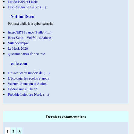
Loi de 1905 et Laïcité
Laïcité et loi de 1905 : (…)
NoLimitSecu
Podcast dédié à la cyber sécurité
InterCERT France (Juillet (…)
Hors Série – Vol 501 d’Ariane
Vulnpocalypse
Le Hack 2026
Questionnaires de sécurité
volle.com
L’essentiel du modèle de (…)
L’écologie, les écolos et nous
Valeurs, Situation et Action
Libéralisme et liberté
Frédéric Lefebvre-Naré, (…)
Derniers commentaires
1
2
3