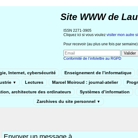
Site WWW de Lau
ISSN 2271-3905
Cliquez ici si vous voulez
visiter mon autre si
Pour recevoir (au plus une fois par semaine) 
Conformité de l’infolettre au RGPD
ie, Internet, cybersécurité
Enseignement de l’informatique
dustrie
Lectures
Marcel Moiroud : journal-atelier
Prog
▼
tion, architecture des ordinateurs
Systèmes d’information
Zarchives du site personnel
▼
Envoyer un message à