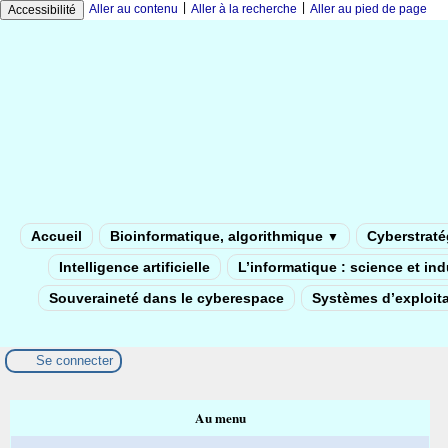
|
|
Aller au contenu
Aller à la recherche
Aller au pied de page
Accessibilité
Accueil
Bioinformatique, algorithmique
Cyberstratég
▼
Intelligence artificielle
L’informatique : science et in
Souveraineté dans le cyberespace
Systèmes d’exploita
Se connecter
Au menu