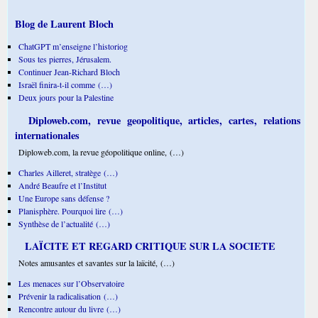
Blog de Laurent Bloch
ChatGPT m’enseigne l’historiog
Sous tes pierres, Jérusalem.
Continuer Jean-Richard Bloch
Israël finira-t-il comme (…)
Deux jours pour la Palestine
Diploweb.com, revue geopolitique, articles, cartes, relations
internationales
Diploweb.com, la revue géopolitique online, (…)
Charles Ailleret, stratège (…)
André Beaufre et l’Institut
Une Europe sans défense ?
Planisphère. Pourquoi lire (…)
Synthèse de l’actualité (…)
LAÏCITE ET REGARD CRITIQUE SUR LA SOCIETE
Notes amusantes et savantes sur la laïcité, (…)
Les menaces sur l’Observatoire
Prévenir la radicalisation (…)
Rencontre autour du livre (…)