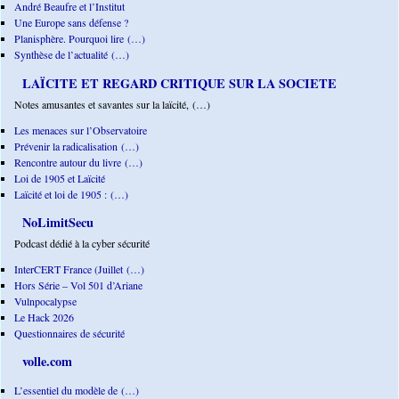
André Beaufre et l’Institut
Une Europe sans défense ?
Planisphère. Pourquoi lire (…)
Synthèse de l’actualité (…)
LAÏCITE ET REGARD CRITIQUE SUR LA SOCIETE
Notes amusantes et savantes sur la laïcité, (…)
Les menaces sur l’Observatoire
Prévenir la radicalisation (…)
Rencontre autour du livre (…)
Loi de 1905 et Laïcité
Laïcité et loi de 1905 : (…)
NoLimitSecu
Podcast dédié à la cyber sécurité
InterCERT France (Juillet (…)
Hors Série – Vol 501 d’Ariane
Vulnpocalypse
Le Hack 2026
Questionnaires de sécurité
volle.com
L’essentiel du modèle de (…)