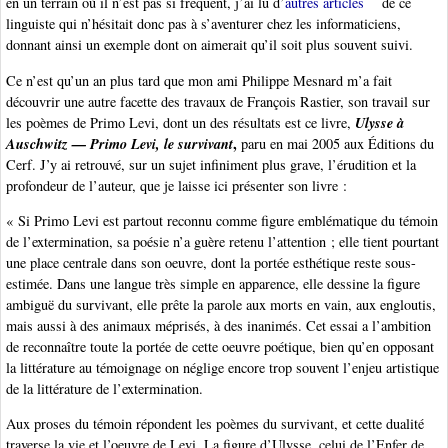
en un terrain où il n’est pas si fréquent, j’ai lu d’
autres articles
de ce
linguiste qui n’hésitait donc pas à s’aventurer chez les informaticiens,
donnant ainsi un exemple dont on aimerait qu’il soit plus souvent suivi.
Ce n’est qu’un an plus tard que mon ami Philippe Mesnard m’a fait
découvrir une autre facette des travaux de François Rastier, son travail sur
Ulysse à
les poèmes de Primo Levi, dont un des résultats est ce livre,
Auschwitz — Primo Levi, le survivant
,
paru en mai 2005 aux Éditions du
Cerf. J’y ai retrouvé, sur un sujet infiniment plus grave, l’érudition et la
profondeur de l’auteur, que je laisse ici présenter son livre :
« Si Primo Levi est partout reconnu comme figure emblématique du témoin
de l’extermination, sa poésie n’a guère retenu l’attention ; elle tient pourtant
une place centrale dans son oeuvre, dont la portée esthétique reste sous-
estimée. Dans une langue très simple en apparence, elle dessine la figure
ambiguë du survivant, elle prête la parole aux morts en vain, aux engloutis,
mais aussi à des animaux méprisés, à des inanimés. Cet essai a l’ambition
de reconnaître toute la portée de cette oeuvre poétique, bien qu’en opposant
la littérature au témoignage on néglige encore trop souvent l’enjeu artistique
de la littérature de l’extermination.
Aux proses du témoin répondent les poèmes du survivant, et cette dualité
traverse la vie et l’oeuvre de Levi. La figure d’Ulysse, celui de l’Enfer de