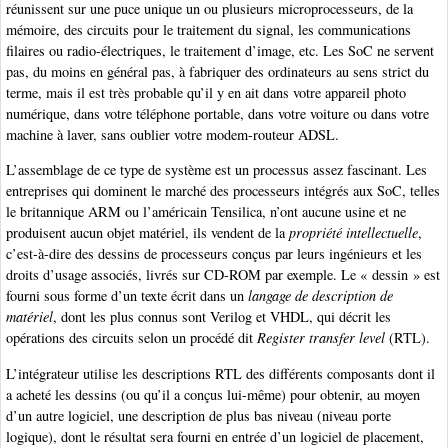
réunissent sur une puce unique un ou plusieurs microprocesseurs, de la
mémoire, des circuits pour le traitement du signal, les communications
filaires ou radio-électriques, le traitement d’image, etc. Les SoC ne servent
pas, du moins en général pas, à fabriquer des ordinateurs au sens strict du
terme, mais il est très probable qu’il y en ait dans votre appareil photo
numérique, dans votre téléphone portable, dans votre voiture ou dans votre
machine à laver, sans oublier votre modem-routeur ADSL.
L’assemblage de ce type de système est un processus assez fascinant. Les
entreprises qui dominent le marché des processeurs intégrés aux SoC, telles
le britannique ARM ou l’américain Tensilica, n’ont aucune usine et ne
produisent aucun objet matériel, ils vendent de la
propriété intellectuelle
,
c’est-à-dire des dessins de processeurs conçus par leurs ingénieurs et les
droits d’usage associés, livrés sur CD-ROM par exemple. Le « dessin » est
fourni sous forme d’un texte écrit dans un
langage de description de
matériel
, dont les plus connus sont Verilog et VHDL, qui décrit les
opérations des circuits selon un procédé dit
Register transfer level
(RTL).
L’intégrateur utilise les descriptions RTL des différents composants dont il
a acheté les dessins (ou qu’il a conçus lui-même) pour obtenir, au moyen
d’un autre logiciel, une description de plus bas niveau (niveau porte
logique), dont le résultat sera fourni en entrée d’un logiciel de placement,