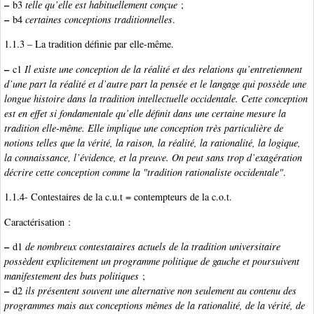
–
b3
telle qu’elle est habituellement conçue
;
–
b4
certaines conceptions traditionnelles
.
1.1.3 – La tradition définie par elle-même.
–
c1
Il existe une conception de la réalité et des relations qu’entretiennent
d’une part la réalité et d’autre part la pensée et le langage qui possède une
longue histoire dans la tradition intellectuelle occidentale. Cette conception
est en effet si fondamentale qu’elle définit dans une certaine mesure la
tradition elle-même. Elle implique une conception très particulière de
notions telles que la vérité, la raison, la réalité, la rationalité, la logique,
la connaissance, l’évidence, et la preuve. On peut sans trop d’exagération
décrire cette conception comme la "tradition rationaliste occidentale"
.
1.1.4- Contestaires de la c.u.t = contempteurs de la c.o.t.
Caractérisation :
–
d1
de nombreux contestataires actuels de la tradition universitaire
possèdent explicitement un programme politique de gauche et poursuivent
manifestement des buts politiques
;
–
d2
ils présentent souvent une alternative non seulement au contenu des
programmes mais aux conceptions mêmes de la rationalité, de la vérité, de