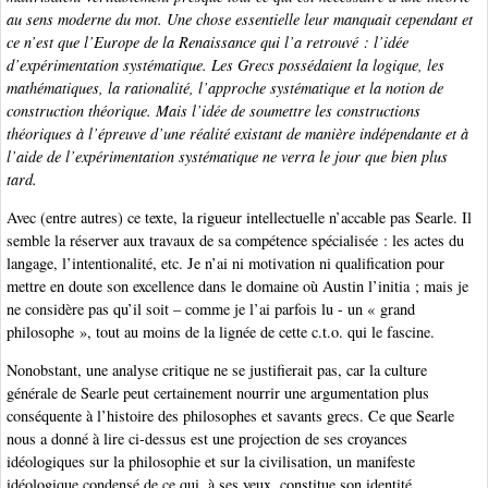
au sens moderne du mot. Une chose essentielle leur manquait cependant et
ce n’est que l’Europe de la Renaissance qui l’a retrouvé : l’idée
d’expérimentation systématique. Les Grecs possédaient la logique, les
mathématiques, la rationalité, l’approche systématique et la notion de
construction théorique. Mais l’idée de soumettre les constructions
théoriques à l’épreuve d’une réalité existant de manière indépendante et à
l’aide de l’expérimentation systématique ne verra le jour que bien plus
tard.
Avec (entre autres) ce texte, la rigueur intellectuelle n’accable pas Searle. Il
semble la réserver aux travaux de sa compétence spécialisée : les actes du
langage, l’intentionalité, etc. Je n’ai ni motivation ni qualification pour
mettre en doute son excellence dans le domaine où Austin l’initia ; mais je
ne considère pas qu’il soit – comme je l’ai parfois lu - un « grand
philosophe », tout au moins de la lignée de cette c.t.o. qui le fascine.
Nonobstant, une analyse critique ne se justifierait pas, car la culture
générale de Searle peut certainement nourrir une argumentation plus
conséquente à l’histoire des philosophes et savants grecs. Ce que Searle
nous a donné à lire ci-dessus est une projection de ses croyances
idéologiques sur la philosophie et sur la civilisation, un manifeste
idéologique condensé de ce qui, à ses yeux, constitue son identité