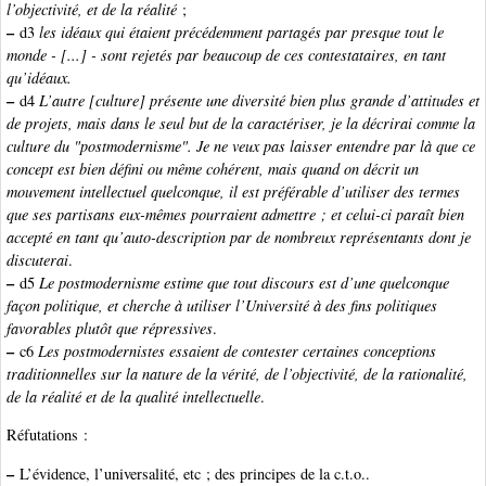
l’objectivité, et de la réalité
;
–
d3
les idéaux qui étaient précédemment partagés par presque tout le
monde - [...] - sont rejetés par beaucoup de ces contestataires, en tant
qu’idéaux.
–
d4
L’autre [culture] présente une diversité bien plus grande d’attitudes et
de projets, mais dans le seul but de la caractériser, je la décrirai comme la
culture du "postmodernisme". Je ne veux pas laisser entendre par là que ce
concept est bien défini ou même cohérent, mais quand on décrit un
mouvement intellectuel quelconque, il est préférable d’utiliser des termes
que ses partisans eux-mêmes pourraient admettre ; et celui-ci paraît bien
accepté en tant qu’auto-description par de nombreux représentants dont je
discuterai
.
–
d5
Le postmodernisme estime que tout discours est d’une quelconque
façon politique, et cherche à utiliser l’Université à des fins politiques
favorables plutôt que répressives
.
–
c6
Les postmodernistes essaient de contester certaines conceptions
traditionnelles sur la nature de la vérité, de l’objectivité, de la rationalité,
de la réalité et de la qualité intellectuelle
.
Réfutations :
–
L’évidence, l’universalité, etc ; des principes de la c.t.o..