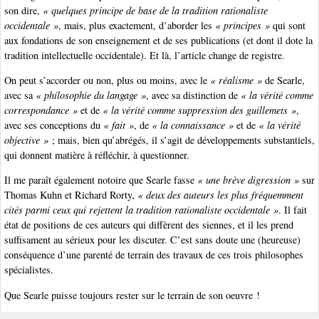
son dire,
« quelques principe de base de la tradition rationaliste
occidentale »
, mais, plus exactement, d’aborder les
« principes »
qui sont
aux fondations de son enseignement et de ses publications (et dont il dote la
tradition intellectuelle occidentale). Et là, l’article change de registre.
On peut s’accorder ou non, plus ou moins, avec le
« réalisme »
de Searle,
avec sa
« philosophie du langage »
, avec sa distinction de
« la vérité comme
correspondance »
et de
« la vérité comme suppression des guillemets »
,
avec ses conceptions du
« fait »
, de
« la connaissance »
et de
« la vérité
objective »
; mais, bien qu’abrégés, il s’agit de développements substantiels,
qui donnent matière à réfléchir, à questionner.
Il me paraît également notoire que Searle fasse
« une brève digression »
sur
Thomas Kuhn et Richard Rorty,
« deux des auteurs les plus fréquemment
cités parmi ceux qui rejettent la tradition rationaliste occidentale »
. Il fait
état de positions de ces auteurs qui diffèrent des siennes, et il les prend
suffisament au sérieux pour les discuter. C’est sans doute une (heureuse)
conséquence d’une parenté de terrain des travaux de ces trois philosophes
spécialistes.
Que Searle puisse toujours rester sur le terrain de son oeuvre !