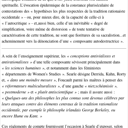
spirituelle. L’évocation épidermique de la constance pluriséculaire de
contestations des « hypothèses les plus respectées de la tradition rationaiste
occidentale » - ou, pour mieux dire, de la capacité de celle-ci à
« l’autocritique » - et,aussi bien, celle d’un inévitable « degré de
simplification, voire même de distorsion » de toute tentative de
caractérisation de cette tradition, ne sont que fioritures de sa sacralistion...et
acheminement vers la dénonciation d’une « composante autodestructrice ».
A sein de l’enseignement supérieur, les
« conceptions antiréalistes et
antirationalistes »
d’une telle composante sévissent principalement dans
« les sciences humaines »
, et notamment dans les féministes
« départements de Women’s Studies ». Searle désigne Derrida, Kuhn, Rorty
et,
« dans une moindre mesure »
, Foucault parmi les maîtres à penser des
« réformateurs multiculturalistes »
, d’une gauche
« nietzschéanisée »,
« postmoderne »
et
« plutôt antiscientifique »
; mais il assure aussi :
« Quelques-uns des philosophes les plus connus sont devenus célèbres par
leurs attaques contre des éléments centraux de la tradition rationaliste
occidentale, par exemple le philosophe irlandais George Berkeley, ou
encore Hume ou Kant. »
Ces réglements de compte fournissent l’occasion à Searle d’exposer, selon