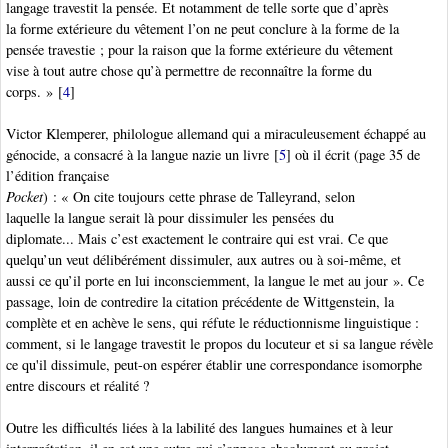
langage travestit la pensée. Et notamment de telle sorte que d’après
la forme extérieure du vêtement l’on ne peut conclure à la forme de la
pensée travestie ; pour la raison que la forme extérieure du vêtement
vise à tout autre chose qu’à permettre de reconnaître la forme du
corps. »
[
4
]
Victor Klemperer
, philologue allemand qui a miraculeusement échappé au
génocide, a consacré à la langue nazie un livre
[
5
]
où il écrit (page 35 de
l’édition française
Pocket
) : « On cite toujours cette phrase de Talleyrand, selon
laquelle la langue serait là pour dissimuler les pensées du
diplomate... Mais c’est exactement le contraire qui est vrai. Ce que
quelqu’un veut délibérément dissimuler, aux autres ou à soi-même, et
aussi ce qu’il porte en lui inconsciemment, la langue le met au jour ». Ce
passage, loin de contredire la citation précédente de Wittgenstein, la
complète et en achève le sens, qui réfute le réductionnisme linguistique :
comment, si le langage travestit le propos du locuteur et si sa langue révèle
ce qu'il dissimule, peut-on espérer établir une correspondance isomorphe
entre discours et réalité ?
Outre les difficultés liées à la labilité des langues humaines et à leur