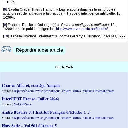
—1925].
[
8
]
Natalia Grabar Thierry Hamon. « Les relations dans les terminologies
structurées : de la théorie à la pratique ». Revue d’intelligence artificielle, 18,
1/2004.
[
9
]
François Rastier. « Ontologie(s) ».
Revue d’intelligence artificielle,
18,
1/2004. article publié en ligne ici :
http://www.revue-texto.net/Inedits/...
.
[
10
]
Isabelle Boydens.
Informatique, normes et temps.
Bruylant, Bruxelles, 1999.
Répondre à cet article
Sur le Web
Charles Ailleret, stratège français
Source :
Diploweb.com, revue geopolitique, articles, cartes, relations internationales
InterCERT France (Juillet 2026)
Source :
NoLimitSecu
André Beaufre et l’Institut Français d’Etudes (…)
Source :
Diploweb.com, revue geopolitique, articles, cartes, relations internationales
Hors Série – Vol 501 d’Ariane 5