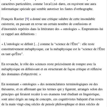
caractères particulière, comme
, en reçoivent une aura
localisé-dans
informatique spéciale qui semble autoriser les fautes d'orthographe.
François Rastier
[
9
]
a donné une critique salubre de cette insondable
cuistrerie, en passant en revue un certain nombre de confusions et
d'énormités repérées dans la littérature des « ontologies ». Empruntons-lui
ce rappel aux définitions :
« L'ontologie se définit [...] comme la “science de l'Être” : elle reste
constitutivement métaphysique, car la métaphysique est la “science de l'Être
en tant qu'Être”.
En revanche, le rôle des sciences reste précisément de rompre avec la
métaphysique en définissant et en structurant de façon critique et réflexive
des domaines d'objectivité. »
En nommant « ontologies » des nomenclatures terminologiques ou des
thésaurus, et en affirmant que les termes qui y figurent, arrangés selon des
principes qui feraient recaler à ses examens tout étudiant en linguistique,
sont ainsi érigés au rang de concepts, ces cognitivistes balayent d'un revers
de la main vingt-cinq siècles de pensée philosophique et deux siècles de