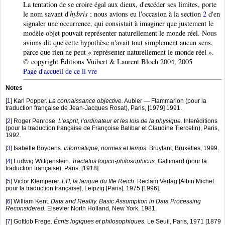
La tentation de se croire égal aux dieux, d'excéder ses limites, porte
le nom savant d'
hybris
; nous avions eu l'occasion à la section
2
d'en
signaler une occurrence, qui consistait à imaginer que justement le
modèle objet pouvait représenter naturellement le monde réel. Nous
avions dit que cette hypothèse n'avait tout simplement aucun sens,
parce que rien ne peut « représenter naturellement le monde réel ».
© copyright Éditions Vuibert & Laurent Bloch 2004, 2005
Page d'accueil de ce li vre
Notes
[
1
]
Karl Popper.
La connaissance objective.
Aubier — Flammarion (pour la
traduction française de Jean-Jacques Rosat), Paris, [1979] 1991.
[
2
]
Roger Penrose.
L’esprit, l’ordinateur et les lois de la physique.
Interéditions
(pour la traduction française de Françoise Balibar et Claudine Tiercelin), Paris,
1992.
[
3
]
Isabelle Boydens.
Informatique, normes et temps.
Bruylant, Bruxelles, 1999.
[
4
]
Ludwig Wittgenstein.
Tractatus logico-philosophicus.
Gallimard (pour la
traduction française), Paris, [1918].
[
5
]
Victor Klemperer.
LTI, la langue du IIIe Reich.
Reclam Verlag [Albin Michel
pour la traduction française], Leipzig [Paris], 1975 [1996].
[
6
]
William Kent.
Data and Reality. Basic Assumption in Data Processing
Reconsidered.
Elsevier North Holland, New York, 1981.
[
7
]
Gottlob Frege.
Écrits logiques et philosophiques.
Le Seuil, Paris, 1971 [1879