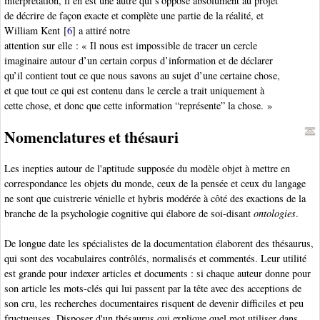
interprétation, il en est une autre qui s’oppose absolument au projet
de décrire de façon exacte et complète une partie de la réalité, et
William Kent
[
6
]
a attiré notre
attention sur elle : « Il nous est impossible de tracer un cercle
imaginaire autour d’un certain corpus d’information et de déclarer
qu’il contient tout ce que nous savons au sujet d’une certaine chose,
et que tout ce qui est contenu dans le cercle a trait uniquement à
cette chose, et donc que cette information “représente” la chose. »
Nomenclatures et thésauri
Les inepties autour de l'aptitude supposée du modèle objet à mettre en
correspondance les objets du monde, ceux de la pensée et ceux du langage
ne sont que cuistrerie vénielle et hybris modérée à côté des exactions de la
branche de la psychologie cognitive qui élabore de soi-disant
ontologies
.
De longue date les spécialistes de la documentation élaborent des thésaurus,
qui sont des vocabulaires contrôlés, normalisés et commentés. Leur utilité
est grande pour indexer articles et documents : si chaque auteur donne pour
son article les mots-clés qui lui passent par la tête avec des acceptions de
son cru, les recherches documentaires risquent de devenir difficiles et peu
fructueuses. Disposer d'un thésaurus qui explique quel mot utiliser dans