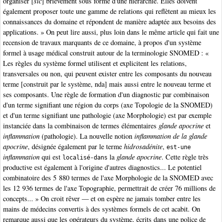
organiser [
sic
] brièvement sous forme d'une hiérarchie. Elles doivent
également proposer toute une gamme de relations qui reflètent au mieux les
connaissances du domaine et répondent de manière adaptée aux besoins des
applications. » On peut lire aussi, plus loin dans le même article qui fait une
recension de travaux marquants de ce domaine, à propos d'un système
formel à usage médical construit autour de la terminologie SNOMED : «
Les règles du système formel utilisent et explicitent les relations,
transversales ou non, qui peuvent exister entre les composants du nouveau
terme [construit par le système, nda] mais aussi entre le nouveau terme et
ses composants. Une règle de formation d'un diagnostic par combinaison
d'un terme signifiant une région du corps (axe Topologie de la SNOMED)
et d'un terme signifiant une pathologie (axe Morphologie) est par exemple
instanciée dans la combinaison de termes élémentaires
glande apocrine
et
inflammation
(pathologie). La nouvelle notion
inflammation de la glande
apocrine
, désignée également par le terme
hidrosadénite
,
est-une
inflammation
qui est
la
glande apocrine
. Cette règle très
localisé-dans
productive est également à l'origine d'autres diagnostics... Le potentiel
combinatoire des 5 880 termes de l'axe Morphologie de la SNOMED avec
les 12 936 termes de l'axe Topographie, permettrait de créer 76 millions de
concepts... » On croit rêver — et on espère ne jamais tomber entre les
mains de médecins convertis à des systèmes formels de cet acabit. On
remarque aussi que les opérateurs du système, écrits dans une police de