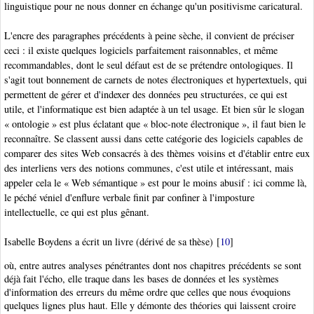
linguistique pour ne nous donner en échange qu'un positivisme caricatural.
L'encre des paragraphes précédents à peine sèche, il convient de préciser
ceci : il existe quelques logiciels parfaitement raisonnables, et même
recommandables, dont le seul défaut est de se prétendre ontologiques. Il
s'agit tout bonnement de carnets de notes électroniques et hypertextuels, qui
permettent de gérer et d'indexer des données peu structurées, ce qui est
utile, et l'informatique est bien adaptée à un tel usage. Et bien sûr le slogan
« ontologie » est plus éclatant que « bloc-note électronique », il faut bien le
reconnaître. Se classent aussi dans cette catégorie des logiciels capables de
comparer des sites Web consacrés à des thèmes voisins et d'établir entre eux
des interliens vers des notions communes, c'est utile et intéressant, mais
appeler cela le
« Web sémantique » est pour le moins abusif : ici comme là,
le péché véniel d'enflure verbale finit par confiner à l'imposture
intellectuelle, ce qui est plus gênant.
Isabelle Boydens
a écrit un livre (dérivé de sa thèse)
[
10
]
où, entre autres analyses pénétrantes dont nos chapitres précédents se sont
déjà fait l'écho, elle traque dans les bases de données et les systèmes
d'information
des erreurs du même ordre que celles que nous évoquions
quelques lignes plus haut. Elle y démonte des théories qui laissent croire