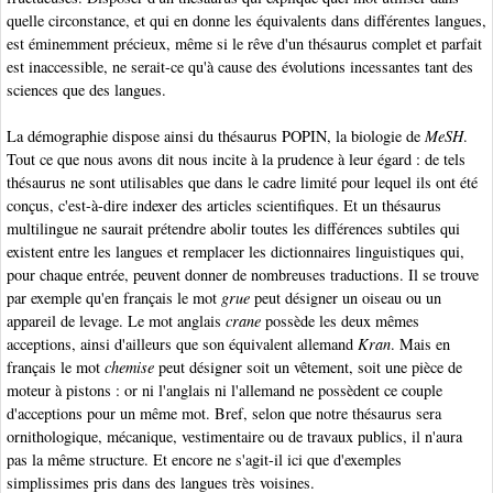
quelle circonstance, et qui en donne les équivalents dans différentes langues,
est éminemment précieux, même si le rêve d'un thésaurus complet et parfait
est inaccessible, ne serait-ce qu'à cause des évolutions incessantes tant des
sciences que des langues.
La démographie dispose ainsi du thésaurus POPIN, la biologie de
MeSH
.
Tout ce que nous avons dit nous incite à la prudence à leur égard : de tels
thésaurus ne sont utilisables que dans le cadre limité pour lequel ils ont été
conçus, c'est-à-dire indexer des articles scientifiques. Et un thésaurus
multilingue ne saurait prétendre abolir toutes les différences subtiles qui
existent entre les langues et remplacer les dictionnaires linguistiques qui,
pour chaque entrée, peuvent donner de nombreuses traductions. Il se trouve
par exemple qu'en français le mot
grue
peut désigner un oiseau ou un
appareil de levage. Le mot anglais
crane
possède les deux mêmes
acceptions, ainsi d'ailleurs que son équivalent allemand
Kran
. Mais en
français le mot
chemise
peut désigner soit un vêtement, soit une pièce de
moteur à pistons : or ni l'anglais ni l'allemand ne possèdent ce couple
d'acceptions pour un même mot. Bref, selon que notre thésaurus sera
ornithologique, mécanique, vestimentaire ou de travaux publics, il n'aura
pas la même structure. Et encore ne s'agit-il ici que d'exemples
simplissimes pris dans des langues très voisines.