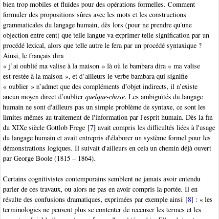
bien trop mobiles et fluides pour des opérations formelles. Comment
formuler des propositions sûres avec les mots et les constructions
grammaticales du langage humain, dès lors (pour ne prendre qu'une
objection entre cent) que telle langue va exprimer telle signification par un
procédé lexical, alors que telle autre le fera par un procédé syntaxique ?
Ainsi, le français dira
« j’ai oublié ma valise à la maison » là où le bambara dira « ma valise
est restée à la maison », et d’ailleurs le verbe bambara qui signifie
« oublier » n’admet que des compléments d’objet indirects, il n’existe
aucun moyen direct d’oublier
quelque-chose
. Les ambiguïtés du langage
humain ne sont d'ailleurs pas un simple problème de syntaxe, ce sont les
limites mêmes au traitement de l'information par l'esprit humain. Dès la fin
du XIXe siècle Gottlob Frege
[
7
]
avait compris les difficultés liées à l'usage
du langage humain et avait entrepris d'élaborer un système formel pour les
démonstrations logiques. Il suivait d'ailleurs en cela un chemin déjà ouvert
par George Boole
(1815 – 1864).
Certains cognitivistes contemporains semblent ne jamais avoir entendu
parler de ces travaux, ou alors ne pas en avoir compris la portée. Il en
résulte des confusions dramatiques, exprimées par exemple ainsi
[
8
]
: « les
terminologies ne peuvent plus se contenter de recenser les termes et les