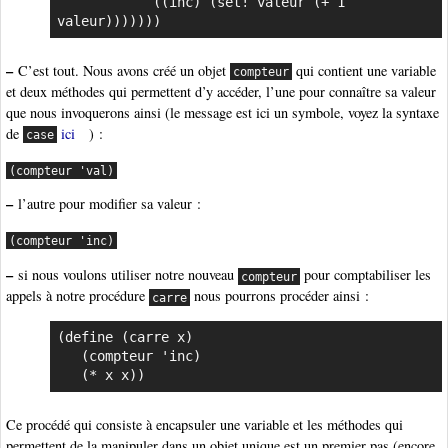
            ((inc) (set! valeur (+ 1 
valeur)))))))
–
C’est tout. Nous avons créé un objet
qui contient une variable
compteur
et deux méthodes qui permettent d’y accéder, l’une pour connaître sa valeur
que nous invoquerons ainsi (le message est ici un symbole, voyez la syntaxe
de
ici
) :
case
(compteur 'val)
–
l’autre pour modifier sa valeur :
(compteur 'inc)
–
si nous voulons utiliser notre nouveau
pour comptabiliser les
compteur
appels à notre procédure
nous pourrons procéder ainsi :
carre
(define (carre x)

   (compteur 'inc)

   (* x x))
Ce procédé qui consiste à encapsuler une variable et les méthodes qui
permettent de la manipuler dans un objet unique est un premier pas (encore