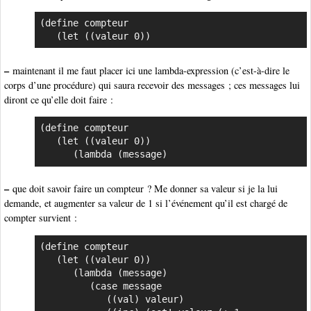
(define compteur

   (let ((valeur 0))
–
maintenant il me faut placer ici une lambda-expression (c’est-à-dire le
corps d’une procédure) qui saura recevoir des messages ; ces messages lui
diront ce qu’elle doit faire :
(define compteur

   (let ((valeur 0))

      (lambda (message)
–
que doit savoir faire un compteur ? Me donner sa valeur si je la lui
demande, et augmenter sa valeur de 1 si l’événement qu’il est chargé de
compter survient :
(define compteur

   (let ((valeur 0))

      (lambda (message)

         (case message

            ((val) valeur)
