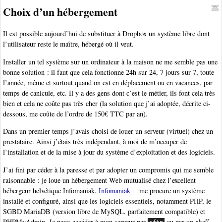
Choix d’un hébergement
Il est possible aujourd’hui de substituer à Dropbox un système libre dont
l’utilisateur reste le maître, hébergé où il veut.
Installer un tel système sur un ordinateur à la maison ne me semble pas une
bonne solution : il faut que cela fonctionne 24h sur 24, 7 jours sur 7, toute
l’année, même et surtout quand on est en déplacement ou en vacances, par
temps de canicule, etc. Il y a des gens dont c’est le métier, ils font cela très
bien et cela ne coûte pas très cher (la solution que j’ai adoptée, décrite ci-
dessous, me coûte de l’ordre de 150€ TTC par an).
Dans un premier temps j’avais choisi de louer un serveur (virtuel) chez un
prestataire. Ainsi j’étais très indépendant, à moi de m’occuper de
l’installation et de la mise à jour du système d’exploitation et des logiciels.
J’ai fini par céder à la paresse et par adopter un compromis qui me semble
raisonnable : je loue un hébergement Web mutualisé chez l’excellent
hébergeur helvétique Infomaniak.
Infomaniak
me procure un système
installé et configuré, ainsi que les logiciels essentiels, notamment PHP, le
SGBD MariaDB (version libre de MySQL, parfaitement compatible) et
PHPMyAdmin. Je peux accéder à mon serveur par
ou par un
shell