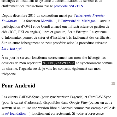
échanges en installant le système d’authentification du serveur et de
chiffrement des transactions par le
protocole SSL/TLS
.
Depuis décembre 2015 un consortium mené par l’
Electronic Frontier
Foudation
, la fondation
Mozilla
, l’
Université du Michigan
avec la
participation d’OVH et de Gandi a lancé une infrastructure de gestion de
clés (IGC, PKI en anglais) libre et gratuite,
Let’s Encrypt
. Le système
d’Infomaniak permet de créer et d’installer très facilement des certificats.
Sur un autre hébergement on peut procéder selon la procédure suivante :
Let’s Encrypt
À ce jour le serveur fonctionne correctement sur mon site hébergé, les
dossiers de mon répertoire
se synchronisent comme
${HOME}/nextCloud
un charme, l’agenda aussi, je vois les contacts, également sur mon
téléphone.
Pour Android
Les clients CalDAV-Sync (pour synchroniser l’agenda) et CardDAV-Sync
(pour le carnet d’adresses), disponibles dans
Google Play
(ou sur un autre
serveur si on utilise une version libre d’Android comme par exemple celle de
la
/e/ foundation
) fonctionnent correctement. Si votre arborescence