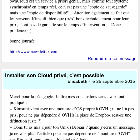
ownCloud est un service a priori génial, mais comme tout système
synchronisé en temps réel, ce n’est pas une "copie de sauvegarde"
mais une "copie de disponibilité"... Attention également au fait que
les serveurs Kimsufi, bien que (très) bons techniquement pour leur
prix, n’ont pas de garantie sur le temps d’intervention ... Donc
prudence :-)
bonne journée !
http://www.newslettux.com
Répondre à ce message
Installer son Cloud privé, c’est possible
Elisabeth
- le 26 septembre 2016
Merci pour la pédagogie. Je tire mes conclusions sans avoir tout
pratiqué :
–
Kimsufit vient avec une mouture d’OS propre à OVH ; tu ne l’a pas
pris, pour ne pas dépendre d’OVH à la place de Dropbox (est-ce une
déduction juste ?)
–
Donc tu as mis a jour ton Unix (Debian ? quand j’écris un message,
je ne vois plus l’article) pour ne pas dépendre de "mouture d’OVH"
sur Kimsufit, puis mis un logiciel de Cloud.