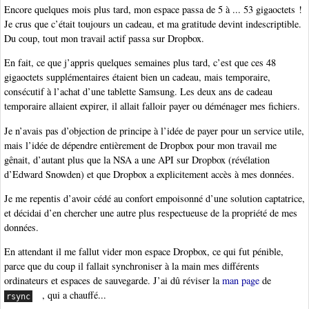
Encore quelques mois plus tard, mon espace passa de 5 à ... 53 gigaoctets !
Je crus que c’était toujours un cadeau, et ma gratitude devint indescriptible.
Du coup, tout mon travail actif passa sur Dropbox.
En fait, ce que j’appris quelques semaines plus tard, c’est que ces 48
gigaoctets supplémentaires étaient bien un cadeau, mais temporaire,
consécutif à l’achat d’une tablette Samsung. Les deux ans de cadeau
temporaire allaient expirer, il allait falloir payer ou déménager mes fichiers.
Je n’avais pas d’objection de principe à l’idée de payer pour un service utile,
mais l’idée de dépendre entièrement de Dropbox pour mon travail me
gênait, d’autant plus que la NSA a une API sur Dropbox (révélation
d’Edward Snowden) et que Dropbox a explicitement accès à mes données.
Je me repentis d’avoir cédé au confort empoisonné d’une solution captatrice,
et décidai d’en chercher une autre plus respectueuse de la propriété de mes
données.
En attendant il me fallut vider mon espace Dropbox, ce qui fut pénible,
parce que du coup il fallait synchroniser à la main mes différents
ordinateurs et espaces de sauvegarde. J’ai dû réviser la
man page
de
, qui a chauffé...
rsync