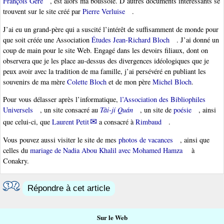
François Géré
, est alors ma boussole. D’autres documents intéressants se
trouvent sur le site créé par
Pierre Verluise
.
J’ai eu un grand-père qui a suscité l’intérêt de suffisamment de monde pour
que soit créée une Association
Études Jean-Richard Bloch
. J’ai donné un
coup de main pour le site Web. Engagé dans les devoirs filiaux, dont on
observera que je les place au-dessus des divergences idéologiques que je
peux avoir avec la tradition de ma famille, j’ai persévéré en publiant les
souvenirs de ma mère
Colette Bloch
et de mon père
Michel Bloch
.
Pour vous délasser après l’informatique,
l’Association des Bibliophiles
Universels
, un site consacré au
Tài-jí Quán
, un site de
poésie
, ainsi
que celui-ci, que
Laurent Petit
a consacré à
Rimbaud
.
Vous pouvez aussi visiter le site de mes
photos de vacances
, ainsi que
celles du
mariage de Nadia Abou Khalil avec Mohamed Hamza
à
Conakry.
Répondre à cet article
Sur le Web