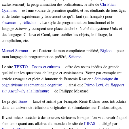
exclusivement) la programmation des ordinateurs, le site de
Christian
Queinnec
est une source de première qualité, et les étudiants de tous âges
et de toutes expériences y trouveront ce qu’il faut (en français) pour
s’exercer
,
réfléchir
. Le style de programmation fonctionnel et le
langage
Scheme
y occupent une place de choix, à côté du système Unix et
des langages C, Java et Caml, sans oublier les objets, le filtrage, la
compilation, etc.
Manuel Serrano
est l’auteur de mon compilateur préféré,
Bigloo
pour
mon langage de programmation préféré,
Scheme
.
Le site
TEXTO ! Textes et cultures
offre des textes inédits de grande
qualité sur les questions de langue et avoisinantes. Voyez par exemple cet
article ravageur et plein d’humour de François Rastier :
Sémiotique du
cognitivisme et sémantique cognitive
, ainsi que
Primo Levi, du
Rapport
sur Auschwitz
à la littérature
de Philippe Mesnard.
Le projet
Tunes
lancé et animé par François-René Rideau vous introduira
dans un univers de réflexions originales et stimulantes sur l’informatique.
Il vaut mieux accéder à des sources sérieuses lorsque l’on veut savoir à quoi
s’en tenir quant aux affaires du monde : le site de
l’IFAS
, dirigé par