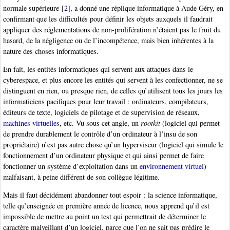
normale supérieure
[
2
]
, a donné une réplique informatique à Aude Géry, en
confirmant que les difficultés pour définir les objets auxquels il faudrait
appliquer des réglementations de non-prolifération n’étaient pas le fruit du
hasard, de la négligence ou de l’incompétence, mais bien inhérentes à la
nature des choses informatiques.
En fait, les entités informatiques qui servent aux attaques dans le
cyberespace, et plus encore les entités qui servent à les confectionner, ne se
distinguent en rien, ou presque rien, de celles qu’utilisent tous les jours les
informaticiens pacifiques pour leur travail : ordinateurs, compilateurs,
éditeurs de texte, logiciels de pilotage et de supervision de réseaux,
machines virtuelles
, etc. Vu sous cet angle, un
rootkit
(logiciel qui permet
de prendre durablement le contrôle d’un ordinateur à l’insu de son
propriétaire) n’est pas autre chose qu’un hyperviseur (logiciel qui simule le
fonctionnement d’un ordinateur physique et qui ainsi permet de faire
fonctionner un système d’exploitation dans un
environnement virtuel
)
malfaisant, à peine différent de son collègue légitime.
Mais il faut décidément abandonner tout espoir : la science informatique,
telle qu’enseignée en première année de licence, nous apprend qu’il est
impossible de mettre au point un test qui permettrait de déterminer le
caractère malveillant d’un logiciel, parce que l’on ne sait pas prédire le