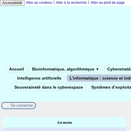
|
|
Aller au contenu
Aller à la recherche
Aller au pied de page
Accessibilité
Accueil
Bioinformatique, algorithmique
Cyberstratég
▼
Intelligence artificielle
L’informatique : science et in
Souveraineté dans le cyberespace
Systèmes d’exploita
Se connecter
Au menu