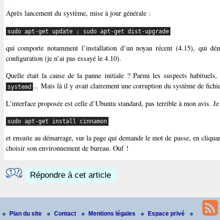
Après lancement du système, mise à jour générale :
sudo apt-get update ; sudo apt-get dist-upgrade
qui comporte notamment l’installation d’un noyau récent (4.15), qui dé
configuration (je n’ai pas essayé le 4.10).
Quelle était la cause de la panne initiale ? Parmi les suspects habituel
... Mais là il y avait clairement une corruption du système de fichi
systemd
L’interface proposée est celle d’Ubuntu standard, pas terrible à mon avis. J
sudo apt-get install cinnamon
et ensuite au démarrage, sur la page qui demande le mot de passe, en cliquant 
choisir son environnement de bureau. Ouf !
Répondre à cet article
Plan du site
Contact
Mentions légales
Espace privé