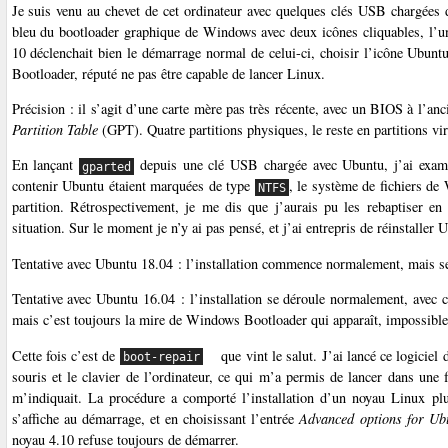
Je suis venu au chevet de cet ordinateur avec quelques clés USB chargées d
bleu du bootloader graphique de Windows avec deux icônes cliquables, l’
10 déclenchait bien le démarrage normal de celui-ci, choisir l’icône Ubunt
Bootloader, réputé ne pas être capable de lancer Linux.
Précision : il s’agit d’une carte mère pas très récente, avec un BIOS à l’an
Partition Table
(GPT). Quatre partitions physiques, le reste en partitions vir
En lançant
depuis une clé USB chargée avec Ubuntu, j’ai examiné
gparted
contenir Ubuntu étaient marquées de type
, le système de fichiers de
NTFS
partition. Rétrospectivement, je me dis que j’aurais pu les rebaptiser e
situation. Sur le moment je n’y ai pas pensé, et j’ai entrepris de réinstaller 
Tentative avec Ubuntu 18.04 : l’installation commence normalement, mais sem
Tentative avec Ubuntu 16.04 : l’installation se déroule normalement, avec 
mais c’est toujours la mire de Windows Bootloader qui apparaît, impossible
Cette fois c’est de
que vint le salut. J’ai lancé ce logicie
boot-repair
souris et le clavier de l’ordinateur, ce qui m’a permis de lancer dans une
m’indiquait. La procédure a comporté l’installation d’un noyau Linux pl
s’affiche au démarrage, et en choisissant l’entrée
Advanced options for Ub
noyau 4.10 refuse toujours de démarrer.