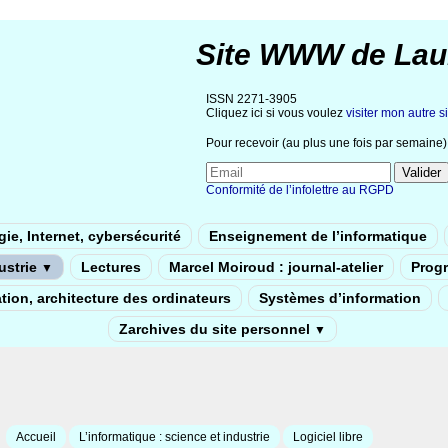
Site WWW de Lau
ISSN 2271-3905
Cliquez ici si vous voulez
visiter mon autre si
Pour recevoir (au plus une fois par semaine) 
Conformité de l’infolettre au RGPD
ie, Internet, cybersécurité
Enseignement de l’informatique
dustrie
Lectures
Marcel Moiroud : journal-atelier
Prog
▼
tion, architecture des ordinateurs
Systèmes d’information
Zarchives du site personnel
▼
Accueil
L’informatique : science et industrie
Logiciel libre