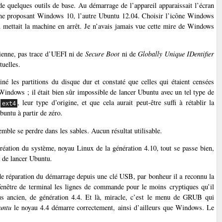
e quelques outils de base. Au démarrage de l’appareil apparaissait l’écran
une proposant Windows 10, l’autre Ubuntu 12.04. Choisir l’icône Windows
u mettait la machine en arrêt. Je n’avais jamais vue cette mire de Windows
cienne, pas trace d’UEFI ni de
Secure Boot
ni de
Globally Unique IDentifier
tuelles.
 les partitions du disque dur et constaté que celles qui étaient censées
 Windows ; il était bien sûr impossible de lancer Ubuntu avec un tel type de
n
, leur type d’origine, et que cela aurait peut-être suffi à rétablir la
ext4
Ubuntu à partir de zéro.
ble se perdre dans les sables. Aucun résultat utilisable.
création du système, noyau Linux de la génération 4.10, tout se passe bien,
 de lancer Ubuntu.
l de réparation du démarrage depuis une clé USB, par bonheur il a reconnu la
 fenêtre de terminal les lignes de commande pour le moins cryptiques qu’il
us ancien, de génération 4.4. Et là, miracle, c’est le menu de GRUB qui
untu
le noyau 4.4 démarre correctement, ainsi d’ailleurs que Windows. Le