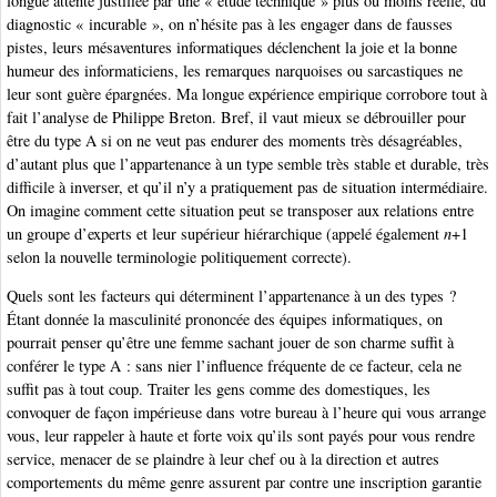
longue attente justifiée par une « étude technique » plus ou moins réelle, du
diagnostic « incurable », on n’hésite pas à les engager dans de fausses
pistes, leurs mésaventures informatiques déclenchent la joie et la bonne
humeur des informaticiens, les remarques narquoises ou sarcastiques ne
leur sont guère épargnées. Ma longue expérience empirique corrobore tout à
fait l’analyse de Philippe Breton. Bref, il vaut mieux se débrouiller pour
être du type A si on ne veut pas endurer des moments très désagréables,
d’autant plus que l’appartenance à un type semble très stable et durable, très
difficile à inverser, et qu’il n’y a pratiquement pas de situation intermédiaire.
On imagine comment cette situation peut se transposer aux relations entre
un groupe d’experts et leur supérieur hiérarchique (appelé également
n
+1
selon la nouvelle terminologie politiquement correcte).
Quels sont les facteurs qui déterminent l’appartenance à un des types ?
Étant donnée la masculinité prononcée des équipes informatiques, on
pourrait penser qu’être une femme sachant jouer de son charme suffit à
conférer le type A : sans nier l’influence fréquente de ce facteur, cela ne
suffit pas à tout coup. Traiter les gens comme des domestiques, les
convoquer de façon impérieuse dans votre bureau à l’heure qui vous arrange
vous, leur rappeler à haute et forte voix qu’ils sont payés pour vous rendre
service, menacer de se plaindre à leur chef ou à la direction et autres
comportements du même genre assurent par contre une inscription garantie