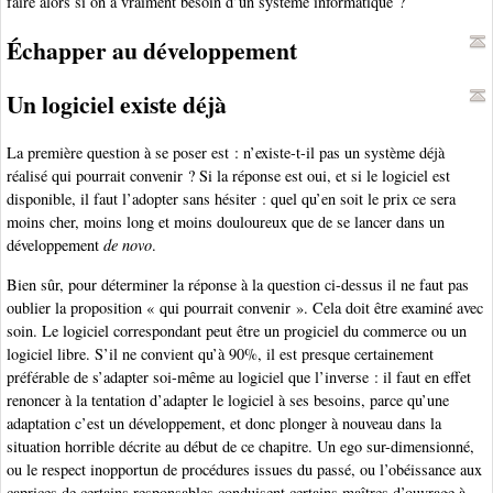
faire alors si on a vraiment besoin d’un système informatique ?
Échapper au développement
Un logiciel existe déjà
La première question à se poser est : n’existe-t-il pas un système déjà
réalisé qui pourrait convenir ? Si la réponse est oui, et si le logiciel est
disponible, il faut l’adopter sans hésiter : quel qu’en soit le prix ce sera
moins cher, moins long et moins douloureux que de se lancer dans un
développement
de novo
.
Bien sûr, pour déterminer la réponse à la question ci-dessus il ne faut pas
oublier la proposition « qui pourrait convenir ». Cela doit être examiné avec
soin. Le logiciel correspondant peut être un progiciel du commerce ou un
logiciel libre. S’il ne convient qu’à 90%, il est presque certainement
préférable de s’adapter soi-même au logiciel que l’inverse : il faut en effet
renoncer à la tentation d’adapter le logiciel à ses besoins, parce qu’une
adaptation c’est un développement, et donc plonger à nouveau dans la
situation horrible décrite au début de ce chapitre. Un ego sur-dimensionné,
ou le respect inopportun de procédures issues du passé, ou l’obéissance aux
caprices de certains responsables conduisent certains maîtres d’ouvrage à