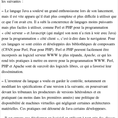
les suivantes :
–
Le langage Java a soulevé un grand enthousiasme lors de son lancement,
mais il est vite apparu qu’il était plus complexe et plus difficile à utiliser que
ce que l’on avait cru. Il a subi la concurrence de langages moins puissants
mais plus faciles à utiliser, comme Perl et PHP pour la programmation
« côté serveur » et Javascript (qui malgré son nom n’a rien à voir avec Java)
pour la programmation « côté client », c’est-à-dire dans le navigateur. Pour
ces langages se sont créées et développées des bibliothèques de composants
(CPAN pour Perl, Pear pour PHP). Perl et PHP peuvent facilement être
incorporés au logiciel serveur WWW le plus répandu,
Apache
, ce qui les
rend très pratiques à mettre en œuvre pour la programmation WWW. Perl,
PHP et Apache sont de surcroît des logiciels libres, ce qui a favorisé leur
dissémination.
–
L’inventeur du langage a voulu en garder le contrôle, notamment en
modifiant les spécifications d’une version à la suivante, en poursuivant
devant les tribunaux les producteurs de versions hétérodoxes et en
pratiquant (au moins dans les premières années) une politique de
disponibilité de machines virtuelles qui négligeait certaines architectures
matérielles. Ces pratiques ont détourné de Java certains développeurs.
–
Il est apparu que développer un logiciel en utilisant à tout crin des classes