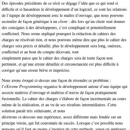
Des épisodes précédents de ce récit se dégage l’idée que ce qui rend si
difficile et si hasardeux le développement d’un logiciel, ce sont les relations
de l’équipe de développement avec le maître d’ouvrage, que nous pouvons
assimiler de façon générique à un
client
: dès lors qu’un client veut donner
des consignes à des développeurs, c’est compliqué et potentiellement
conflictuel. Nous avons expliqué pourquoi la rédaction de cahiers des
charges ne résolvait rien, et nous pouvons même dire que plus le cahier des
charges sera précis et détaillé, plus le développement sera long, onéreux,
conflictuel et au bout du compte décevant, tout
simplement parce que le cahier des charges sera de toute façon non
pertinent, et qu’une erreur détaillée et circonstanciée est plus difficile à
corriger qu’une erreur brève et imprécise.
Nous avons évoqué ci-dessus une façon de résoudre ce problème :
l’
eXtreme Programming
organise le développement autour d’une équipe qui
associe maîtrise d’ouvrage et maîtrise d’œuvre de façon pratiquement
fusionnelle. Le cahier des charges s’élabore de façon incrémentale au cours
même de la réalisation, et au vu de ses résultats intermédiaires. Cette
solution paraît très séduisante, et nous
décrirons ci-dessous une expérience, assez différente mais fondée sur un
principe voisin, qui fut couronnée de succès. Lorsque c’est possible nous
pensons qu’il faut au moins s’inspirer de cette méthode, sinon en appliquer