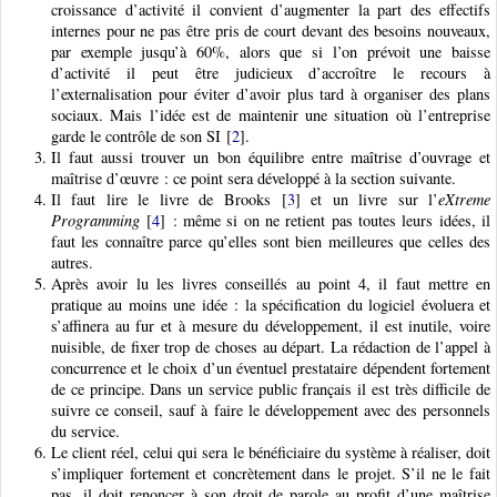
croissance d’activité il convient d’augmenter la part des effectifs
internes pour ne pas être pris de court devant des besoins nouveaux,
par exemple jusqu’à 60%, alors que si l’on prévoit une baisse
d’activité il peut être judicieux d’accroître le recours à
l’externalisation pour éviter d’avoir plus tard à organiser des plans
sociaux. Mais l’idée est de maintenir une situation où l’entreprise
garde le contrôle de son SI
[
2
]
.
Il faut aussi trouver un bon équilibre entre maîtrise d’ouvrage et
maîtrise d’œuvre : ce point sera développé à la section suivante.
Il faut lire le livre de Brooks
[
3
]
et un livre sur l’
eXtreme
Programming
[
4
]
: même si on ne retient pas toutes leurs idées, il
faut les connaître parce qu’elles sont bien meilleures que celles des
autres.
Après avoir lu les livres conseillés au point 4, il faut mettre en
pratique au moins une idée : la spécification du logiciel évoluera et
s’affinera au fur et à mesure du développement, il est inutile, voire
nuisible, de fixer trop de choses au départ. La rédaction de l’appel à
concurrence et le choix d’un éventuel prestataire dépendent fortement
de ce principe. Dans un service public français il est très difficile de
suivre ce conseil, sauf à faire le développement avec des personnels
du service.
Le client réel, celui qui sera le bénéficiaire du système à réaliser, doit
s’impliquer fortement et concrètement dans le projet. S’il ne le fait
pas, il doit renoncer à son droit de parole au profit d’une maîtrise