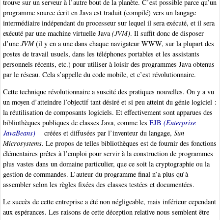
trouve sur un serveur à l’autre bout de la planète. C’est possible parce qu’un
programme source écrit en Java est traduit (compilé) vers un langage
intermédiaire indépendant du processeur sur lequel il sera exécuté, et il sera
exécuté par une machine virtuelle Java
(JVM)
. Il suffit donc de disposer
d’une
JVM
(il y en a une dans chaque navigateur WWW, sur la plupart des
postes de travail usuels, dans les téléphones portables et les assistants
personnels récents, etc.) pour utiliser à loisir des programmes Java obtenus
par le réseau. Cela s’appelle du code mobile, et c’est révolutionnaire.
Cette technique révolutionnaire a suscité des pratiques nouvelles. On y a vu
un moyen d’atteindre l’objectif tant désiré et si peu atteint du génie logiciel :
la réutilisation de composants logiciels. Et effectivement sont apparues des
bibliothèques publiques de classes Java, comme les
EJB
(Enterprise
JavaBeans)
créées et diffusées par l’inventeur du langage,
Sun
Microsystems
. Le propos de telles bibliothèques est de fournir des fonctions
élémentaires prêtes à l’emploi pour servir à la construction de programmes
plus vastes dans un domaine particulier, que ce soit la cryptographie ou la
gestion de commandes. L’auteur du programme final n’a plus qu’à
assembler selon les règles fixées des classes testées et documentées.
Le succès de cette entreprise a été non négligeable, mais inférieur cependant
aux espérances. Les raisons de cette déception relative nous semblent être