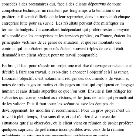
concédés à des prestataires qui, face à des clients dépourvus de toute
compétence technique, ne résistent pas longtemps à la tentation d’en
profiter, et il serait difficile de le leur reprocher, dans un monde où chaque
entreprise lutte pour sa survie. Les résultats peuvent être mirifiques en
termes de budgets. Un consultant indépendant qui préfère rester anonyme
m’a confié que les entreprises et les services publics, en France, étaient les
principales victimes de ce genre de situation, et que les montants des
contrats qui leur étaient proposés étaient souvent triples de ce qui était
demandé à un client sérieux pour un travail comparable.
En bref, il faut pour réussir un projet une maîtrise d’ouvrage consistante et
décidée à faire son travail, c’est-à-dire à énoncer l’objectif et à l’assumer.
Énoncer l’objectif, c’est notamment rédiger des documents « de vision »,
notes de trois pages au moins et dix pages au plus qui expliquent en langage
humain et sans détails superflus ce que l’on veut. Ensuite il faut rédiger les
scénarios qui correspondent aux visions, et les jeux de tests qui permettront
de les valider. Puis il faut jouer les scénarios avec les équipes de
développement, les modifier et recommencer. Pour un gros projet c’est un
travail à plein temps, il va sans dire, et qui n’a rien à voir avec des
situations que j’ai observées, où le client vient en réunion de projet proférer
quelques caprices, de préférence incompatibles avec ceux de la réunion
précédente, et retourne à ses occupations extérieures au projet.