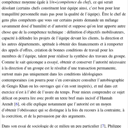
compétence moyenne égale à 1/
n
×(
compétence du chef
), ce qui serait
désolant (certains chefs constituent leur équipe ainsi, c’est bon pour leur
tranquillité personnelle mais pas pour la qualité de l’équipe). Être le chef de
gens plus compétents que vous sur certains points demande un mélange
savamment dosé d’humilité et d’autorité et suppose qu’on leur apporte autre
chose que de la compétence technique : définition d’objectifs mobilisateurs,
capacité à défendre les projets de l’équipe devant les clients, la direction et
les autres départements, aptitude à obtenir des financements et à remporter
des appels d’offres, création de bonnes conditions de travail pour les
membres de l’équipe, talent pour réaliser la synthèse des travaux du groupe.
Comme le sait quiconque a essayé, obtenir et conserver l’autorité nécessaire
à la direction d’un groupe est le résultat d’une transaction permanente,
surtout mais pas uniquement dans les conditions idéologiques
contemporaines (on pourra pour s’en convaincre consulter l’autobiographie
de Gengis Khan ou les ouvrages qui s’en sont inspirés), et nul dans cet
exercice n’est à l’abri de l’usure du temps. Pour mieux comprendre ce sujet
délicat on pourra lire avec profit un texte bref mais incisif d’Hannah
Arendt
[
6
]
, où elle explique notamment que l’autorité est un moyen
d’obtenir l’obéissance qui se distingue à la fois du recours à la contrainte, à
la coercition, et de la persuasion par des arguments.
Dans son essai de sociologie de ce milieu un peu particulier
[
7
]
, Philippe