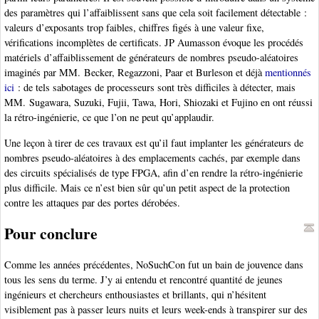
des paramètres qui l’affaiblissent sans que cela soit facilement détectable :
valeurs d’exposants trop faibles, chiffres figés à une valeur fixe,
vérifications incomplètes de certificats. JP Aumasson évoque les procédés
matériels d’affaiblissement de générateurs de nombres pseudo-aléatoires
imaginés par MM. Becker, Regazzoni, Paar et Burleson et déjà
mentionnés
ici
: de tels sabotages de processeurs sont très difficiles à détecter, mais
MM. Sugawara, Suzuki, Fujii, Tawa, Hori, Shiozaki et Fujino en ont réussi
la rétro-ingénierie, ce que l’on ne peut qu’applaudir.
Une leçon à tirer de ces travaux est qu’il faut implanter les générateurs de
nombres pseudo-aléatoires à des emplacements cachés, par exemple dans
des circuits spécialisés de type FPGA, afin d’en rendre la rétro-ingénierie
plus difficile. Mais ce n’est bien sûr qu’un petit aspect de la protection
contre les attaques par des portes dérobées.
Pour conclure
Comme les années précédentes, NoSuchCon fut un bain de jouvence dans
tous les sens du terme. J’y ai entendu et rencontré quantité de jeunes
ingénieurs et chercheurs enthousiastes et brillants, qui n’hésitent
visiblement pas à passer leurs nuits et leurs week-ends à transpirer sur des