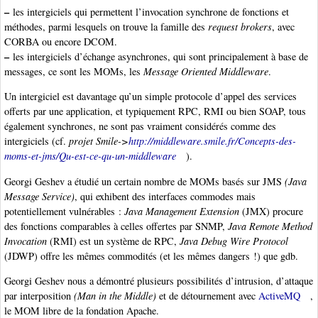
–
les intergiciels qui permettent l’invocation synchrone de fonctions et
méthodes, parmi lesquels on trouve la famille des
request brokers
, avec
CORBA ou encore DCOM.
–
les intergiciels d’échange asynchrones, qui sont principalement à base de
messages, ce sont les MOMs, les
Message Oriented Middleware
.
Un intergiciel est davantage qu’un simple protocole d’appel des services
offerts par une application, et typiquement RPC, RMI ou bien SOAP, tous
également synchrones, ne sont pas vraiment considérés comme des
intergiciels (cf.
projet Smile->
http://middleware.smile.fr/Concepts-des-
moms-et-jms/Qu-est-ce-qu-un-middleware
).
Georgi Geshev a étudié un certain nombre de MOMs basés sur JMS
(Java
Message Service)
, qui exhibent des interfaces commodes mais
potentiellement vulnérables :
Java Management Extension
(JMX) procure
des fonctions comparables à celles offertes par SNMP,
Java Remote Method
Invocation
(RMI) est un système de RPC,
Java Debug Wire Protocol
(JDWP) offre les mêmes commodités (et les mêmes dangers !) que gdb.
Georgi Geshev nous a démontré plusieurs possibilités d’intrusion, d’attaque
par interposition
(Man in the Middle)
et de détournement avec
ActiveMQ
,
le MOM libre de la fondation Apache.