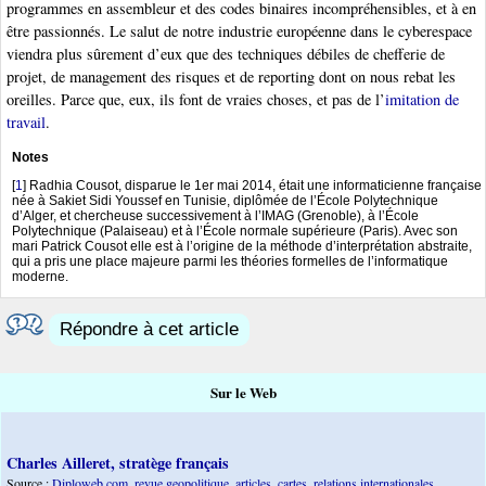
programmes en assembleur et des codes binaires incompréhensibles, et à en
être passionnés. Le salut de notre industrie européenne dans le cyberespace
viendra plus sûrement d’eux que des techniques débiles de chefferie de
projet, de management des risques et de reporting dont on nous rebat les
oreilles. Parce que, eux, ils font de vraies choses, et pas de l’
imitation de
travail
.
Notes
[
1
]
Radhia Cousot, disparue le 1er mai 2014, était une informaticienne française
née à Sakiet Sidi Youssef en Tunisie, diplômée de l’École Polytechnique
d’Alger, et chercheuse successivement à l’IMAG (Grenoble), à l’École
Polytechnique (Palaiseau) et à l’École normale supérieure (Paris). Avec son
mari Patrick Cousot elle est à l’origine de la méthode d’interprétation abstraite,
qui a pris une place majeure parmi les théories formelles de l’informatique
moderne.
Répondre à cet article
Sur le Web
Charles Ailleret, stratège français
Source :
Diploweb.com, revue geopolitique, articles, cartes, relations internationales