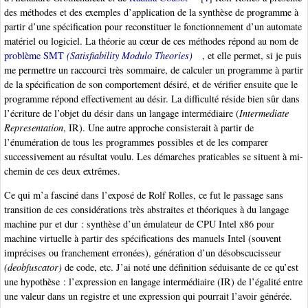
des méthodes et des exemples d’application de la synthèse de programme à
partir d’une spécification pour reconstituer le fonctionnement d’un automate
matériel ou logiciel. La théorie au cœur de ces méthodes répond au nom de
problème SMT
(Satisfiability Modulo Theories)
, et elle permet, si je puis
me permettre un raccourci très sommaire, de calculer un programme à partir
de la spécification de son comportement désiré, et de vérifier ensuite que le
programme répond effectivement au désir. La difficulté réside bien sûr dans
l’écriture de l’objet du désir dans un langage intermédiaire (
Intermediate
Representation
, IR). Une autre approche consisterait à partir de
l’énumération de tous les programmes possibles et de les comparer
successivement au résultat voulu. Les démarches praticables se situent à mi-
chemin de ces deux extrêmes.
Ce qui m’a fasciné dans l’exposé de Rolf Rolles, ce fut le passage sans
transition de ces considérations très abstraites et théoriques à du langage
machine pur et dur : synthèse d’un émulateur de CPU Intel x86 pour
machine virtuelle à partir des spécifications des manuels Intel (souvent
imprécises ou franchement erronées), génération d’un désobscucisseur
(deobfuscator)
de code, etc. J’ai noté une définition séduisante de ce qu’est
une hypothèse : l’expression en langage intermédiaire (IR) de l’égalité entre
une valeur dans un registre et une expression qui pourrait l’avoir générée.