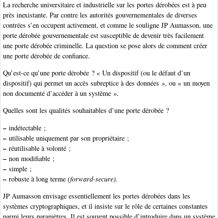
La recherche universitaire et industrielle sur les portes dérobées est à peu
près inexistante. Par contre les autorités gouvernementales de diverses
contrées s’en occupent activement, et comme le souligne JP Aumasson, une
porte dérobée gouvernementale est susceptible de devenir très facilement
une porte dérobée criminelle. La question se pose alors de comment créer
une porte dérobée de confiance.
Qu’est-ce qu’une porte dérobée ? « Un dispositif (ou le défaut d’un
dispositif) qui permet un accès subreptice à des données », ou « un moyen
non documenté d’accéder à un système ».
Quelles sont les qualités souhaitables d’une porte dérobée ?
–
indétectable ;
–
utilisable uniquement par son propriétaire ;
–
réutilisable à volonté ;
–
non modifiable ;
–
simple ;
–
robuste à long terme
(forward-secure)
.
JP Aumasson envisage essentiellement les portes dérobées dans les
systèmes cryptographiques, et il insiste sur le rôle de certaines constantes
parmi leurs paramètres. Il est souvent possible d’introduire dans un système