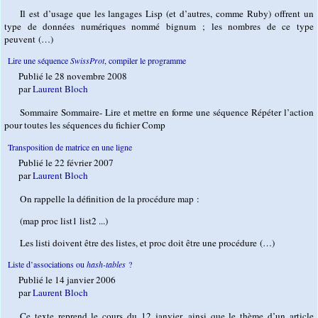
Il est d’usage que les langages Lisp (et d’autres, comme Ruby) offrent un
type de données numériques nommé bignum ; les nombres de ce type
peuvent (…)
Lire une séquence
SwissProt
, compiler le programme
Publié le 28 novembre 2008
par
Laurent Bloch
Sommaire Sommaire- Lire et mettre en forme une séquence Répéter l’action
pour toutes les séquences du fichier Comp
Transposition de matrice en une ligne
Publié le 22 février 2007
par
Laurent Bloch
On rappelle la définition de la procédure map :
(map proc list1 list2 ...)
Les listi doivent être des listes, et proc doit être une procédure (…)
Liste d’associations ou
hash-tables
?
Publié le 14 janvier 2006
par
Laurent Bloch
Ce texte reprend le cours du 12 janvier, ainsi que le thème d’un article