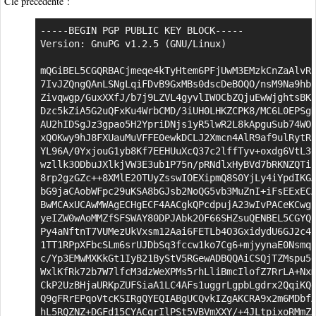
Clé précédente :
-----BEGIN PGP PUBLIC KEY BLOCK-----

Version: GnuPG v1.2.5 (GNU/Linux)

mQGiBEL5CGQRBACjmeqe4kTyHtem6PFjUwM3EMzkCnZaAlvRZ
7IvJZQngQAnLSNgLqiFDvB9GxMBs0dscDeBOQO/nsM9Na9hbq
Zivqwgp/GuxXXfJ/b7j9LZVL4gyvlIWOCbZQjuEwWjghtsBKS
Dzc5kZiA5G2uQFxKu4WrbCMD/3iUH0LHKZCPK8/MC6L0EPSgH
AU2hIDSgJz3gpao5H2YpriDNjs1yR5lwR2L8kApguSub74WOh
xQOKwy9hJ8FXUauMuVFFE0ewkDCLJ2Xmcn4AlR9af9ulRytRu
YL96A/0YxjouG1yb8Kf7EEHUuXcQ37c2lffTyv+oxdg6VtL3e
wzllk3ODbuJXlkjVW3E3ub1P75n/pRNdlxHyBVd7bRKNZQTiu
8rp2gzGZc++8XMlE2OTUyZsswIOEXipmQ8S0YjLy4iYpdIKGA
bG9jaCAobWFpc29uKSA8bGJsb2NoQG5vb3MuZnI+iFsEExECA
BwMCAxUCAwMWAgECHgECF4AACgkQPcdpujA23wIvPACeKCwgZ
yeIZW0wAoMMZfSFSWAY80DPJAbk2OF66SHZsuQENBEL5CGYQB
Py4aNftnT7VUMezUkVxsm12Aai6FETLb4O3GxidydU6GJ2c4B
1TT1RPpXFbcSLm6srUJDbSq3fccw1ko7Cg6+mjyynaE0Nsmqn
c/Yp3EMwMXKkGt1IyB21ByStV5RGewADBQQAiCSQjTZMspu5d
WxlKfRk72b7W7lfcM3dzWeXPMs5rhLliBmcIlofZ7RrLA+Nxm
CkP2UzBHjaURKpZUFSiaA1LC4AFs1uggrLgpbLgdrx2QqiKQd
Q9gFRrEPqoVtcKSIRgQYEQIABgUCQvkIZgAKCRA9x2m6MDbfA
hL5RQZNZ+DGFd15CYACgrIlPSt5VBVmXXY/+4JLtpixoRMmZA