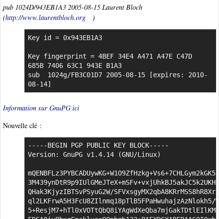
pub 1024D/943EB1A3 2005-08-15 Laurent Bloch
(
http://www.laurentbloch.org
)
Key id = 0x943EB1A3

Key fingerprint = 4BEF 34E4 A471 A47E C47D  
685B 7406 63C1 943E B1A3

sub  1024g/FB3C01D7 2005-08-15 [expires: 2010-
08-14]
Information sur GnuPG ici
Nouvelle clé :
-----BEGIN PGP PUBLIC KEY BLOCK-----

Version: GnuPG v1.4.14 (GNU/Linux)

mQENBFLz3PYBCADUywKG+W1O9ZfHzkg+Vs6+7CHLGym2kGK58
3M439ynDtR9p9IUlGMeJTeX+mSFv+vxjUhkBJ5akJC5k2UKHv
QHak3KjyzIBTSvPSyuG2W/SFVxsgyMX2qbA8KRrMSS8hR8XrX
ql2LKFrwA5H3FcU8ZIlnmq18pTlB5FPaHwuhajzAzNlokh5/W
5+ResjM7+hTl0xVOTtQbQ8iYAgWdXeQba7mjGakTDtlEIlKMc