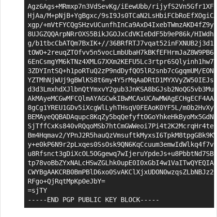
Agz6Ags+MRmxp7n3VdSevKg/iEewUbb/rijyfS2Vn5Gfr1XFo
HjAa/M+pNjB+YgBgxc/9sI9Js0TCaN2LsHbiFCbRoEfXOgiCA
xgp/+mVtFYCQgSHzvUCunfhInCa9AxD4IxebTWmzAKD4fZ9y9
8UJGZQQArpNRrOXS5BikJGOJxCdVKIeDdF5b9eP86k/HIWdhx
g/b1tbcCbATQm7BxIK+//36BRfRTJ7vqat52inFXNUB2j3d1y
tOWO+2reuqZTOfvv5n5vocLmbUbaH7kBKfEFHrmJaZ8W9PB6P
6EnCsmgYM6kTNz4XMLG7XXm2KEFU5Lc3rtpr6SQlyinh1hw7T
3ZDYIntSQ+h1poRTuQ2zP9ndDyfQO5lR2snb7cGgqmUM/EONo
YZTMhNjWUj9gBWlKS8t6my4Y5rMqAaDRtD1MYXVyZW50IEJsb
d3d3LmxhdXJlbnQtYmxvY2gub3JnKSA8bGJsb2NoQG5vb3MuZ
AkMAyeMCGwMFCQlmAYAGCwkIBwMCAxUCAwMWAgECHgECF4AAC
8gCg1YREU1GDv5iXcgWlLyhTHsqV0FEAoK0YF5L/m0b2HvXyV
BEMAyeQQBADAqupc8KqZy5bqQefyftOGoYhkeHkByoMx5GdNi
SjTffCxKs840vRQqoMSb7htCmGWWeoi7Pi4t2K2McrqHr4te9
Bm4Hqmav2/YPnJ2R5hauQzVmsuftkMyxsI6TpkM8tpgGBk9KW
y+e0kP6N9r2pLxqes0SsOsk9QN6KqCcuum3emwIdWlkq4f7vD
u8Rfsnct3gDiXcOL5OGgewq7wIjeruYpdeJs+u8PbbtNd7SBR
tp78voBbZYxNALcHSwZGLhk0upE0I0xGbI4w1VaITwQYEQIAD
CWYBgAAKCRB0BmPBlD6xo0SvAKClXjxUDON0wzqsZLbNBJz2c
RFgo+QjRqtMpKp0eJbY=

=sjTY

-----END PGP PUBLIC KEY BLOCK-----