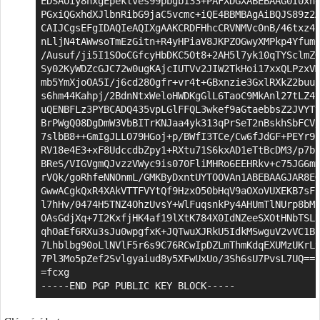
EDSAOiy8hxgEpeklves99pbgb133+PAFXDGXABEBAAG0I0xhd
PGxiQGxhdXJlbnRibG9jaC5vcmc+iQE4BBMBAgAiBQJS89z2A
CAIJCgsEFgIDAQIeAQIXgAAKCRDFHhcCRVNMVc0nB/46txz4n
nLljN4tAWwsoTmEzGitn+R4yHPiaV8JKPZOGwyXMPkp4Yfum6
/Ausuf/ji5I1SOoCGfcyHbDKC5Ot8+2AH5l7yk10qTYSclmZQ
Sy02KyWDZcGJC72w0ugKAjcIUTVv2JIW2TkHoi17xxQLPzxVM
mb5YmXjoOA5I/j6cd28Ogfr+vr4t+GBxnzie3GxlRXkZ2buu/
s6hm44Kahpj/2BdnNtxWeloHWDKgGlL6TaoC9MkAnl27tLZ4v
uQENBFLz3PYBCADQ435vpLGlFFQL3wkef9aGtaebbsZ2JVYTv
BrPWgQ08DgDmW3VbBITrKNJaa4yk313qPrSeT2nBskhSbFCV/
7slbB8++GmIgJLLO79HGoj+p/BWfI3TCe/Cw6fJdGF+PEYr9l
RV18e4E3+xF8UdccdbZpy1+RXtu71S6kxAD1eTtBcDM3/p7br
BReS/VIGVgmQJvzzVWyc9is070FliMHRo6EEHRkv+c75JG6mm
rVQk/goRhfeNNOnmL/GMKByDxntUYTOOVAn1ABEBAAGJAR8EG
GwwACgkQxR4XAkVTTFVYtQf9HzxO50bHqV9aOXoVUXEKB7sFZ
l7hHv/0474H5TNZ4OhzUvsY+WlFuqsnkPy4AHUmTlNUrp8bMH
OAsGdjXq+7I2KxfjHK4af19lXtK784X0IdNZeeSXOtHNbTSLD
qhOaEf6RXu3sJu0wpgfxK+JQTwuXJRkU5IdkMSwguV2vVC1BF
7Lhblbg90oLlNVlF5r6s9C76RCwIpDZLmThmKdqEXUMzUKrLt
7Pl3Mo5pZef2Svlgyaiud8y5XFwUxUo/3Sh6sU7PvsL7UQ==

=fcxg

-----END PGP PUBLIC KEY BLOCK-----