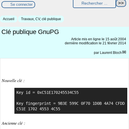
Se connecter
Accueil
Travaux, CV, clé publique
Clé publique GnuPG
Article mis en ligne le
15 août 2004
dernière modification le 21 février 2014
par
Laurent Bloch
Nouvelle clé :
Key id = 0xC51E170245534C55

Key fingerprint = 9B3E 599C 0F70 1D0B 4A74 CFDD 
C51E 1702 4553 4C55
Ancienne clé :