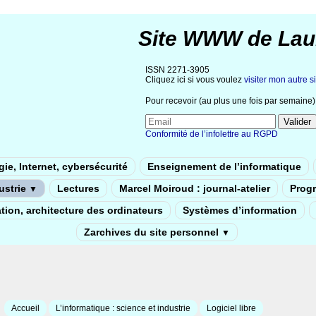
Site WWW de Lau
ISSN 2271-3905
Cliquez ici si vous voulez
visiter mon autre si
Pour recevoir (au plus une fois par semaine) 
Conformité de l’infolettre au RGPD
ie, Internet, cybersécurité
Enseignement de l’informatique
dustrie
Lectures
Marcel Moiroud : journal-atelier
Prog
▼
tion, architecture des ordinateurs
Systèmes d’information
Zarchives du site personnel
▼
Accueil
L’informatique : science et industrie
Logiciel libre