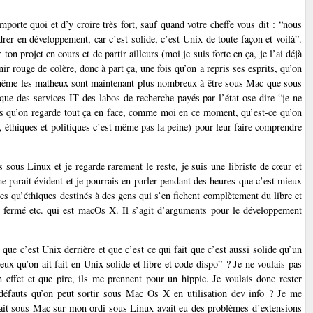
importe quoi et d’y croire très fort, sauf quand votre cheffe vous dit : “nous
rer en développement, car c’est solide, c’est Unix de toute façon et voilà”.
on projet en cours et de partir ailleurs (moi je suis forte en ça, je l’ai déjà
 rouge de colère, donc à part ça, une fois qu’on a repris ses esprits, qu’on
he même les matheux sont maintenant plus nombreux à être sous Mac que sous
ue des services IT des labos de recherche payés par l’état ose dire “je ne
ois qu’on regarde tout ça en face, comme moi en ce moment, qu’est-ce qu’on
es, éthiques et politiques c’est même pas la peine) pour leur faire comprendre
sous Linux et je regarde rarement le reste, je suis une libriste de cœur et
a me parait évident et je pourrais en parler pendant des heures que c’est mieux
res qu’éthiques destinés à des gens qui s’en fichent complètement du libre et
e fermé etc. qui est macOs X. Il s’agit d’arguments pour le développement
 que c’est Unix derrière et que c’est ce qui fait que c’est aussi solide qu’un
eux qu’on ait fait en Unix solide et libre et code dispo” ? Je ne voulais pas
un effet et que pire, ils me prennent pour un hippie. Je voulais donc rester
s défauts qu’on peut sortir sous Mac Os X en utilisation dev info ? Je me
 fait sous Mac sur mon ordi sous Linux avait eu des problèmes d’extensions