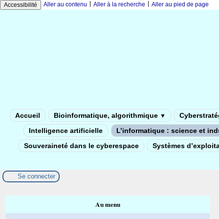
|
|
Aller au contenu
Aller à la recherche
Aller au pied de page
Accessibilité
Accueil
Bioinformatique, algorithmique
Cyberstratég
▼
Intelligence artificielle
L’informatique : science et in
Souveraineté dans le cyberespace
Systèmes d’exploita
Se connecter
Au menu