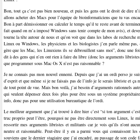
Bon, tout ça c’est pas bien nouveau, et puis les gens ont le droit de dire n’
allons acheter des Macs pour l’équipe de bioinformaticiens que tu vas encad
Bon à part démissionner ou calculer le temps qu’il te reste avant de terminer t
fait quand on m’a imposé Windows sans tenir compte de mon avis), et devenir
tourne la tête autour de nous et qu’on voit que dans les labos de recherc
Linux ou Windows, les physiciens et les biologistes j’en parle même pas, q
gère que les Mac, les Linuxiens ils se débrouillent sans moi”, donc une f
dit à des gens qui n’en ont rien à faire du libre (donc les arguments librist
que programmer sous Mac Os X n’est pas raisonnable ?
Je ne connais pas mon nouvel ennemi. Depuis que j’ai un ordi perso je suis 
d’esprit et que même si je ne faisais pas de l’info je le serais libriste et ç
de tout point de vue. Mais bon voilà, j’ai besoin d’arguments rationnels aut
qui veulent dépenser deux fois plus pour être sous un système propriétair
info, donc pas pour une utilisation bureautique de l’ordi.
Le meilleur argument que j’ai trouvé à dire hier c’est “si ton argument c’est
truc proprio peut l’être, pourquoi ne pas être directement sous Linux, le mi
ressortir mes arguments libristes et militants car je vois qu’ils n’ont auc
neutre et raisonnable. Peut-être il y en a parmi vous qui connaissent le
souviens que le dernier stagiaire que j’ai encadré, au passage de son code