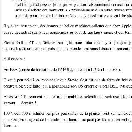
l’ai indiqué ci-dessus je ne pense pas ton raisonnement correct sur 
artisan s’achète des bons outils - probablement d’un autre artisan ré
à la fois pour leur qualité intrinsèque mais aussi parce que ça l’inspir
Il y a, heureusement, des bonnes et belles machines ailleurs que chez Appl
qui se dégradent (dans leur apparence) au bout de quelques mois, et qui to
PT
Pierre Tarif :
: « Stéfane Fermigier nous informait il y a quelques 
supercalculateurs les plus puissants au monde sont sous Linux (autrement d
et il rajoute :
En 1998 (année de fondation de l’AFUL), on était à 0.2% (1 sur 500).
C’est à peu près à ce moment-là que Stevie s’est dit que de faire du fric e
preuve a bien été faite) : il a abandonné son OS cracra et a pris BSD (vu que
Alors voilà l’argument : si on a une ambition scientifique sérieuse, alors
surtout ... demain !
100% des 500 machines les plus puissantes de la planète sont sur Linux e
tant soit peu d’égo et de l’ambition eh bien, il ne peut pas faire autrement 
Terre. »