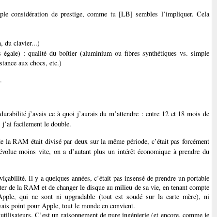
ple considération de prestige, comme tu [LB] sembles l’impliquer. Cela
, du clavier...)
 égale) : qualité du boîtier (aluminium ou fibres synthétiques vs. simple
stance aux chocs, etc.)
.
urabilité j’avais ce à quoi j’aurais du m’attendre : entre 12 et 18 mois de
j’ai facilement le double.
de la RAM était divisé par deux sur la même période, c’était pas forcément
évolue moins vite, on a d’autant plus un intérêt économique à prendre du
viçabilité. Il y a quelques années, c’était pas insensé de prendre un portable
ter de la RAM et de changer le disque au milieu de sa vie, en tenant compte
pple, qui ne sont ni upgradable (tout est soudé sur la carte mère), ni
vais point pour Apple, tout le monde en convient.
utilisateurs. C’est un raisonnement de pure ingénierie (et encore, comme je