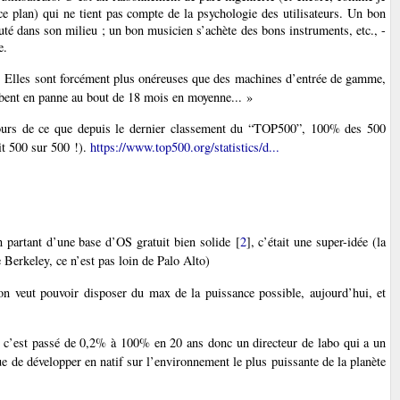
ce plan) qui ne tient pas compte de la psychologie des utilisateurs. Un bon
puté dans son milieu ; un bon musicien s’achète des bons instruments, etc., -
e.
e. Elles sont forcément plus onéreuses que des machines d’entrée de gamme,
mbent en panne au bout de 18 mois en moyenne... »
jours de ce que depuis le dernier classement du “TOP500”, 100% des 500
it 500 sur 500 !).
https://www.top500.org/statistics/d...
n partant d’une base d’OS gratuit bien solide
[
2
]
, c’était une super-idée (la
 Berkeley, ce n’est pas loin de Palo Alto)
 on veut pouvoir disposer du max de la puissance possible, aujourd’hui, et
t c’est passé de 0,2% à 100% en 20 ans donc un directeur de labo qui a un
que de développer en natif sur l’environnement le plus puissante de la planète