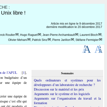
HE :
Unix libre !
Article mis en ligne le
9 décembre 2017
dernière modification le 20 décembre 2017
anck Routier
,
Hugo Raguet
,
Jean-Pierre Archambault
,
Laurent Bloch
,
Olivier Mehani
,
Patrick Sinz
,
Pierre Jarillon
,
Stéfane Fermigier
ion de l’AFUL
[
1
]
,
Sommaire
ion budgétaire d’un
Quels ordinateurs et systèmes pour les
our une équipe de
développeurs d’un laboratoire de recherche ?
Discussion sur le matériel et les prix
Arguments sur le système et les logiciels
 créer une équipe de
Arguments sur l’organisation du travail et la
uisque c’est elle qui
formation
ont été produits et