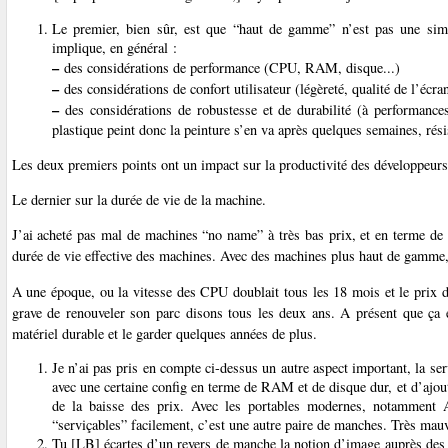
Le premier, bien sûr, est que “haut de gamme” n’est pas une sim
implique, en général :
–
des considérations de performance (CPU, RAM, disque...)
–
des considérations de confort utilisateur (légèreté, qualité de l’écran
–
des considérations de robustesse et de durabilité (à performances
plastique peint donc la peinture s’en va après quelques semaines, rési
Les deux premiers points ont un impact sur la productivité des développeurs
Le dernier sur la durée de vie de la machine.
J’ai acheté pas mal de machines “no name” à très bas prix, et en terme de d
durée de vie effective des machines. Avec des machines plus haut de gamme, 
A une époque, ou la vitesse des CPU doublait tous les 18 mois et le prix 
grave de renouveler son parc disons tous les deux ans. A présent que ça 
matériel durable et le garder quelques années de plus.
Je n’ai pas pris en compte ci-dessus un autre aspect important, la ser
avec une certaine config en terme de RAM et de disque dur, et d’ajou
de la baisse des prix. Avec les portables modernes, notamment A
“serviçables” facilement, c’est une autre paire de manches. Très mau
Tu [LB] écartes d’un revers de manche la notion d’image auprès des 