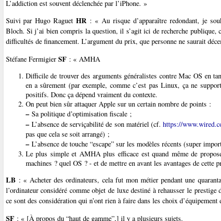
L’addiction est souvent déclenchée par l’iPhone. »
HR
Suivi par Hugo Raguet
: « Au risque d’apparaître redondant, je sou
Bloch. Si j’ai bien compris la question, il s’agit ici de recherche publique,
difficultés de financement. L’argument du prix, que personne ne saurait déc
SF
Stéfane Fermigier
: « AMHA
Difficile de trouver des arguments généralistes contre Mac OS en ta
en a sûrement (par exemple, comme c’est pas Linux, ça ne supporte
positifs. Donc ça dépend vraiment du contexte.
On peut bien sûr attaquer Apple sur un certain nombre de points :
–
Sa politique d’optimisation fiscale ;
–
L’absence de serviçabilité de son matériel (cf.
https://www.wired.c
pas que cela se soit arrangé) ;
–
L’absence de touche “escape” sur les modèles récents (super import
Le plus simple et AMHA plus efficace est quand même de proposer u
machines ? quel OS ? - et de mettre en avant les avantages de cette p
LB
: « Acheter des ordinateurs, cela fut mon métier pendant une quaranta
l’ordinateur considéré comme objet de luxe destiné à rehausser le prestige 
ce sont des considération qui n’ont rien à faire dans les choix d’équipement d
SF
: « [À propos du “haut de gamme”,] il y a plusieurs sujets.