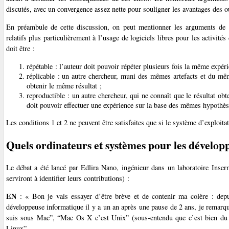
discutés, avec un convergence assez nette pour souligner les avantages des ou
En préambule de cette discussion, on peut mentionner les arguments d
relatifs plus particulièrement à l’usage de logiciels libres pour les activités
doit être :
répétable : l’auteur doit pouvoir répéter plusieurs fois la même expér
réplicable : un autre chercheur, muni des mêmes artefacts et du mê
obtenir le même résultat ;
reproductible : un autre chercheur, qui ne connaît que le résultat obte
doit pouvoir effectuer une expérience sur la base des mêmes hypothèse
Les conditions 1 et 2 ne peuvent être satisfaites que si le système d’exploitati
Quels ordinateurs et systèmes pour les dévelop
Le débat a été lancé par Edlira Nano, ingénieur dans un laboratoire Inserm 
serviront à identifier leurs contributions) :
EN
: « Bon je vais essayer d’être brève et de contenir ma colère : depu
développeuse informatique il y a un an après une pause de 2 ans, je remar
suis sous Mac”, “Mac Os X c’est Unix” (sous-entendu que c’est bien du 
Linux”.