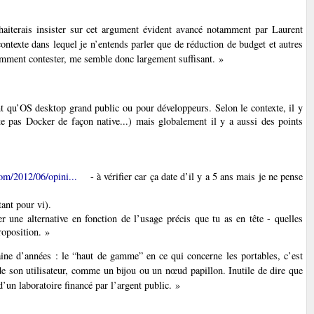
haiterais insister sur cet argument évident avancé notamment par Laurent
 contexte dans lequel je n’entends parler que de réduction de budget et autres
emment contester, me semble donc largement suffisant. »
nt qu’OS desktop grand public ou pour développeurs. Selon le contexte, il y
 pas Docker de façon native...) mais globalement il y a aussi des points
om/2012/06/opini...
- à vérifier car ça date d’il y a 5 ans mais je ne pense
ant pour vi).
ne alternative en fonction de l’usage précis que tu as en tête - quelles
roposition. »
ine d’années : le “haut de gamme” en ce qui concerne les portables, c’est
de son utilisateur, comme un bijou ou un nœud papillon. Inutile de dire que
’un laboratoire financé par l’argent public. »