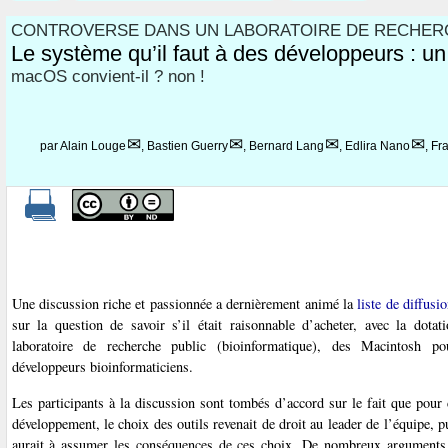
CONTROVERSE DANS UN LABORATOIRE DE RECHERC
Le système qu’il faut à des développeurs : un 
macOS convient-il ? non !
par
Alain Louge
,
Bastien Guerry
,
Bernard Lang
,
Edlira Nano
,
Fr
Une discussion riche et passionnée a dernièrement animé la
liste de diffus
sur la question de savoir s’il était raisonnable d’acheter, avec la dotat
laboratoire de recherche public (bioinformatique), des Macintosh p
développeurs bioinformaticiens.
Les participants à la discussion sont tombés d’accord sur le fait que pour
développement, le choix des outils revenait de droit au leader de l’équipe, p
aurait à assumer les conséquences de ces choix. De nombreux arguments 