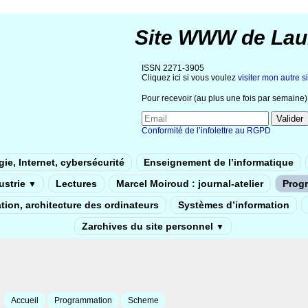
Site WWW de Lau
ISSN 2271-3905
Cliquez ici si vous voulez
visiter mon autre si
Pour recevoir (au plus une fois par semaine) 
Conformité de l’infolettre au RGPD
ie, Internet, cybersécurité
Enseignement de l’informatique
dustrie
Lectures
Marcel Moiroud : journal-atelier
Prog
▼
tion, architecture des ordinateurs
Systèmes d’information
Zarchives du site personnel
▼
Accueil
Programmation
Scheme