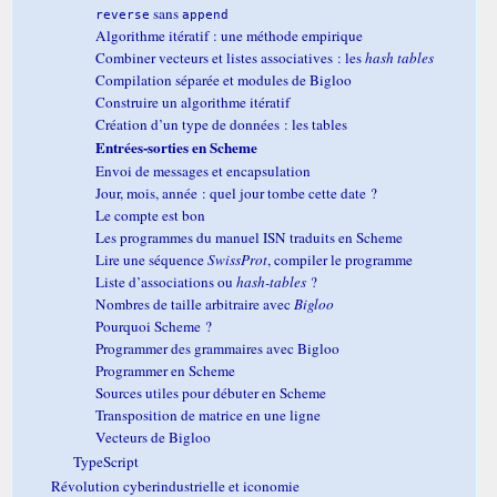
sans
reverse
append
Algorithme itératif : une méthode empirique
Combiner vecteurs et listes associatives : les
hash tables
Compilation séparée et modules de Bigloo
Construire un algorithme itératif
Création d’un type de données : les tables
Entrées-sorties en Scheme
Envoi de messages et encapsulation
Jour, mois, année : quel jour tombe cette date ?
Le compte est bon
Les programmes du manuel ISN traduits en Scheme
Lire une séquence
SwissProt
, compiler le programme
Liste d’associations ou
hash-tables
?
Nombres de taille arbitraire avec
Bigloo
Pourquoi Scheme ?
Programmer des grammaires avec Bigloo
Programmer en Scheme
Sources utiles pour débuter en Scheme
Transposition de matrice en une ligne
Vecteurs de Bigloo
TypeScript
Révolution cyberindustrielle et iconomie