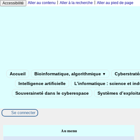
|
|
Aller au contenu
Aller à la recherche
Aller au pied de page
Accessibilité
Accueil
Bioinformatique, algorithmique
Cyberstratég
▼
Intelligence artificielle
L’informatique : science et in
Souveraineté dans le cyberespace
Systèmes d’exploita
Se connecter
Au menu