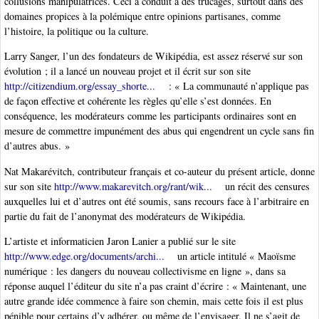
collusions manipulatrices. Ceci a conduit à des trucages, surtout dans des
domaines propices à la polémique entre opinions partisanes, comme
l’histoire, la politique ou la culture.
Larry Sanger, l’un des fondateurs de Wikipédia, est assez réservé sur son
évolution ; il a lancé un nouveau projet et il écrit sur son site
http://citizendium.org/essay_shorte...
: « La communauté n’applique pas
de façon effective et cohérente les règles qu’elle s’est données. En
conséquence, les modérateurs comme les participants ordinaires sont en
mesure de commettre impunément des abus qui engendrent un cycle sans fin
d’autres abus. »
Nat Makarévitch, contributeur français et co-auteur du présent article, donne
sur son site
http://www.makarevitch.org/rant/wik...
un récit des censures
auxquelles lui et d’autres ont été soumis, sans recours face à l’arbitraire en
partie du fait de l’anonymat des modérateurs de Wikipédia.
L’artiste et informaticien Jaron Lanier a publié sur le site
http://www.edge.org/documents/archi...
un article intitulé « Maoïsme
numérique : les dangers du nouveau collectivisme en ligne », dans sa
réponse auquel l’éditeur du site n’a pas craint d’écrire : « Maintenant, une
autre grande idée commence à faire son chemin, mais cette fois il est plus
pénible pour certains d’y adhérer, ou même de l’envisager. Il ne s’agit de