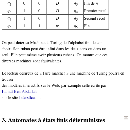
q
q
0
0
D
Fin de
n
2
3
q
q
1
0
D
Premier recul
3
4
q
q
1
0
D
Second recul
4
5
q
q
1
1
w
Fin
5
5
On peut doter sa Machine de Turing de l’alphabet fini de son
choix. Son ruban peut être infini dans les deux sens ou dans un
seul. Elle peut même avoir plusieurs rubans. On montre que ces
diverses machines sont équivalentes.
Le lecteur désireux de « faire marcher » une machine de Turing pourra en
trouver
des modèles interactifs sur le Web, par exemple celle écrite par
Hamdi Ben Abdallah
sur le site
Interstices
.
3. Automates à états finis déterministes