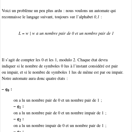
Voici un problème un peu plus ardu : nous voulons un automate qui
reconnaisse le langage suivant, toujours sur l’alphabet
0,1
:
L
=
w
|
w
a un nombre pair de 0 et un nombre pair de 1
Il s’agit de compter les 0 et les 1, modulo 2. Chaque état devra
indiquer si le nombre de symboles 0 lus à l’instant considéré est pair
ou impair, et si le nombre de symboles 1 lus de même est par ou impair.
Notre automate aura donc quatre états :
–
q
:
0
on a lu un nombre pair de 0 et un nombre pair de 1 ;
–
q
:
1
on a lu un nombre pair de 0 et un nombre impair de 1 ;
–
q
:
2
on a lu un nombre impair de 0 et un nombre pair de 1 ;
–
q
: