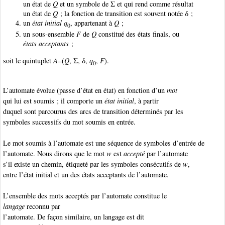
un état de
Q
et un symbole de Σ et qui rend comme résultat
un état de
Q
; la fonction de transition est souvent notée δ ;
un
état initial
q
, appartenant à
Q
;
0
un sous-ensemble
F
de
Q
constitué des états finals, ou
états acceptants
;
soit le quintuplet
A
=(
Q
, Σ, δ,
q
,
F
).
0
L’automate évolue (passe d’état en état) en fonction d’un
mot
qui lui est soumis ; il comporte un
état initial
, à partir
duquel sont parcourus des arcs de transition déterminés par les
symboles successifs du mot soumis en entrée.
Le mot soumis à l’automate est une séquence de symboles d’entrée de
l’automate. Nous dirons que le mot
w
est
accepté
par l’automate
s’il existe un chemin, étiqueté par les symboles consécutifs de
w
,
entre l’état initial et un des états acceptants de l’automate.
L’ensemble des mots acceptés par l’automate constitue le
langage
reconnu par
l’automate. De façon similaire, un langage est dit