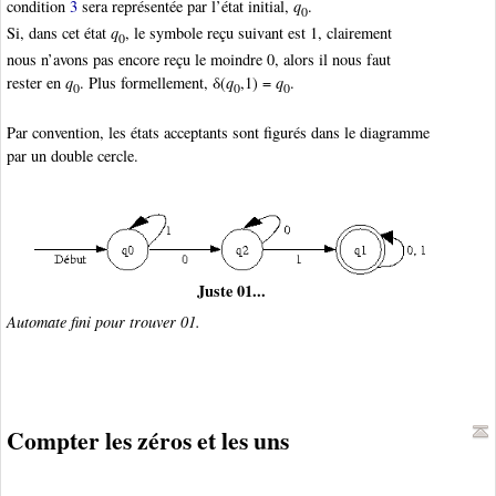
condition
3
sera représentée par l’état initial,
q
.
0
Si, dans cet état
q
, le symbole reçu suivant est 1, clairement
0
nous n’avons pas encore reçu le moindre 0, alors il nous faut
rester en
q
. Plus formellement, δ(
q
,1) =
q
.
0
0
0
Par convention, les états acceptants sont figurés dans le diagramme
par un double cercle.
Juste 01...
Automate fini pour trouver 01.
Compter les zéros et les uns