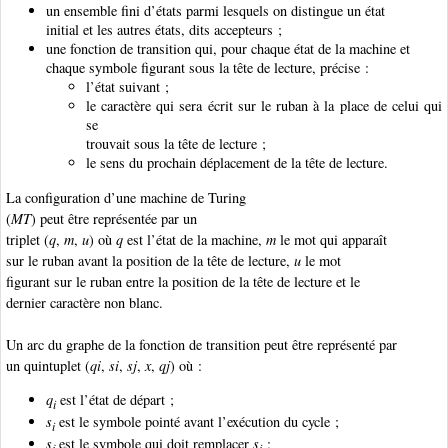
un ensemble fini d’états parmi lesquels on distingue un état
initial et les autres états, dits accepteurs ;
une fonction de transition qui, pour chaque état de la machine et
chaque symbole figurant sous la tête de lecture, précise :
l’état suivant ;
le caractère qui sera écrit sur le ruban à la place de celui qui
se
trouvait sous la tête de lecture ;
le sens du prochain déplacement de la tête de lecture.
La configuration d’une machine de Turing
(
MT
) peut être représentée par un
triplet (
q
,
m
,
u
) où
q
est l’état de la machine,
m
le mot qui apparaît
sur le ruban avant la position de la tête de lecture,
u
le mot
figurant sur le ruban entre la position de la tête de lecture et le
dernier caractère non blanc.
Un arc du graphe de la fonction de transition peut être représenté par
un quintuplet (
qi
,
si
,
sj
,
x
,
qj
) où :
q
est l’état de départ ;
i
s
est le symbole pointé avant l’exécution du cycle ;
i
s
est le symbole qui doit remplacer
s
;
j
i