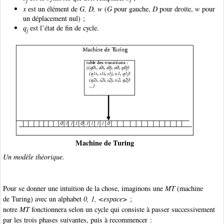
x
est un élément de
G
,
D
,
w
(
G
pour gauche,
D
pour droite,
w
pour
un déplacement nul) ;
q
est l’état de fin de cycle.
j
Machine de Turing
Un modèle théorique.
Pour se donner une intuition de la chose, imaginons une
MT
(machine
de Turing) avec un alphabet
0, 1, <espace>
;
notre
MT
fonctionnera selon un cycle qui consiste à passer successivement
par les trois phases suivantes, puis à recommencer :