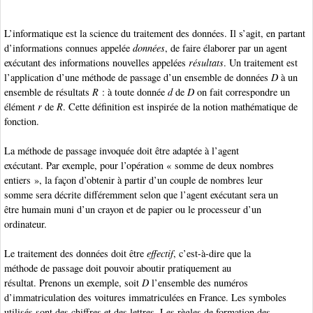
L’informatique est la science du traitement des données. Il s’agit, en partant
d’informations connues appelée
données
, de faire élaborer par un agent
exécutant des informations
nouvelles appelées
résultats
. Un traitement est
l’application d’une méthode de passage d’un ensemble de données
D
à un
ensemble de résultats
R
: à toute donnée
d
de
D
on fait correspondre un
élément
r
de
R
. Cette définition est inspirée de la notion mathématique de
fonction.
La méthode de passage invoquée doit être adaptée à l’agent
exécutant. Par exemple, pour l’opération « somme de deux nombres
entiers », la façon d’obtenir à partir d’un couple de nombres leur
somme sera décrite différemment selon que l’agent exécutant sera un
être humain muni d’un crayon et de papier ou le processeur d’un
ordinateur.
Le traitement des données doit être
effectif
, c’est-à-dire que la
méthode de passage doit pouvoir aboutir pratiquement au
résultat. Prenons un exemple, soit
D
l’ensemble des numéros
d’immatriculation des voitures immatriculées en France. Les symboles
utilisés sont des chiffres et des lettres. Les règles de formation des