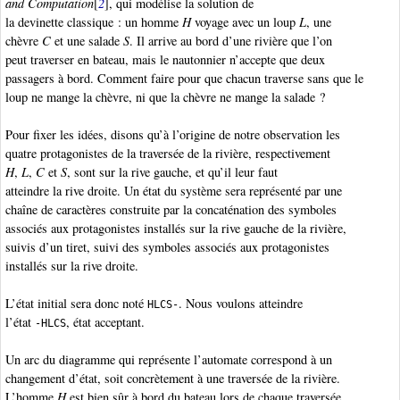
and Computation
[
2
], qui modélise la solution de
la devinette classique : un homme
H
voyage avec un loup
L
, une
chèvre
C
et une salade
S
. Il arrive au bord d’une rivière que l’on
peut traverser en bateau, mais le nautonnier n’accepte que deux
passagers à bord. Comment faire pour que chacun traverse sans que le
loup ne mange la chèvre, ni que la chèvre ne mange la salade ?
Pour fixer les idées, disons qu’à l’origine de notre observation les
quatre protagonistes de la traversée de la rivière, respectivement
H
,
L
,
C
et
S
, sont sur la rive gauche, et qu’il leur faut
atteindre la rive droite. Un état du système sera représenté par une
chaîne de caractères construite par la concaténation des symboles
associés aux protagonistes installés sur la rive gauche de la rivière,
suivis d’un tiret, suivi des symboles associés aux protagonistes
installés sur la rive droite.
L’état initial sera donc noté
. Nous voulons atteindre
HLCS-
l’état
, état acceptant.
-HLCS
Un arc du diagramme qui représente l’automate correspond à un
changement d’état, soit concrètement à une traversée de la rivière.
L’homme
H
est bien sûr à bord du bateau lors de chaque traversée.