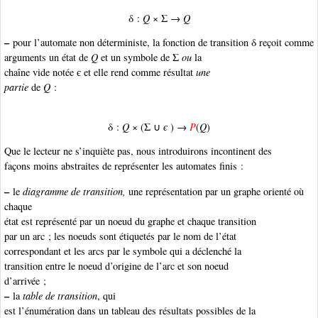
δ :
Q
× Σ →
Q
–
pour l’automate non déterministe
, la fonction de transition δ reçoit comme
arguments un état de
Q
et un symbole de Σ
ou
la
chaîne vide notée є et elle rend comme résultat
une
partie
de
Q
:
δ :
Q
× (Σ ∪
є
) →
P
(
Q
)
Que le lecteur ne s’inquiète pas, nous introduirons incontinent des
façons moins abstraites de représenter les automates finis :
–
le
diagramme de transition,
une représentation par un graphe orienté où
chaque
état est représenté par un noeud du graphe et chaque transition
par un arc ; les noeuds sont étiquetés par le nom de l’état
correspondant et les arcs par le symbole qui a déclenché la
transition entre le noeud d’origine de l’arc et son noeud
d’arrivée ;
–
la
table de transition
, qui
est l’énumération dans un tableau des résultats possibles de la