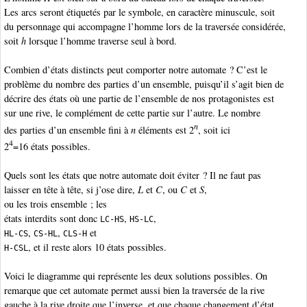
Les arcs seront étiquetés par le symbole, en caractère minuscule, soit
du personnage qui accompagne l’homme lors de la traversée considérée,
soit
h
lorsque l’homme traverse seul à bord.
Combien d’états distincts peut comporter notre automate ? C’est le
problème du nombre des parties d’un ensemble, puisqu’il s’agit bien de
décrire des états où une partie de l’ensemble de nos protagonistes est
sur une rive, le complément de cette partie sur l’autre. Le nombre
n
des parties d’un ensemble fini à
n
éléments est 2
, soit ici
4
2
=16 états possibles.
Quels sont les états que notre automate doit éviter ? Il ne faut pas
laisser en tête à tête, si j’ose dire,
L
et
C
, ou
C
et
S
,
ou les trois ensemble ; les
états interdits sont donc
,
,
LC-HS
HS-LC
,
,
et
HL-CS
CS-HL
CLS-H
, et il reste alors 10 états possibles.
H-CSL
Voici le diagramme qui représente les deux solutions possibles. On
remarque que cet automate permet aussi bien la traversée de la rive
gauche à la rive droite que l’inverse, et que chaque changement d’état