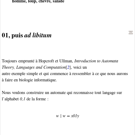
homme, loup, chèvre, salade
01, puis
ad libitum
Toujours emprunté à Hopcroft et Ullman,
Introduction to Automata
Theory, Languages and Computation
[
2
], voici un
autre exemple simple et qui commence à ressembler à ce que nous aurons
à faire en biologie informatique.
Nous voulons construire un automate qui reconnaisse tout langage sur
l’alphabet
0,1
de la forme :
w
|
w
=
x
01
y