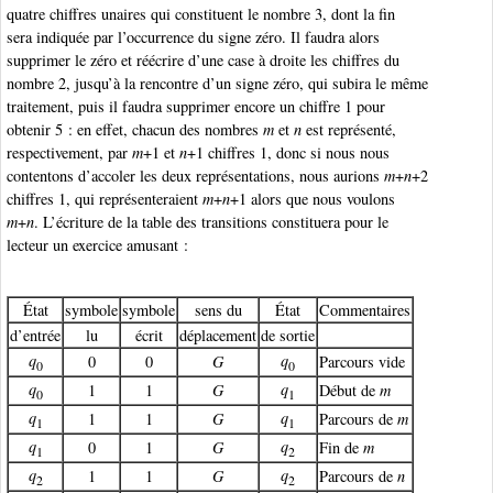
quatre chiffres unaires qui constituent le nombre 3, dont la fin
sera indiquée par l’occurrence du signe zéro. Il faudra alors
supprimer le zéro et réécrire d’une case à droite les chiffres du
nombre 2, jusqu’à la rencontre d’un signe zéro, qui subira le même
traitement, puis il faudra supprimer encore un chiffre 1 pour
obtenir 5 : en effet, chacun des nombres
m
et
n
est représenté,
respectivement, par
m
+1 et
n
+1 chiffres 1, donc si nous nous
contentons d’accoler les deux représentations, nous aurions
m
+
n
+2
chiffres 1, qui représenteraient
m
+
n
+1 alors que nous voulons
m
+
n
. L’écriture de la table des transitions constituera pour le
lecteur un exercice amusant :
État
symbole
symbole
sens du
État
Commentaires
d’entrée
lu
écrit
déplacement
de sortie
q
q
0
0
G
Parcours vide
0
0
q
q
1
1
G
Début de
m
0
1
q
q
1
1
G
Parcours de
m
1
1
q
q
0
1
G
Fin de
m
1
2
q
q
1
1
G
Parcours de
n
2
2