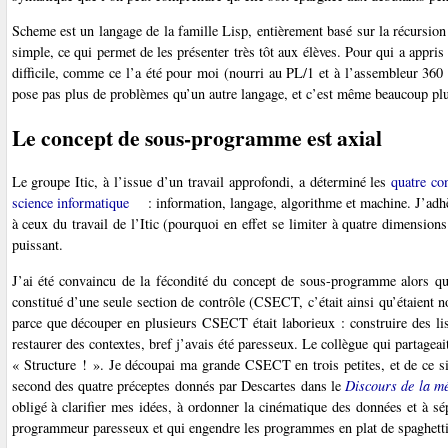
Scheme est un langage de la famille Lisp, entièrement basé sur la récursion 
simple, ce qui permet de les présenter très tôt aux élèves. Pour qui a appri
difficile, comme ce l’a été pour moi (nourri au PL/1 et à l’assembleur 36
pose pas plus de problèmes qu’un autre langage, et c’est même beaucoup plus
Le concept de sous-programme est axial
Le groupe Itic, à l’issue d’un travail approfondi, a déterminé les
quatre co
science informatique
: information, langage, algorithme et machine. J’adhè
à ceux du travail de l’Itic (pourquoi en effet se limiter à quatre dimensio
puissant.
J’ai été convaincu de la fécondité du concept de sous-programme alors q
constitué d’une seule section de contrôle (CSECT, c’était ainsi qu’étaient
parce que découper en plusieurs CSECT était laborieux : construire des lis
restaurer des contextes, bref j’avais été paresseux. Le collègue qui partage
« Structure ! ». Je découpai ma grande CSECT en trois petites, et de ce s
second des quatre préceptes donnés par Descartes dans le
Discours de la m
obligé à clarifier mes idées, à ordonner la cinématique des données et à sépa
programmeur paresseux et qui engendre les programmes en plat de spaghettis 