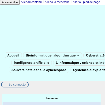
|
|
Aller au contenu
Aller à la recherche
Aller au pied de page
Accessibilité
Accueil
Bioinformatique, algorithmique
Cyberstratég
▼
Intelligence artificielle
L’informatique : science et in
Souveraineté dans le cyberespace
Systèmes d’exploita
Se connecter
Au menu