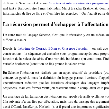
du livre de Sussman et Abelson
Structure et interprétation des programme
mal tant c’était contraire à mes habitudes. Merci à Sacha Krakowiak, dont l
informaticien de lire ce livre et d’en faire les exercices ! On n’aurait pu se
La récursion permet d’échapper à l’affectation
Un autre trait du langage Scheme, c’est que la récursion y est un mécanism
difficile à manier.
Depuis le
théorème de Corrado Böhm et Giuseppe Jacopini
on sait que 
constructions : la séquence qui enchaîne sous-programme après sous-progra
fonction de la valeur de vérité d’une variable booléenne (ou condition), l’i
variable booléenne (condition de fin) prenne la valeur vraie.
En Scheme l’itération est réalisée par un appel récursif de procédure (ou
coûteux en général, mais la définition du langage permet l’écriture d’app
encombrement mémoire que les itérations classiques des langages impéra
séquences, mais ces formes vieux jeu resteront entre le compilateur et le p
Un avantage de la réalisation des itérations par appels récursifs explicites (
à la suivante n’a pas lieu par affectation, mais lors du passage des argume
aussi OCaml, JavaScript, Haskell...), et il prend une importance significati