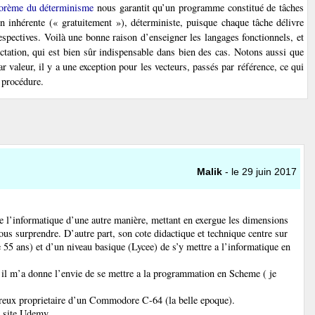
éorème du déterminisme
nous garantit qu’un programme constitué de tâches
on inhérente (« gratuitement »), déterministe, puisque chaque tâche délivre
espectives. Voilà une bonne raison d’enseigner les langages fonctionnels, et
fectation, qui est bien sûr indispensable dans bien des cas. Notons aussi que
valeur, il y a une exception pour les vecteurs, passés par référence, ce qui
 procédure.
Malik
- le 29 juin 2017
 l’informatique d’une autre manière, mettant en exergue les dimensions
nous surprendre. D’autre part, son cote didactique et technique centre sur
 55 ans) et d’un niveau basique (Lycee) de s’y mettre a l’informatique en
t il m’a donne l’envie de se mettre a la programmation en Scheme ( je
eureux proprietaire d’un Commodore C-64 (la belle epoque).
e site Udemy.