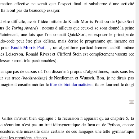
tion effective ne serait que l’aspect final et subalterne d’une activité
 Ils n’ont pas dû beaucoup essayer.
 être difficile, avoir l’idée initiale de Knuth-Morris-Pratt ou de QuickSort
urs (le
Turing Award
) ; notons d’ailleurs que ceux-ci se sont donné la peine
 Maintenant, une fois que l’on connaît QuickSort, en exposer le principe de
seudo-code peut être plus délicat, mais écrire le programme qui incarne cet
e pour
Knuth-Morris-Pratt
, un algorithme particulièrement subtil, même
es Leiserson, Ronald Rivest et Clifford Stein est complètement vaseux (ce
lesses seront très pardonnables).
manque pas de cursus où l’on disserte à propos d’algorithmes, mais sans les
ur sur trace
(backtracking)
de Needleman et Wunsch. Bon, je ne dirais pas
’imaginent ensuite mériter le
titre de bioinformaticien
, ils se fourrent le doigt
Gilles m’avait bien expliqué : la récursion n’apparaît qu’au chapitre 5, la
a récursion n’est pas un trait idiosyncratique de Java ou de Python, encore
cédure, elle nécessite dans certains de ces langages une telle gymnastique
dant les premières séances.