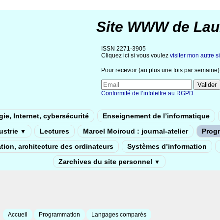
Site WWW de Lau
ISSN 2271-3905
Cliquez ici si vous voulez
visiter mon autre si
Pour recevoir (au plus une fois par semaine) 
Conformité de l’infolettre au RGPD
ie, Internet, cybersécurité
Enseignement de l’informatique
dustrie
Lectures
Marcel Moiroud : journal-atelier
Prog
▼
tion, architecture des ordinateurs
Systèmes d’information
Zarchives du site personnel
▼
Accueil
Programmation
Langages comparés