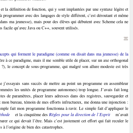
et la définition de fonction, qui y sont implantées par une syntaxe légère et
s à programmer avec des langages de style différent, c’est déroutant et même
0 dans ma jeunesse), mais pour des élèves qui débutent avec Scheme cela ne
 facile qu’avec Java ou C++, souvent utilisés.
ncepts qui forment le paradigme (comme on disait dans ma jeunesse) de la
re à ce paradigme, mais il me semble utile de placer, sur un axe orthogonal
ns ?), le concept de sous-programme, qui malgré son allure modeste est très
ue j’essayais sans succès de mettre au point un programme en assembleur
 nommées les unités de programme autonomes) trop longue. J’avais fait long
tes de paramètres, placer leurs adresses dans des registres, sauvegarder et
ait mon bureau, témoin de mes efforts infructueux, me donna une injonction :
imple fait mon programme fonctionna à ravir. Le simple fait d’appliquer le
éthode
et la cinquième des
Règles pour la direction de l’Esprit
m’avait
rer ce qui devait l’être. Mais c’est justement cet effort qui fait reculer le
à l’origine de bien des catastrophes.