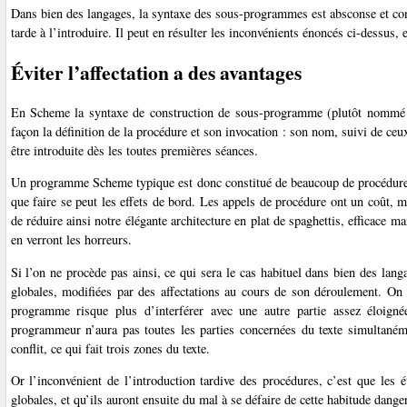
Dans bien des langages, la syntaxe des sous-programmes est absconse et con
tarde à l’introduire. Il peut en résulter les inconvénients énoncés ci-dessus, 
Éviter l’affectation a des avantages
En Scheme la syntaxe de construction de sous-programme (plutôt nomm
façon la définition de la procédure et son invocation : son nom, suivi de ce
être introduite dès les toutes premières séances.
Un programme Scheme typique est donc constitué de beaucoup de procédures tr
que faire se peut les effets de bord. Les appels de procédure ont un coût, 
de réduire ainsi notre élégante architecture en plat de spaghettis, efficace m
en verront les horreurs.
Si l’on ne procède pas ainsi, ce qui sera le cas habituel dans bien des la
globales, modifiées par des affectations au cours de son déroulement. On s
programme risque plus d’interférer avec une autre partie assez éloign
programmeur n’aura pas toutes les parties concernées du texte simultanémen
conflit, ce qui fait trois zones du texte.
Or l’inconvénient de l’introduction tardive des procédures, c’est que les
globales, et qu’ils auront ensuite du mal à se défaire de cette habitude dange