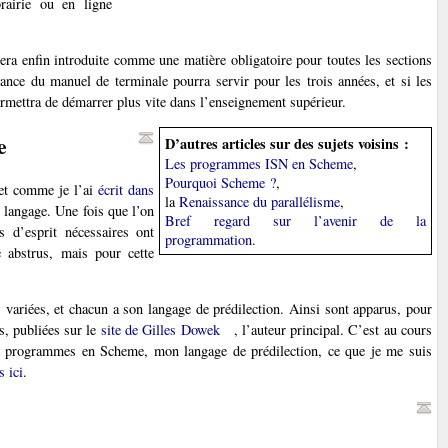
rairie ou en ligne
sera enfin introduite comme une matière obligatoire pour toutes les sections
tance du manuel de terminale pourra servir pour les trois années, et si les
permettra de démarrer plus vite dans l’enseignement supérieur.
e
D’autres articles sur des sujets voisins :
Les programmes ISN en Scheme
,
Pourquoi Scheme ?
,
 et comme je l’ai
écrit dans
la
Renaissance du parallélisme
,
 langage. Une fois que l’on
Bref regard sur l’avenir de la
 d’esprit nécessaires ont
programmation
.
 abstrus, mais pour cette
.
 variées, et chacun a son langage de prédilection. Ainsi sont apparus, pour
s, publiées sur le
site de Gilles Dowek
, l’auteur principal. C’est au cours
ces programmes en Scheme, mon langage de prédilection, ce que je me suis
 ici
.