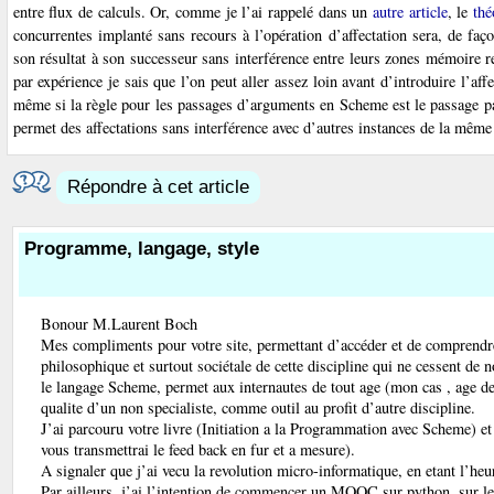
entre flux de calculs. Or, comme je l’ai rappelé dans un
autre article
, le
th
concurrentes implanté sans recours à l’opération d’affectation sera, de faç
son résultat à son successeur sans interférence entre leurs zones mémoire r
par expérience je sais que l’on peut aller assez loin avant d’introduire l’af
même si la règle pour les passages d’arguments en Scheme est le passage par 
permet des affectations sans interférence avec d’autres instances de la même
Répondre à cet article
Programme, langage, style
Bonour M.Laurent Boch
Mes compliments pour votre site, permettant d’accéder et de comprendre
philosophique et surtout sociétale de cette discipline qui ne cessent de 
le langage Scheme, permet aux internautes de tout age (mon cas , age de
qualite d’un non specialiste, comme outil au profit d’autre discipline.
J’ai parcouru votre livre (Initiation a la Programmation avec Scheme) e
vous transmettrai le feed back en fur et a mesure).
A signaler que j’ai vecu la revolution micro-informatique, en etant l’h
Par ailleurs, j’ai l’intention de commencer un MOOC sur python, sur l