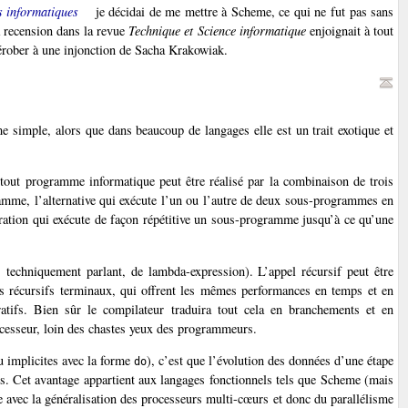
s informatiques
je décidai de me mettre à Scheme, ce qui ne fut pas sans
a recension dans la revue
Technique et Science informatique
enjoignait à tout
 dérober à une injonction de Sacha Krakowiak.
e simple, alors que dans beaucoup de langages elle est un trait exotique et
tout programme informatique peut être réalisé par la combinaison de trois
mme, l’alternative qui exécute l’un ou l’autre de deux sous-programmes en
tération qui exécute de façon répétitive un sous-programme jusqu’à ce qu’une
, techniquement parlant, de lambda-expression). L’appel récursif peut être
els récursifs terminaux, qui offrent les mêmes performances en temps et en
tifs. Bien sûr le compilateur traduira tout cela en branchements et en
rocesseur, loin des chastes yeux des programmeurs.
ou implicites avec la forme
), c’est que l’évolution des données d’une étape
do
nts. Cet avantage appartient aux langages fonctionnels tels que Scheme (mais
ve avec la généralisation des processeurs multi-cœurs et donc du parallélisme