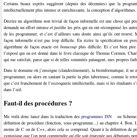
Certains beaux esprits suggèrent (depuis des décennies) que la programma
intellectuellement plus intense et enrichissante, la conception d’algorithmes.
Décrire un algorithme non trivial de façon informelle est une chose qui peut
demande un effort intense et justifie les prix qui en ont récompensé les aute
de les programmer, et c’est d’ailleurs sans doute ainsi qu’ils ont trouvé.
façon informelle n’est pas trop difficile. En écrire la spécification en p
algorithme de façon exacte est
beaucoup
plus difficile. Et c’est bien pir
l’exposé qui en est donné dans le livre classique de Thomas Cormen, Charl
qui me satisfait, parce que si de telles sommités pataugent, mes propres faib
Dans le domaine où j’enseigne (clandestinement), la bioinformatique, il ne 
programmer, ou alors en sautant la partie la plus laborieuse, comme le reto
que c’est franchement de l’escroquerie intellectuelle, mais si les étudiants s
dans l’œil.
Faut-il des procédures ?
Me voilà donc lancé dans la traduction des
programmes ISN
en Scheme. 
définition de procédure (fonction, sous-programme...) au chapitre 4. Bon. L
moins de C ou de C++, alors cela se comprend. Quant à la définition de pro
syntaxique que l’on peut comprendre qu’elle soit épargnée aux débutants pen