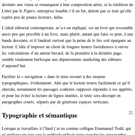
destinés aux vieux se remarquent à leur composition aérée, et la réédition du
Littré par le
Figaro
, entreprise louable s’il en fut, dénote par ce trait qu’elle
espère peu de jeunes lecteurs, hélas.
L’idéal éditorial contemporain, m’a-t-on expliqué, est un livre qui ressemble
aussi peu que possible à un livre, mais plutôt, autant que faire se peut, à une
bande dessinée, et il faudrait surtout que la peine de le lire soit épargnée au
lecteur. L’idée d’imposer au client de longues heures fastidieuses à suivre
les vaticinations d’un auteur bavard, de la première à la dernière page,
semble totalement burlesque aux départements marketing des éditeurs
d’aujourd’hui.
Faciliter la « navigation » dans le texte recourt à des moyens
typographiques, évidemment. Afin que le lecteur trouve facilement ce qu’il
cherche, notamment les passages scabreux supposés répondre à ses appétits,
et pour lui éviter la lecture de lignes inutiles, le texte sera découpé en
paragraphes courts, séparés par de généreux espaces verticaux.
Typographie et sémantique
Lorsque je travaillais à l’Ined j’ai eu comme collègue Emmanuel Todd, qui
m’expliqua un jour que la méthode utilisée pour signaler les paragraphes