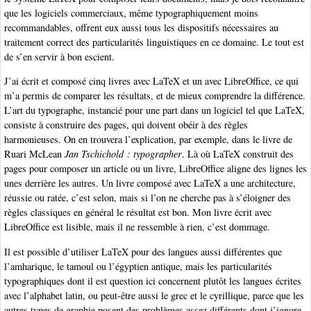
que les logiciels commerciaux, même typographiquement moins
recommandables, offrent eux aussi tous les dispositifs nécessaires au
traitement correct des particularités linguistiques en ce domaine. Le tout est
de s’en servir à bon escient.
J’ai écrit et composé cinq livres avec LaTeX et un avec LibreOffice, ce qui
m’a permis de comparer les résultats, et de mieux comprendre la différence.
L’art du typographe, instancié pour une part dans un logiciel tel que LaTeX,
consiste à construire des pages, qui doivent obéir à des règles
harmonieuses. On en trouvera l’explication, par exemple, dans le livre de
Ruari McLean
Jan Tschichold : typographer
. Là où LaTeX construit des
pages pour composer un article ou un livre, LibreOffice aligne des lignes les
unes derrière les autres. Un livre composé avec LaTeX a une architecture,
réussie ou ratée, c’est selon, mais si l’on ne cherche pas à s’éloigner des
règles classiques en général le résultat est bon. Mon livre écrit avec
LibreOffice est lisible, mais il ne ressemble à rien, c’est dommage.
Il est possible d’utiliser LaTeX pour des langues aussi différentes que
l’amharique, le tamoul ou l’égyptien antique, mais les particularités
typographiques dont il est question ici concernent plutôt les langues écrites
avec l’alphabet latin, ou peut-être aussi le grec et le cyrillique, parce que les
autres types de graphie posent des problèmes assez différents dont j’ignore