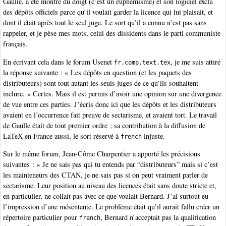
Gaulle, a été montré du doigt (c’est un euphémisme) et son logiciel exclu
des dépôts officiels parce qu’il voulait garder la licence qui lui plaisait, et
dont il était après tout le seul juge. Le sort qu’il a connu n’est pas sans
rappeler, et je pèse mes mots, celui des dissidents dans le parti communiste
français.
En écrivant cela dans le forum Usenet
, je me suis attiré
fr.comp.text.tex
la réponse suivante : « Les dépôts en question (et les paquets des
distributeurs) sont tout autant les seuls juges de ce qu’ils souhaitent
inclure. » Certes. Mais il est permis d’avoir une opinion sur une divergence
de vue entre ces parties. J’écris donc ici que les dépôts et les distributeurs
avaient en l’occurrence fait preuve de sectarisme, et avaient tort. Le travail
de Gaulle était de tout premier ordre ; sa contribution à la diffusion de
LaTeX en France aussi, le sort réservé à
injuste.
french
Sur le même forum, Jean-Côme Charpentier a apporté les précisions
suivantes : « Je ne sais pas qui tu entends par “distributeurs” mais si c’est
les mainteneurs des CTAN, je ne sais pas si on peut vraiment parler de
sectarisme. Leur position au niveau des licences était sans doute stricte et,
en particulier, ne collait pas avec ce que voulait Bernard. J’ai surtout eu
l’impression d’une mésentente. Le problème était qu’il aurait fallu créer un
répertoire particulier pour
, Bernard n’acceptait pas la qualification
french