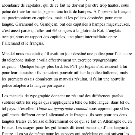
abondance de capitales, qui de ce fait ne doivent pas être trop hautes, sous
peine de transformer la page en une forêt de hampes. À l’inverse le français
est parcimonieux en capitales, mais si les polices dessinées pour cette
langue, Garamond ou Grandjean, ont des capitales à hampes majestueuses,
c’est aussi parce qu’elles ont été conçues à la gloire du Roi. L’anglais
occupe, sous ce rapport des capitales, une place intermédiaire entre
l’allemand et le français.
Mandel nous racontait qu’il avait un jour dessiné une police pour l’annuaire
du téléphone italien : voilà effectivement un exercice typographique
exigeant ! Quelque temps plus tard, les PTT portugais s’adressaient à lui
pour leur annuaire : ils pensaient pouvoir utiliser la police italienne, mais
les premiers essais donnèrent un mauvais résultat, il fallut une nouvelle
police adaptée à la langue portugaise.
Les manuels de typographie donnent un résumé des différences parfois
subtiles entre les règles qui s’appliquent à telle ou telle langue, dans tel ou
tel pays. L’excellent
Guide du typographe romand
nous apprend que si les
guillemets diffèrent entre l’allemand et le français, ils sont pour ces deux
langues traités en Suisse différemment de ce qui se fait en Allemagne ou en
France. Les usages pour les guillemets diffèrent beaucoup d’une langue à
l’autre, il en va de même pour les espaces qui précèdent ou qui suivent les