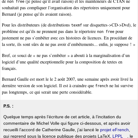
de
(je pense qu’il avait raison) et les mainteneurs de CTAN ne
non free
souhaitait pas compliquer l’organisation des répertoires uniquement pour
Bernard (je pense qu’ils avaient raison).
Pour les distributeurs (de distributions
sur disquettes->CD->Dvd), le
texmf
problème est qu’ils ne prennent pas dans le répertoire
pour
non free
justement ne pas s’embêter avec ces histoires de licences. En procédant de
la sorte, ils sont sûrs de ne pas avoir d’embêtements... enfin, je suppose ! »
Bref, ce souci de « ne pas s’embêter » a abouti à la marginalisation d’un
logiciel d’une qualité exceptionnelle pour la composition de textes en
français.
Bernard Gaulle est mort le le 2 août 2007, une semaine après avoir livré la
dernière version de son logiciel. Il est à craindre que
ne lui survive
french
pas longtemps, ce qui serait une perte considérable.
P.S. :
Quelque temps après l’écriture de cet article, à l’incitation du
commentaire de Michel Volle qui figure ci-dessous, et après avoir
recueilli l’accord de Catherine Gaulle, j’ai lancé le
projet eFrench
,
qui reprend sous la licence publique des projets LaTeX,
LPPL
, le