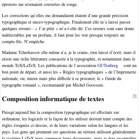
épreuves me revenaient couvertes de rouge.
Les corrections qu’elles me demandaient étaient d’une grande précision
typographique et micro-typographique. Finalement elle m’a laissé passer
quelques erreurs : « J’ai pitié » m’a-t-elle dit. Ces erreurs sont sans doute
indétectables par un profane, il faut pour les voir presque toujours un
compte-fils. N’empêche.
Madame Tcherkassov elle-même n’a, je le crains, rien laissé d’écrit, mais il
existe une riche littérature consacrée à la typographie, et notamment dans le
monde TeX/LaTeX. Les publications de l’association
GUTenberg
sont un
bon point de départ, et aussi les « Règles typographiques » de l’Imprimerie
nationale, ou, mieux mais plus difficile à se procurer, le « Guide du
typographe romand », recommandé par Michel Goossens.
Composition informatique de textes
Puisqu’aujourd’hui la composition typographique est effectuée sur
ordinateur, les logiciels et la façon de les utiliser doivent tenir compte des
règles évoquées ci-dessus, et de leurs variations selon les langues et les
pays. Les gens qui prennent ces questions au sérieux utilisent généralement
le système LaTeX pour composer leurs documents, mais je dois reconnaître