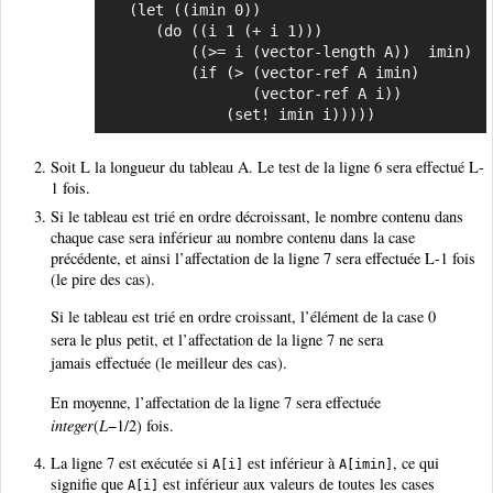
   (let ((imin 0))

      (do ((i 1 (+ i 1)))

          ((>= i (vector-length A))  imin)

          (if (> (vector-ref A imin)

                 (vector-ref A i))

              (set! imin i)))))
Soit L la longueur du tableau A. Le test de la ligne 6 sera effectué L-
1 fois.
Si le tableau est trié en ordre décroissant, le nombre contenu dans
chaque case sera inférieur au nombre contenu dans la case
précédente, et ainsi l’affectation de la ligne 7 sera effectuée L-1 fois
(le pire des cas).
Si le tableau est trié en ordre croissant, l’élément de la case 0
sera le plus petit, et l’affectation de la ligne 7 ne sera
jamais effectuée (le meilleur des cas).
En moyenne, l’affectation de la ligne 7 sera effectuée
integer
(
L
−1/2) fois.
La ligne 7 est exécutée si
est inférieur à
, ce qui
A[i]
A[imin]
signifie que
est inférieur aux valeurs de toutes les cases
A[i]