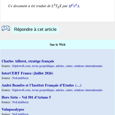
A
E
E
Ce document a été traduit de L
T
X par
H
V
A
E
Répondre à cet article
Sur le Web
Charles Ailleret, stratège français
Source :
Diploweb.com, revue geopolitique, articles, cartes, relations internationales
InterCERT France (Juillet 2026)
Source :
NoLimitSecu
André Beaufre et l’Institut Français d’Etudes (…)
Source :
Diploweb.com, revue geopolitique, articles, cartes, relations internationales
Hors Série – Vol 501 d’Ariane 5
Source :
NoLimitSecu
Vulnpocalypse
Source :
NoLimitSecu