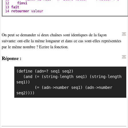
12    
finsi
13 
fait
14 
retourner
valeur
On peut se demander si deux chaînes sont identiques de la façon
suivante: ont-elle la même longueur et dans ce cas sont-elles représentées
par le même nombre ? Ecrire la fonction.
Réponse :
(define (adn=? seq1 seq2)

   (and (= (string-length seq1) (string-length 
seq1))

        (= (adn->number seq1) (adn->number 
seq2))))