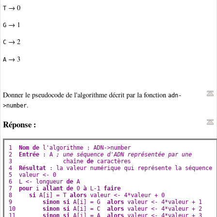
→ 0
T
→ 1
G
→ 2
C
→ 3
A
Donner le pseudocode de l'algorithme décrit par la fonction
adn-
.
>number
Réponse :
1  
Nom
de
l
'
algorithme
 : 
ADN
->
number
2  
Entrée
 : 
A
; une séquence d'ADN représentée par une 
3               
chaîne
de
caractères
4  
Résultat
 : 
la
valeur
numérique
qui
représente
la
séquence
5  
valeur
 <- 0
6  
L
 <- 
longueur
de
A
7  
pour
i
allant
de
 0 
à
L
-1 
faire
8     
si
A
[
i
] = 
T
alors
valeur
 <- 
4*valeur
 + 0
9         
sinon
si
A
[
i
] = 
G
alors
valeur
 <- 
4*valeur
 + 1
10        
sinon
si
A
[
i
] = 
C
alors
valeur
 <- 
4*valeur
 + 2
11        
sinon
si
A
[
i
] = 
A
alors
valeur
 <- 
4*valeur
 + 3