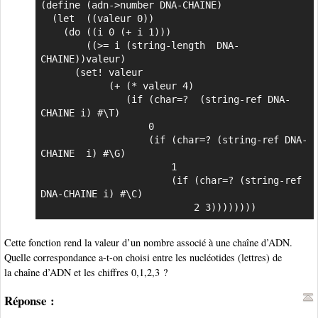
(define (adn->number DNA-CHAINE)

  (let  ((valeur 0))

    (do ((i 0 (+ i 1)))

        ((>= i (string-length  DNA-
CHAINE))valeur)

      (set! valeur

            (+ (* valeur 4)

               (if (char=?  (string-ref DNA-
CHAINE i) #\T)

                   0

                   (if (char=? (string-ref DNA-
CHAINE  i) #\G)

                       1

                       (if (char=? (string-ref 
DNA-CHAINE i) #\C)

                           2 3))))))))
Cette fonction rend la valeur d’un nombre associé à une chaîne d’ADN.
Quelle correspondance a-t-on choisi entre les nucléotides (lettres) de
la chaîne d’ADN et les chiffres 0,1,2,3 ?
Réponse :