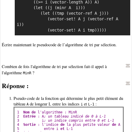
       ((>= i (vector-length A)) A)

       (let ((j (minr A  i)))

          (let ((tmp (vector-ref A j)))

             (vector-set! A j (vector-ref A  
i))

             (vector-set! A i tmp)))))
Écrire maintenant le pseudocode de l’algorithme de tri par sélection.
Combien de fois l'algorithme de tri par sélection fait-il appel à
l'algorithme
?
MinR
Réponse :
Pseudo-code de la fonction qui détermine le plus petit élément du
tableau
de longeur L entre les indices
et
:
A
i
L-1
1  
Nom
de
l
'
algorithme
 : 
MinR
2  
Entrée
 : 
A
; un tableau indicé de 0 à L-1
3           
i
; un indice compris entre 0 et L-1
4  
Sortie
 : 
l
'
indice
de
la
plus
petite
valeur
de
A
5            
entre
 i 
et
L
-1