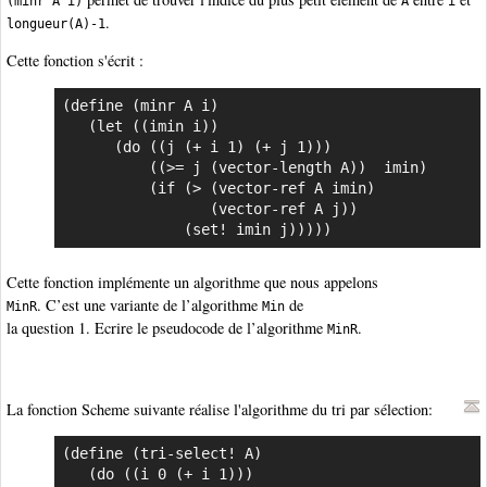
(minr A i)
A
i
.
longueur(A)-1
Cette fonction s'écrit :
(define (minr A i)

   (let ((imin i))

      (do ((j (+ i 1) (+ j 1)))

          ((>= j (vector-length A))  imin)

          (if (> (vector-ref A imin)

                 (vector-ref A j))

              (set! imin j)))))
Cette fonction implémente un algorithme que nous appelons
. C’est une variante de l’algorithme
de
MinR
Min
la question 1. Ecrire le pseudocode de l’algorithme
.
MinR
La fonction Scheme suivante réalise l'algorithme du tri par sélection:
(define (tri-select! A)

   (do ((i 0 (+ i 1)))
