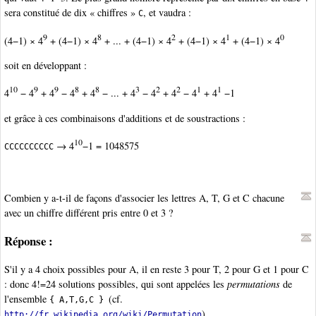
sera constitué de dix « chiffres »
, et vaudra :
C
9
8
2
1
0
(4−1) × 4
+ (4−1) × 4
+ ... + (4−1) × 4
+ (4−1) × 4
+ (4−1) × 4
soit en développant :
10
9
9
8
8
3
2
2
1
1
4
− 4
+ 4
− 4
+ 4
− ... + 4
− 4
+ 4
− 4
+ 4
−1
et grâce à ces combinaisons d'additions et de soustractions :
10
→ 4
−1 = 1048575
CCCCCCCCCC
Combien y a-t-il de façons d'associer les lettres A, T, G et C chacune
avec un chiffre différent pris entre 0 et 3 ?
Réponse :
S'il y a 4 choix possibles pour A, il en reste 3 pour T, 2 pour G et 1 pour C
: donc 4!=24 solutions possibles, qui sont appelées les
permutations
de
l'ensemble
(cf.
{ A,T,G,C }
).
http://fr.wikipedia.org/wiki/Permutation