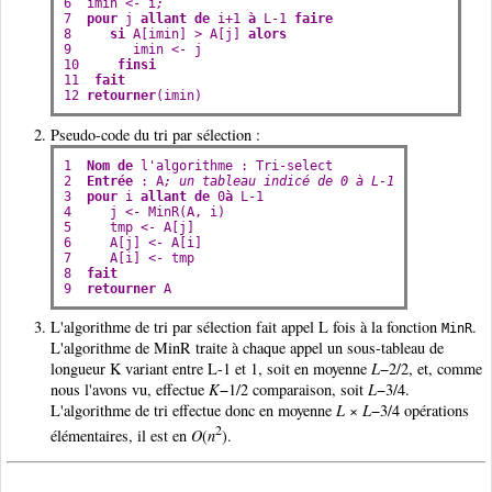
6  
imin
 <- 
i
;
7  
pour
j
allant
de
i
+1 
à
L
-1 
faire
8     
si
A
[
imin
] > 
A
[
j
] 
alors
9        
imin
 <- 
j
10     
finsi
11  
fait
12 
retourner
(
imin
)
Pseudo-code du tri par sélection :
1  
Nom
de
l
'
algorithme
 : 
Tri
-
select
2  
Entrée
 : 
A
; un tableau indicé de 0 à L-1
3  
pour
i
allant
de
 0
à
L
-1
4     
j
 <- 
MinR
(
A
, 
i
)
5     
tmp
 <- 
A
[
j
]
6     
A
[
j
] <- 
A
[
i
]
7     
A
[
i
] <- 
tmp
8  
fait
9  
retourner
A
L'algorithme de tri par sélection fait appel L fois à la fonction
.
MinR
L'algorithme de MinR traite à chaque appel un sous-tableau de
longueur K variant entre L-1 et 1, soit en moyenne
L
−2/2, et, comme
nous l'avons vu, effectue
K
−1/2 comparaison, soit
L
−3/4.
L'algorithme de tri effectue donc en moyenne
L
×
L
−3/4 opérations
2
élémentaires, il est en
O
(
n
).