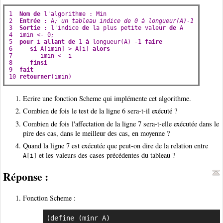
1  
Nom
de
l
'
algorithme
 : 
Min
2  
Entrée
 : 
A
; un tableau indice de 0 à longueur(A)-1
3  
Sortie
 : 
l
'
indice
de
la
plus
petite
valeur
de
A
4  
imin
 <- 0
;
5  
pour
i
allant
de
 1 
à
longueur
(
A
) -1 
faire
6     
si
A
[
imin
] > 
A
[
i
] 
alors
7        
imin
 <- 
i
8     
finsi
9  
fait
10 
retourner
(
imin
)
Ecrire une fonction Scheme qui implémente cet algorithme.
Combien de fois le test de la ligne 6 sera-t-il exécuté ?
Combien de fois l'affectation de la ligne 7 sera-t-elle exécutée dans le
pire des cas, dans le meilleur des cas, en moyenne ?
Quand la ligne 7 est exécutée que peut-on dire de la relation entre
et les valeurs des cases précédentes du tableau ?
A[i]
Réponse :
Fonction Scheme :
(define (minr A)
