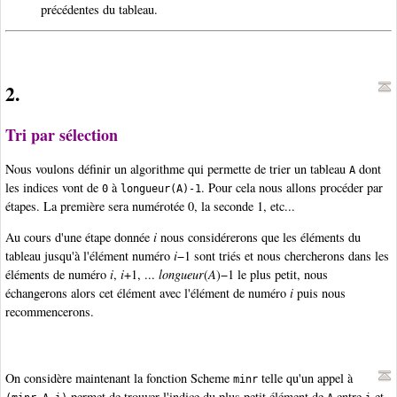
précédentes du tableau.
2.
Tri par sélection
Nous voulons définir un algorithme qui permette de trier un tableau
dont
A
les indices vont de
à
. Pour cela nous allons procéder par
0
longueur(A)-1
étapes. La première sera numérotée 0, la seconde 1, etc...
Au cours d'une étape donnée
i
nous considérerons que les éléments du
tableau jusqu'à l'élément numéro
i
−1 sont triés et nous chercherons dans les
éléments de numéro
i
,
i
+1, ...
longueur
(
A
)−1 le plus petit, nous
échangerons alors cet élément avec l'élément de numéro
i
puis nous
recommencerons.
On considère maintenant la fonction Scheme
telle qu'un appel à
minr
permet de trouver l'indice du plus petit élément de
entre
et