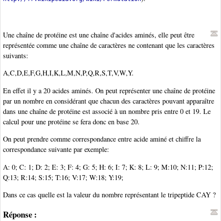
Une chaîne de protéine est une chaîne d'acides aminés, elle peut être
représentée comme une chaîne de caractères ne contenant que les caractères
suivants:
A,C,D,E,F,G,H,I,K,L,M,N,P,Q,R,S,T,V,W,Y.
En effet il y a 20 acides aminés. On peut représenter une chaîne de protéine
par un nombre en considérant que chacun des caractères pouvant apparaître
dans une chaîne de protéine est associé à un nombre pris entre 0 et 19. Le
calcul pour une protéine se fera donc en base 20.
On peut prendre comme correspondance entre acide aminé et chiffre la
correspondance suivante par exemple:
A: 0; C: 1; D: 2; E: 3; F: 4; G: 5; H: 6; I: 7; K: 8; L: 9; M:10; N:11; P:12;
Q:13; R:14; S:15; T:16; V:17; W:18; Y:19;
Dans ce cas quelle est la valeur du nombre représentant le tripeptide CAY ?
Réponse :