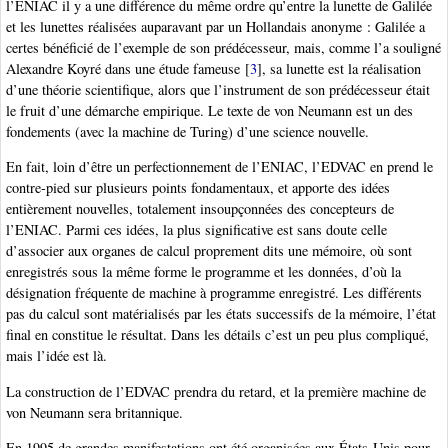
l’ENIAC il y a une différence du même ordre qu’entre la lunette de Galilée
et les lunettes réalisées auparavant par un Hollandais anonyme : Galilée a
certes bénéficié de l’exemple de son prédécesseur, mais, comme l’a souligné
Alexandre Koyré dans une étude fameuse
[
3
]
, sa lunette est la réalisation
d’une théorie scientifique, alors que l’instrument de son prédécesseur était
le fruit d’une démarche empirique. Le texte de von Neumann est un des
fondements (avec la machine de Turing) d’une science nouvelle.
En fait, loin d’être un perfectionnement de l’ENIAC, l’EDVAC en prend le
contre-pied sur plusieurs points fondamentaux, et apporte des idées
entièrement nouvelles, totalement insoupçonnées des concepteurs de
l’ENIAC. Parmi ces idées, la plus significative est sans doute celle
d’associer aux organes de calcul proprement dits une mémoire, où sont
enregistrés sous la même forme le programme et les données, d’où la
désignation fréquente de machine à programme enregistré. Les différents
pas du calcul sont matérialisés par les états successifs de la mémoire, l’état
final en constitue le résultat. Dans les détails c’est un peu plus compliqué,
mais l’idée est là.
La construction de l’EDVAC prendra du retard, et la première machine de
von Neumann sera britannique.
En 1995 de grandes manifestations ont été organisées aux États-Unis pour