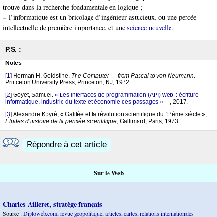
trouve dans la recherche fondamentale en logique ;
–
l’informatique est un bricolage d’ingénieur astucieux, ou une percée
intellectuelle de première importance, et une
science nouvelle
.
P.S. :
Notes
[
1
]
Herman H. Goldstine.
The Computer — from Pascal to von Neumann
.
Princeton University Press, Princeton, NJ, 1972.
[
2
]
Goyet, Samuel.
« Les interfaces de programmation (API) web : écriture
informatique, industrie du texte et économie des passages »
, 2017.
[
3
]
Alexandre Koyré, « Galilée et la révolution scientifique du 17ème siècle »,
Études d’histoire de la pensée scientifique
, Gallimard, Paris, 1973.
Répondre à cet article
Sur le Web
Charles Ailleret, stratège français
Source :
Diploweb.com, revue geopolitique, articles, cartes, relations internationales