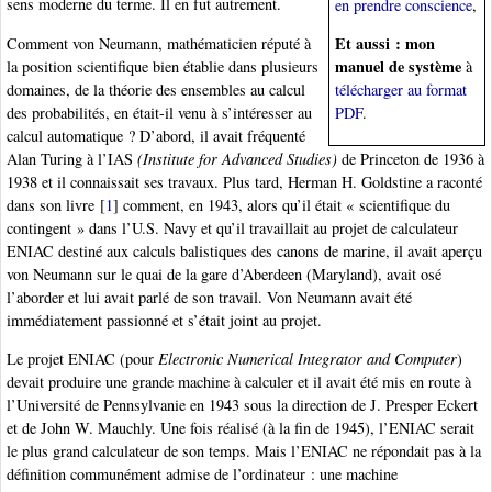
sens moderne du terme. Il en fut autrement.
en prendre conscience
,
Et aussi : mon
Comment von Neumann, mathématicien réputé à
manuel de système
la position scientifique bien établie dans plusieurs
à
domaines, de la théorie des ensembles au calcul
télécharger au format
des probabilités, en était-il venu à s’intéresser au
PDF
.
calcul automatique ? D’abord, il avait fréquenté
Alan Turing à l’IAS
(Institute for Advanced Studies)
de Princeton de 1936 à
1938 et il connaissait ses travaux. Plus tard, Herman H. Goldstine a raconté
dans son livre
[
1
]
comment, en 1943, alors qu’il était « scientifique du
contingent » dans l’U.S. Navy et qu’il travaillait au projet de calculateur
ENIAC destiné aux calculs balistiques des canons de marine, il avait aperçu
von Neumann sur le quai de la gare d’Aberdeen (Maryland), avait osé
l’aborder et lui avait parlé de son travail. Von Neumann avait été
immédiatement passionné et s’était joint au projet.
Le projet ENIAC (pour
Electronic Numerical Integrator and Computer
)
devait produire une grande machine à calculer et il avait été mis en route à
l’Université de Pennsylvanie en 1943 sous la direction de J. Presper Eckert
et de John W. Mauchly. Une fois réalisé (à la fin de 1945), l’ENIAC serait
le plus grand calculateur de son temps. Mais l’ENIAC ne répondait pas à la
définition communément admise de l’ordinateur : une machine