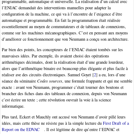
programmable, automatique et universelle. La réalisation d’un calcul avec
l’ENIAC demandait des interventions manuelles pour adapter la
configuration de la machine, ce qui va à l’encontre de l’exigence d’être
automatique et programmable. En fait la programmation était réalisée
essentiellement au moyen de commutateurs et de tableaux de connexions,
comme sur les machines mécanographiques. C’est en pensant aux moyens
d’améliorer ce fonctionnement que von Neumann a conçu son architecture.
Par bien des points, les concepteurs de l’ENIAC étaient tombés sur les
mauvaises idées. Par exemple, ils avaient choisi des opérations
arithmétiques décimales, dont la réalisation était d’une grande lourdeur,
alors que l’arithmétique binaire est beaucoup plus élégante et plus facile à
réaliser ave des circuits électroniques. Samuel Goyet
[
2
]
a eu, lors d’une
séance du séminaire
Codes sources
, une formule frappante et qui me semble
exacte : avant von Neumann, programmer c’était tourner des boutons et
brancher des fiches dans des tableaux de connexion, depuis von Neumann
c’est écrire un texte ; cette révolution ouvrait la voie à la science
informatique.
Plus tard, Eckert et Mauchly ont accusé von Neumann d’avoir pillé leurs
idées, mais cette thèse ne résiste pas à la simple lecture du
First Draft of a
Report on the EDVAC
. Il est légitime de dire qu’entre l’EDVAC et