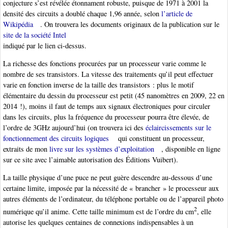
conjecture s’est révélée étonnament robuste, puisque de 1971 à 2001 la
densité des circuits a doublé chaque 1,96 année, selon
l’article de
Wikipédia
. On trouvera les documents originaux de la publication sur le
site de la société Intel
indiqué par le lien ci-dessus.
La richesse des fonctions procurées par un processeur varie comme le
nombre de ses transistors. La vitesse des traitements qu’il peut effectuer
varie en fonction inverse de la taille des transistors : plus le motif
élémentaire du dessin du processeur est petit (45 nanomètres en 2009, 22 en
2014 !), moins il faut de temps aux signaux électroniques pour circuler
dans les circuits, plus la fréquence du processeur pourra être élevée, de
l’ordre de 3GHz aujourd’hui (on trouvera ici des
éclaircissements sur le
fonctionnement des circuits logiques
qui constituent un processeur,
extraits de mon
livre sur les systèmes d’exploitation
, disponible en ligne
sur ce site avec l’aimable autorisation des Éditions Vuibert).
La taille physique d’une puce ne peut guère descendre au-dessous d’une
certaine limite, imposée par la nécessité de « brancher » le processeur aux
autres éléments de l’ordinateur, du téléphone portable ou de l’appareil photo
2
numérique qu’il anime. Cette taille minimum est de l’ordre du cm
, elle
autorise les quelques centaines de connexions indispensables à un