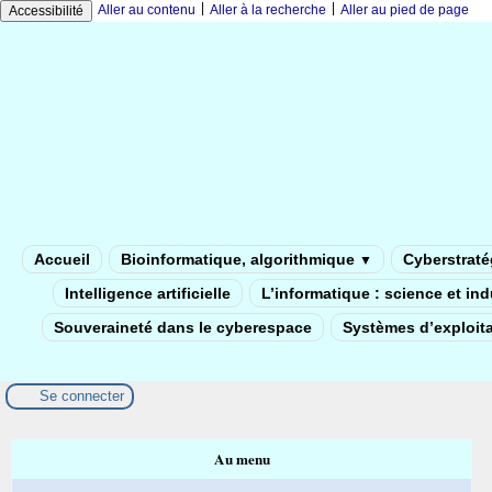
|
|
Aller au contenu
Aller à la recherche
Aller au pied de page
Accessibilité
Accueil
Bioinformatique, algorithmique
Cyberstratég
▼
Intelligence artificielle
L’informatique : science et in
Souveraineté dans le cyberespace
Systèmes d’exploita
Se connecter
Au menu