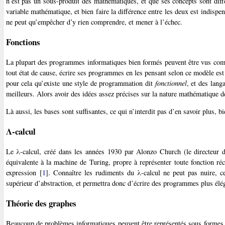
n’est pas un sous-produit des mathématiques, et que ses concepts sont diffé
variable mathématique, et bien faire la différence entre les deux est indis
ne peut qu’empêcher d’y rien comprendre, et mener à l’échec.
Fonctions
La plupart des programmes informatiques bien formés peuvent être vus com
tout état de cause, écrire ses programmes en les pensant selon ce modèle es
pour cela qu’existe une style de programmation dit
fonctionnel
, et des lan
meilleurs. Alors avoir des idées assez précises sur la nature mathématique d
Là aussi, les bases sont suffisantes, ce qui n’interdit pas d’en savoir plus, bi
Λ-calcul
Le λ-calcul, créé dans les années 1930 par Alonzo Church (le directeur d
équivalente à la machine de Turing, propre à représenter toute fonction ré
expression
[
1
]
. Connaître les rudiments du λ-calcul ne peut pas nuire, 
supérieur d’abstraction, et permettra donc d’écrire des programmes plus élég
Théorie des graphes
Beaucoup de problèmes informatiques peuvent être représentés sous formes d