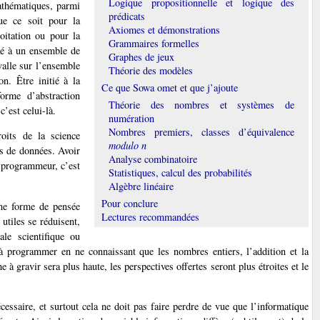
Logique propositionnelle et logique des
athématiques, parmi
prédicats
Que ce soit pour la
Axiomes et démonstrations
oitation ou pour la
Grammaires formelles
qué à un ensemble de
Graphes de jeux
valle sur l’ensemble
Théorie des modèles
on. Être initié à la
Ce que Sowa omet et que j’ajoute
orme d’abstraction
Théorie des nombres et systèmes de
c’est celui-là.
numération
Nombres premiers, classes d’équivalence
oits de la science
modulo n
es de données. Avoir
Analyse combinatoire
u programmeur, c’est
Statistiques, calcul des probabilités
Algèbre linéaire
Pour conclure
une forme de pensée
Lectures recommandées
utiles se réduisent,
le scientifique ou
à programmer en ne connaissant que les nombres entiers, l’addition et la
 à gravir sera plus haute, les perspectives offertes seront plus étroites et le
essaire, et surtout cela ne doit pas faire perdre de vue que l’informatique