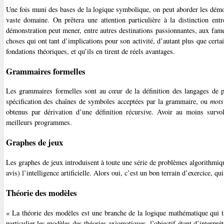
Une fois muni des bases de la logique symbolique, on peut aborder les dém
vaste domaine. On prêtera une attention particulière à la distinction entr
démonstration peut mener, entre autres destinations passionnantes, aux fame
choses qui ont tant d’implications pour son activité, d’autant plus que cer
fondations théoriques, et qu’ils en tirent de réels avantages.
Grammaires formelles
Les grammaires formelles sont au cœur de la définition des langages de p
spécification des chaînes de symboles acceptées par la grammaire, ou
mots
obtenus par dérivation d’une définition récursive. Avoir au moins survo
meilleurs programmes.
Graphes de jeux
Les graphes de jeux introduisent à toute une série de problèmes algorithm
avis) l’intelligence artificielle. Alors oui, c’est un bon terrain d’exercice, qu
Théorie des modèles
« La théorie des modèles est une branche de la logique mathématique qui trai
particulier les modèles des théories axiomatiques, l’objectif étant d’interpr