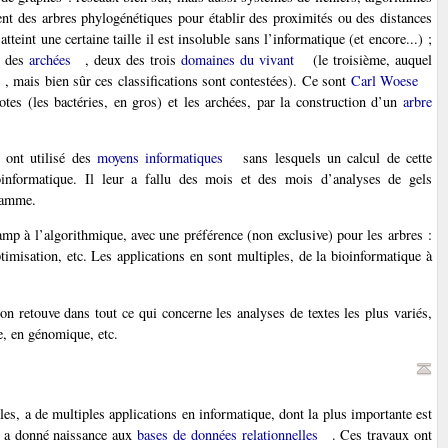
isent des arbres phylogénétiques pour établir des proximités ou des distances
teint une certaine taille il est insoluble sans l’informatique (et encore...) ;
des
archées
, deux des trois
domaines du vivant
(le troisième, auquel
, mais bien sûr ces classifications sont contestées). Ce sont
Carl Woese
otes (les bactéries, en gros) et les archées, par la construction d’un
arbre
 ont utilisé des
moyens informatiques
sans lesquels un calcul de cette
ioinformatique. Il leur a fallu des mois et des mois d’analyses de gels
gramme.
amp à l’algorithmique, avec une préférence (non exclusive) pour les arbres :
timisation, etc. Les applications en sont multiples, de la bioinformatique à
on retouve dans tout ce qui concerne les analyses de textes les plus variés,
e, en génomique, etc.
les, a de multiples applications en informatique, dont la plus importante est
 a donné naissance aux
bases de données relationnelles
. Ces travaux ont