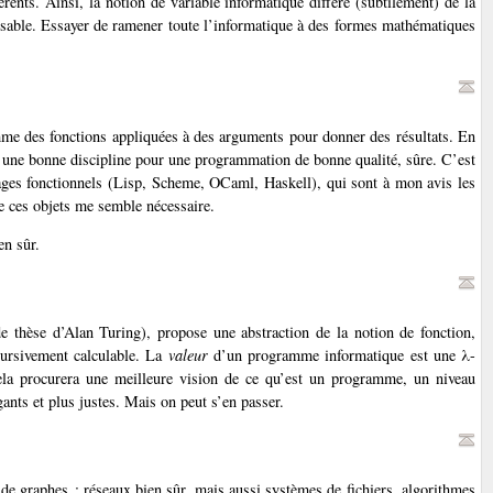
rents. Ainsi, la notion de variable informatique diffère (subtilement) de la
pensable. Essayer de ramener toute l’informatique à des formes mathématiques
me des fonctions appliquées à des arguments pour donner des résultats. En
t une bonne discipline pour une programmation de bonne qualité, sûre. C’est
gages fonctionnels (Lisp, Scheme, OCaml, Haskell), qui sont à mon avis les
e ces objets me semble nécessaire.
en sûr.
e thèse d’Alan Turing), propose une abstraction de la notion de fonction,
cursivement calculable. La
valeur
d’un programme informatique est une λ-
cela procurera une meilleure vision de ce qu’est un programme, un niveau
ants et plus justes. Mais on peut s’en passer.
e graphes : réseaux bien sûr, mais aussi systèmes de fichiers, algorithmes