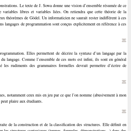
onstrations. Le texte de J. Sowa donne une vision d’ensemble résumée de ce
e variables libres et variables liées. On retiendra que cette théorie de la
ux théorèmes de Gödel. Un informaticien ne saurait rester indifférent à ces
tains langages de programmation sont conçus explicitement en référence à ces
rogrammation. Elles permettent de décrire la syntaxe d’un langage par la
du langage. Comme l’ensemble de ces mots est infini, ils sont en général
lé les rudiments des grammaires formelles devrait permettre d’écrire de
iques, notamment ceux mis en jeu par ce que l’on nomme (abusivement à mon
i peut plaire aux étudiants.
te de la construction et de la classification des structures. Elle définit en
éter les structures syntaxiques (termes, formules, démonstrations...) dans des