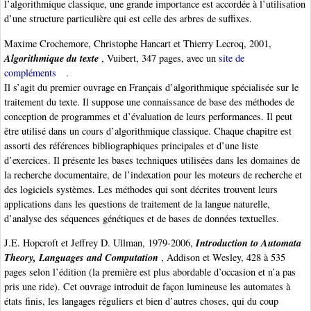
l’algorithmique classique, une grande importance est accordée à l’utilisation
d’une structure particulière qui est celle des arbres de suffixes.
Maxime Crochemore, Christophe Hancart et Thierry Lecroq, 2001,
Algorithmique du texte
, Vuibert, 347 pages, avec un
site de
compléments
.
Il s’agit du premier ouvrage en Français d’algorithmique spécialisée sur le
traitement du texte. Il suppose une connaissance de base des méthodes de
conception de programmes et d’évaluation de leurs performances. Il peut
être utilisé dans un cours d’algorithmique classique. Chaque chapitre est
assorti des références bibliographiques principales et d’une liste
d’exercices. Il présente les bases techniques utilisées dans les domaines de
la recherche documentaire, de l’indexation pour les moteurs de recherche et
des logiciels systèmes. Les méthodes qui sont décrites trouvent leurs
applications dans les questions de traitement de la langue naturelle,
d’analyse des séquences génétiques et de bases de données textuelles.
Introduction to Automata
J.E. Hopcroft et Jeffrey D. Ullman, 1979-2006,
Theory, Languages and Computation
, Addison et Wesley, 428 à 535
pages selon l’édition (la première est plus abordable d’occasion et n’a pas
pris une ride). Cet ouvrage introduit de façon lumineuse les automates à
états finis, les langages réguliers et bien d’autres choses, qui du coup