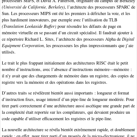
processeurs MIPS, et David A. Patterson, originaire du campus de Berkeley
(Université de Californie, Berkeley)
, l’architecte des processeurs SPARC de
Sun. Les processeurs MIPS ont été les premiers à défricher la voie, et les
plus hardiment innovateurs, par exemple avec l’utilisation du TLB
(Translation Lookaside Buffer)
pour résoudre les défauts de page en
mémoire virtuelle en se passant d’un circuit spécialisé. Il faudrait ajouter à
ce répertoire Richard L. Sites, l’architecte des processeurs Alpha de
Digital
Equipment Corporation
, les processeurs les plus impressionnants que j’aie
utilisés.
Le trait le plus frappant initialement des architectures RISC était le petit
nombre d’instructions, avec l’absence d’instructions mémoire—mémoire :
il n’y avait que des chargements de mémoire dans un registre, des copies de
registre vers la mémoire et des opérations dans les registres.
D’autres traits se révélèrent bientôt aussi importants : longueur et format
d’instruction fixes, usage intensif d’un pipe-line de longueur modérée. Pour
tirer parti correctement d’une architecture aussi ascétique une grande part de
la complexité était reportée sur les compilateurs, qui devaient produire un
code capable d’utiliser efficacement les registres et le pipe-line.
La nouvelle architecture se révéla bientôt extrêmement rapide, et doublement
rapide : en effet, pour tirer parti d’un progrès de la micro-électronique, il ne