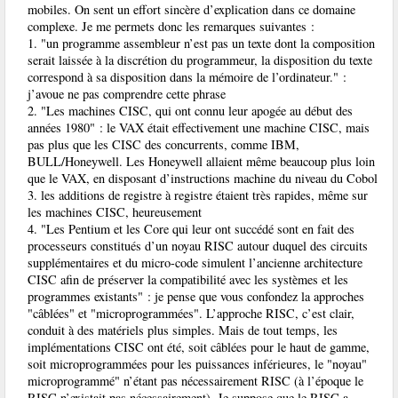
mobiles. On sent un effort sincère d’explication dans ce domaine
complexe. Je me permets donc les remarques suivantes :
1. "un programme assembleur n’est pas un texte dont la composition
serait laissée à la discrétion du programmeur, la disposition du texte
correspond à sa disposition dans la mémoire de l’ordinateur." :
j’avoue ne pas comprendre cette phrase
2. "Les machines CISC, qui ont connu leur apogée au début des
années 1980" : le VAX était effectivement une machine CISC, mais
pas plus que les CISC des concurrents, comme IBM,
BULL/Honeywell. Les Honeywell allaient même beaucoup plus loin
que le VAX, en disposant d’instructions machine du niveau du Cobol
3. les additions de registre à registre étaient très rapides, même sur
les machines CISC, heureusement
4. "Les Pentium et les Core qui leur ont succédé sont en fait des
processeurs constitués d’un noyau RISC autour duquel des circuits
supplémentaires et du micro-code simulent l’ancienne architecture
CISC afin de préserver la compatibilité avec les systèmes et les
programmes existants" : je pense que vous confondez la approches
"câblées" et "microprogrammées". L’approche RISC, c’est clair,
conduit à des matériels plus simples. Mais de tout temps, les
implémentations CISC ont été, soit câblées pour le haut de gamme,
soit microprogrammées pour les puissances inférieures, le "noyau"
microprogrammé" n’étant pas nécessairement RISC (à l’époque le
RISC n’existait pas nécessairement). Je suppose que le RISC a