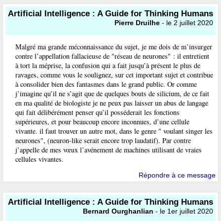
Artificial Intelligence : A Guide for Thinking Humans
Pierre Druilhe
- le 2 juillet 2020
Malgré ma grande méconnaissance du sujet, je me dois de m’insurger
contre l’appellation fallacieuse de "réseau de neurones" : il entretient
à tort la méprise, la confusion qui a fait jusqu’à présent le plus de
ravages, comme vous le soulignez, sur cet important sujet et contribue
à consolider bien des fantasmes dans le grand public. Or comme
j’imagine qu’il ne s’agit que de quelques bouts de silicium, de ce fait
en ma qualité de biologiste je ne peux pas laisser un abus de langage
qui fait délibérément penser qu’il posséderait les fonctions
supérieures, et pour beaucoup encore inconnues, d’une cellule
vivante. il faut trouver un autre mot, dans le genre " voulant singer les
neurones", (neuron-like serait encore trop laudatif). Par contre
j’appelle de mes vœux l’avénement de machines utilisant de vraies
cellules vivantes.
Répondre à ce message
Artificial Intelligence : A Guide for Thinking Humans
Bernard Ourghanlian
- le 1er juillet 2020