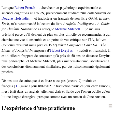
Lorsque
Robert French
, chercheur en psychologie expérimentale et
sciences cognitives au CNRS, précédemment étudiant puis collaborateur de
Douglas Hofstadter
et traducteur en français de son livre
Gödel, Escher,
Bach
, m’a recommandé la lecture du livre
Artificial Intelligence : A Guide
for Thinking Humans
de sa collègue
Melanie Mitchell
, je me suis
précipité parce qu’il devient de plus en plus difficile de recommander, à qui
cherche une vue d’ensemble et un point de vue critique sur l’IA, le livre
(toujours excellent mais paru en 1972)
What Computers Can’t Do : The
Limits of Artificial Intelligence
d’
Hubert Dreyfus
(traduit en français). Il
est d’ailleurs frappant de constater qu’à près de 50 ans de distance Dreyfus,
plus philosophe, et Melanie Mitchell, plus mathématicienne, aboutissent à
des conclusions étonnamment similaires, par des raisonnements également
proches.
Disons tout de suite que si ce livre n’est pas (encore ?) traduit en
français
[
1
]
(mise à jour 8/09/2021 : traduction parue ce jour chez Dunod),
il est écrit dans un anglais tellement clair et fluide que l’on en oublie qu’on
lit une langue étrangère, presque comme avec un roman de Jane Austen.
L’expérience d’une praticienne