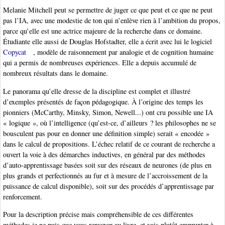
Melanie Mitchell peut se permettre de juger ce que peut et ce que ne peut
pas l’IA, avec une modestie de ton qui n’enlève rien à l’ambition du propos,
parce qu’elle est une actrice majeure de la recherche dans ce domaine.
Étudiante elle aussi de Douglas Hofstadter, elle a écrit avec lui le logiciel
Copycat
, modèle de raisonnement par analogie et de cognition humaine
qui a permis de nombreuses expériences. Elle a depuis accumulé de
nombreux résultats dans le domaine.
Le panorama qu’elle dresse de la discipline est complet et illustré
d’exemples présentés de façon pédagogique. À l’origine des temps les
pionniers (McCarthy, Minsky, Simon, Newell...) ont cru possible une IA
« logique », où l’intelligence (qu’est-ce, d’ailleurs ? les philosophes ne se
bousculent pas pour en donner une définition simple) serait « encodée »
dans le calcul de propositions. L’échec relatif de ce courant de recherche a
ouvert la voie à des démarches inductives, en général par des méthodes
d’auto-apprentissage basées soit sur des réseaux de neurones (de plus en
plus grands et perfectionnés au fur et à mesure de l’accroissement de la
puissance de calcul disponible), soit sur des procédés d’apprentissage par
renforcement.
Pour la description précise mais compréhensible de ces différentes
méthodes je ne puis que vous renvoyer au livre, et vais plutôt emprunter à