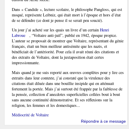
Dans « Candide », lecture scolaire, le philosophe Pangloss, qui est
moqué, représente Leibniz, qui était mort à l’époque et hors d’état
de se défendre (ce dont je pense il se serait peu soucié).
Un jour j’ai acheté sur les quais un livre d’un certain
Henri
Labroue
, “Voltaire anti-juif”, publié en 1942, époque propice.
L’auteur se proposait de montrer que Voltaire, représentant du génie
français, était un bien meilleur antisémite que les nazis, et
bénéficiait de l’antériorité. Pour cela il avait réuni des citations et
des extraits de Voltaire, dont la juxtaposition était certes
impressionnante.
Mais quand je me suis reporté aux œuvres complètes pour y lire ces
extraits dans leur contexte, j’ai constaté que la virulence des
citations était diluée dans une bouillie insipide qui en atténuait
fortement la portée. Mais j’ai surtout été frappée par la faiblesse de
la pensée, collection d’anecdotes superficielles collées bout à bout
sans aucune continuité démonstrative. Et ses réflexions sur la
religion, les femmes et les domestiques...
Médiocrité de Voltaire
Répondre à ce message