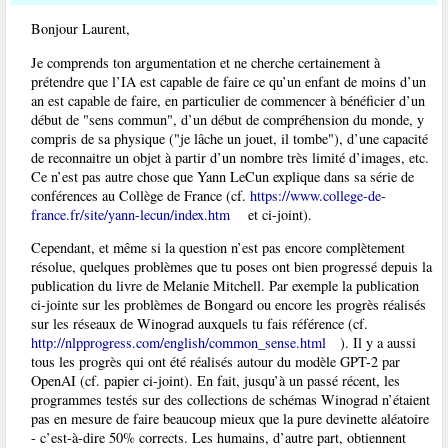
Bonjour Laurent,
Je comprends ton argumentation et ne cherche certainement à
prétendre que l’IA est capable de faire ce qu’un enfant de moins d’un
an est capable de faire, en particulier de commencer à bénéficier d’un
début de "sens commun", d’un début de compréhension du monde, y
compris de sa physique ("je lâche un jouet, il tombe"), d’une capacité
de reconnaitre un objet à partir d’un nombre très limité d’images, etc.
Ce n’est pas autre chose que Yann LeCun explique dans sa série de
conférences au Collège de France (cf.
https://www.college-de-
france.fr/site/yann-lecun/index.htm
et ci-joint).
Cependant, et même si la question n’est pas encore complètement
résolue, quelques problèmes que tu poses ont bien progressé depuis la
publication du livre de Melanie Mitchell. Par exemple la publication
ci-jointe sur les problèmes de Bongard ou encore les progrès réalisés
sur les réseaux de Winograd auxquels tu fais référence (cf.
http://nlpprogress.com/english/common_sense.html
). Il y a aussi
tous les progrès qui ont été réalisés autour du modèle GPT-2 par
OpenAI (cf. papier ci-joint). En fait, jusqu’à un passé récent, les
programmes testés sur des collections de schémas Winograd n’étaient
pas en mesure de faire beaucoup mieux que la pure devinette aléatoire
- c’est-à-dire 50% corrects. Les humains, d’autre part, obtiennent