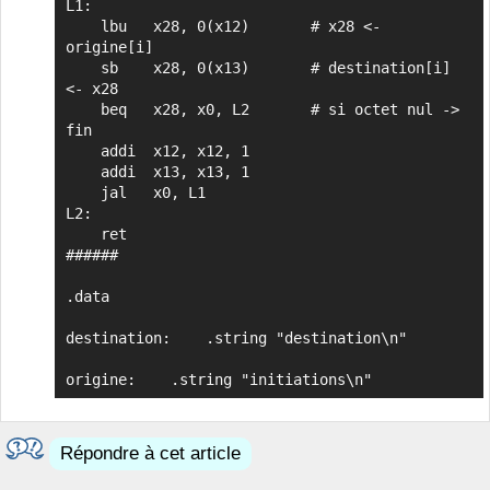
L1:

    lbu   x28, 0(x12)       # x28 <- 
origine[i]

    sb    x28, 0(x13)       # destination[i] 
<- x28

    beq   x28, x0, L2       # si octet nul -> 
fin

    addi  x12, x12, 1

    addi  x13, x13, 1

    jal   x0, L1

L2:

    ret

######

.data

destination:	.string "destination\n"

origine:	.string	"initiations\n"
Répondre à cet article