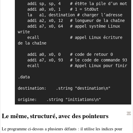
    addi sp, sp, 4    # étête la pile d’un mot

    addi a0, x0, 1    # 1 = StdOut

    la   a1, destination # charger l’adresse

    addi a2, x0, 12   # longueur de la chaîne

    addi a7, x0, 64   # appel système Linux 
write

    ecall             # appel Linux écriture 
de la chaîne

    addi a0, x0, 0    # code de retour 0

    addi a7, x0, 93   # le code de commande 93 

    ecall             # Appel Linux pour finir

.data

destination:	.string "destination\n"	

origine:	.string	"initiations\n"
Le même, structuré, avec des pointeurs
Le programme ci-dessus a plusieurs défauts : il utilise les indices pour