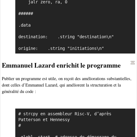
    jalr zero, ra, 0

######

.data

destination:	.string "destination\n"	

origine:	.string	"initiations\n"	
Emmanuel Lazard enrichit le programme
Publier un programme est utile, on reçoit des améliorations substantielles,
dont celles d’Emmanuel Lazard, qui améliorent la structuration et la
généralité du code :
# strcpy en assembleur Risc-V, d’après 
Copier
Patterson et Hennessy

#

.globl _start  # adresse de démarrage du 