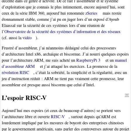
décente dans ce genre d’activité. De ce fait l’assembleur et le système
d’exploitation que je connais le plus intimement, encore aujourd’hui, sont
ceux de la série IBM 360, aujourd’hui renommée
zSeries
mais restée
étonnamment stable, comme j’ai pu en juger lors d’un exposé d’Ayoub
Elaassal sur la sécurité de ces systèmes lors d’une réunion de
l’
Observatoire de la sécurité des systèmes d’information et des réseaux
(cf. aussi la
vidéo
).
Frustré d’assembleur, j’ai néanmoins dédaigné celui des processeurs
d’architecture Intel x86, archaïque et biscornue. J’ai nourri quelques espoirs
pour l’architecture ARM, me suis acheté un
RaspberryPi 3
et un
manuel
d’assembleur ARM
et j’ai attaqué les exercices. La promesse de la
révolution RISC
, c’était la sobriété, la simplicité et la régularité, avec un
jeu d’instruction réduit : ARM ne tient pas vraiment cette promesse, leur
assembleur est presque aussi biscornu que celui d’Intel.
L’espoir RISC-V
Aujourd’hui mes espoirs (et ceux de beaucoup d’autres) se portent vers
l’architecture libre et ouverte
RISC-V
, surtout depuis qu’ARM est
lourdement impliqué par les mesures de boycott des entreprises chinoises
par le gouvernement américain, sans parler des controverses autour du projet