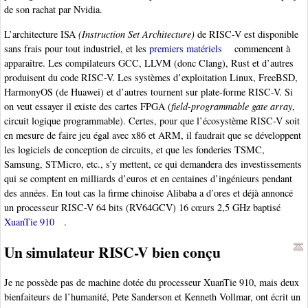
de son rachat par Nvidia.
L’architecture ISA
(Instruction Set Architecture)
de RISC-V est disponible
sans frais pour tout industriel, et les
premiers matériels
commencent à
apparaître. Les compilateurs GCC, LLVM (donc Clang), Rust et d’autres
produisent du code RISC-V. Les systèmes d’exploitation Linux, FreeBSD,
HarmonyOS (de Huawei) et d’autres tournent sur plate-forme RISC-V. Si
on veut essayer il existe des cartes FPGA (
field-programmable gate array
,
circuit logique programmable). Certes, pour que l’écosystème RISC-V soit
en mesure de faire jeu égal avec x86 et ARM, il faudrait que se développent
les logiciels de conception de circuits, et que les fonderies TSMC,
Samsung, STMicro, etc., s’y mettent, ce qui demandera des investissements
qui se comptent en milliards d’euros et en centaines d’ingénieurs pendant
des années. En tout cas la firme chinoise Alibaba a d’ores et déjà annoncé
un processeur RISC-V 64 bits (RV64GCV) 16 cœurs 2,5 GHz baptisé
XuanTie 910
.
Un simulateur RISC-V bien conçu
Je ne possède pas de machine dotée du processeur XuanTie 910, mais deux
bienfaiteurs de l’humanité, Pete Sanderson et Kenneth Vollmar, ont écrit un