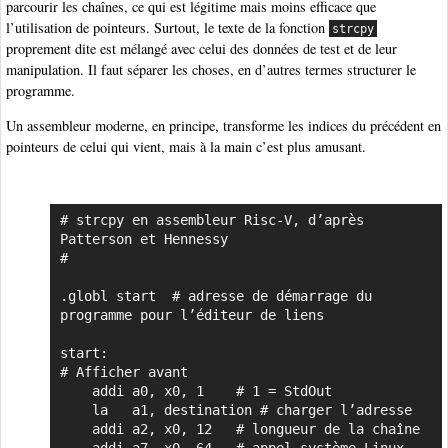
parcourir les chaînes, ce qui est légitime mais moins efficace que
l’utilisation de pointeurs. Surtout, le texte de la fonction
strcpy
proprement dite est mélangé avec celui des données de test et de leur
manipulation. Il faut séparer les choses, en d’autres termes structurer le
programme.
Un assembleur moderne, en principe, transforme les indices du précédent en
pointeurs de celui qui vient, mais à la main c’est plus amusant.
# strcpy en assembleur Risc-V, d’après 
Copier
Patterson et Hennessy

#

.globl start  # adresse de démarrage du 
programme pour l’éditeur de liens

start:

# Afficher avant

    addi a0, x0, 1    # 1 = StdOut

    la   a1, destination # charger l’adresse

    addi a2, x0, 12   # longueur de la chaîne
