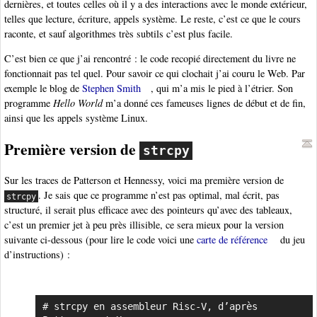
dernières, et toutes celles où il y a des interactions avec le monde extérieur,
telles que lecture, écriture, appels système. Le reste, c’est ce que le cours
raconte, et sauf algorithmes très subtils c’est plus facile.
C’est bien ce que j’ai rencontré : le code recopié directement du livre ne
fonctionnait pas tel quel. Pour savoir ce qui clochait j’ai couru le Web. Par
exemple le blog de
Stephen Smith
, qui m’a mis le pied à l’étrier. Son
programme
Hello World
m’a donné ces fameuses lignes de début et de fin,
ainsi que les appels système Linux.
Première version de
strcpy
Sur les traces de Patterson et Hennessy, voici ma première version de
. Je sais que ce programme n’est pas optimal, mal écrit, pas
strcpy
structuré, il serait plus efficace avec des pointeurs qu’avec des tableaux,
c’est un premier jet à peu près illisible, ce sera mieux pour la version
suivante ci-dessous (pour lire le code voici une
carte de référence
du jeu
d’instructions) :
# strcpy en assembleur Risc-V, d’après 
Copier