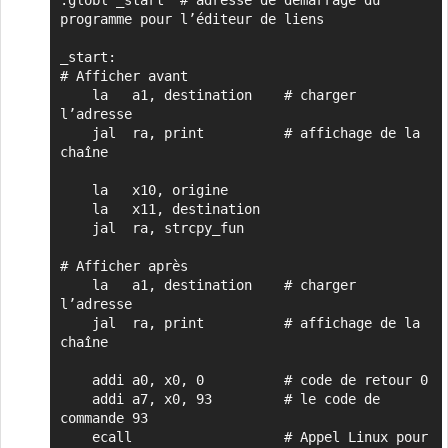
programme pour l’éditeur de liens

_start:

# Afficher avant

    la   a1, destination    # charger 
l’adresse

    jal  ra, print          # affichage de la 
chaîne

    la   x10, origine

    la   x11, destination

    jal  ra, strcpy_fun

# Afficher après

    la   a1, destination    # charger 
l’adresse

    jal  ra, print          # affichage de la 
chaîne

    addi a0, x0, 0          # code de retour 0

    addi a7, x0, 93         # le code de 
commande 93 

    ecall                   # Appel Linux pour 