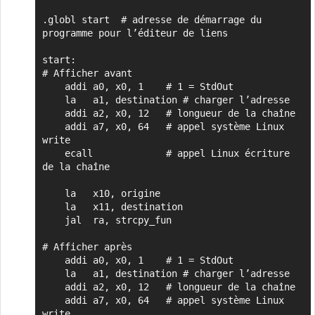
.globl start  # adresse de démarrage du 
programme pour l’éditeur de liens

start:

# Afficher avant

    addi a0, x0, 1    # 1 = StdOut

    la   a1, destination # charger l’adresse

    addi a2, x0, 12   # longueur de la chaîne

    addi a7, x0, 64   # appel système Linux 
write

    ecall             # appel Linux écriture 
de la chaîne

    la   x10, origine

    la   x11, destination

    jal  ra, strcpy_fun

# Afficher après

    addi a0, x0, 1    # 1 = StdOut

    la   a1, destination # charger l’adresse

    addi a2, x0, 12   # longueur de la chaîne

    addi a7, x0, 64   # appel système Linux 
write
