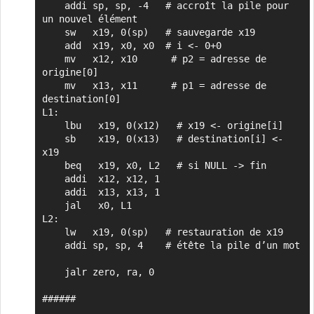
    addi sp, sp, -4   # accroît la pile pour 
un nouvel élément

    sw   x19, 0(sp)   # sauvegarde x19

    add  x19, x0, x0  # i <- 0+0

    mv   x12, x10      # p2 = adresse de 
origine[0]

    mv   x13, x11      # p1 = adresse de 
destination[0]

L1:

    lbu   x19, 0(x12)   # x19 <- origine[i]

    sb    x19, 0(x13)   # destination[i] <- 
x19

    beq   x19, x0, L2   # si NULL -> fin

    addi  x12, x12, 1

    addi  x13, x13, 1

    jal   x0, L1

L2:

    lw   x19, 0(sp)   # restauration de x19

    addi sp, sp, 4    # étête la pile d’un mot

    jalr zero, ra, 0

######
