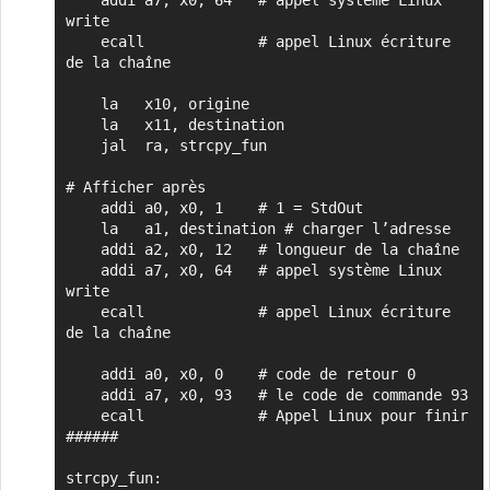
    addi a7, x0, 64   # appel système Linux 
write

    ecall             # appel Linux écriture 
de la chaîne

    la   x10, origine

    la   x11, destination

    jal  ra, strcpy_fun

# Afficher après

    addi a0, x0, 1    # 1 = StdOut

    la   a1, destination # charger l’adresse

    addi a2, x0, 12   # longueur de la chaîne

    addi a7, x0, 64   # appel système Linux 
write

    ecall             # appel Linux écriture 
de la chaîne

    addi a0, x0, 0    # code de retour 0

    addi a7, x0, 93   # le code de commande 93 

    ecall             # Appel Linux pour finir

######

strcpy_fun:
