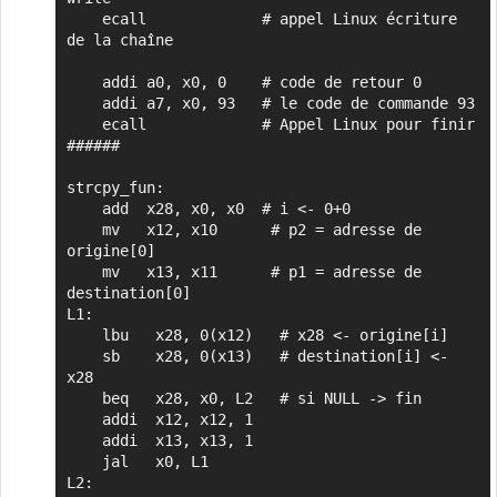
    ecall             # appel Linux écriture 
de la chaîne

    addi a0, x0, 0    # code de retour 0

    addi a7, x0, 93   # le code de commande 93 

    ecall             # Appel Linux pour finir

######

strcpy_fun:

    add  x28, x0, x0  # i <- 0+0

    mv   x12, x10      # p2 = adresse de 
origine[0]

    mv   x13, x11      # p1 = adresse de 
destination[0]

L1:

    lbu   x28, 0(x12)   # x28 <- origine[i]

    sb    x28, 0(x13)   # destination[i] <- 
x28

    beq   x28, x0, L2   # si NULL -> fin

    addi  x12, x12, 1

    addi  x13, x13, 1

    jal   x0, L1

L2:
