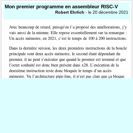
Mon premier programme en assembleur RISC-V
Robert Ehrlich
- le 20 décembre 2021
Avec beaucoup de retard, puisqu’on t’a proposé des améliorations, j’y
vais aussi de la mienne. Elle repose essentiellement sur ta remarque :
Un accès mémoire, en 2021, c’est le temps de 100 à 200 instructions.
Dans ta dernière version, les deux premières instructions de la boucle
principale sont deux accès mémoire, le second étant dépendant du
premier, il ne peut s’exécuter que quand le premier est terminé et que
l’octet souhaité est donc bien présent dans x28. L’exécution de la
deuxième instruction reste donc bloquée le temps d’un accès
mémoire. Vu l’architecture pipe-line, il n’est pas clair que ça bloque
aussi les suivantes, mais on a plus de chances que ça marche si les
instructions qui suivent la première ne nécessitent pas la présence de
l’octet dans x28.
Je suggère donc de remonter les 2 instructions d’incrémentation "addi
x12, x12, 1" et "addi x13, x13, 1" entre le "lbu" et le "sb".
Evidemment, comme entre temps x13 a été incrémenté, la dernière
devient "sb x28, -1(x13)".
Il semble d’ailleurs, d’après la réponse de Michel Billaud, que le