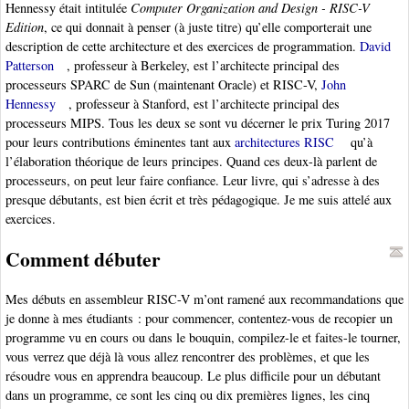
Hennessy était intitulée
Computer Organization and Design - RISC-V
Edition
, ce qui donnait à penser (à juste titre) qu’elle comporterait une
description de cette architecture et des exercices de programmation.
David
Patterson
, professeur à Berkeley, est l’architecte principal des
processeurs SPARC de Sun (maintenant Oracle) et RISC-V,
John
Hennessy
, professeur à Stanford, est l’architecte principal des
processeurs MIPS. Tous les deux se sont vu décerner le prix Turing 2017
pour leurs contributions éminentes tant aux
architectures RISC
qu’à
l’élaboration théorique de leurs principes. Quand ces deux-là parlent de
processeurs, on peut leur faire confiance. Leur livre, qui s’adresse à des
presque débutants, est bien écrit et très pédagogique. Je me suis attelé aux
exercices.
Comment débuter
Mes débuts en assembleur RISC-V m’ont ramené aux recommandations que
je donne à mes étudiants : pour commencer, contentez-vous de recopier un
programme vu en cours ou dans le bouquin, compilez-le et faites-le tourner,
vous verrez que déjà là vous allez rencontrer des problèmes, et que les
résoudre vous en apprendra beaucoup. Le plus difficile pour un débutant
dans un programme, ce sont les cinq ou dix premières lignes, les cinq