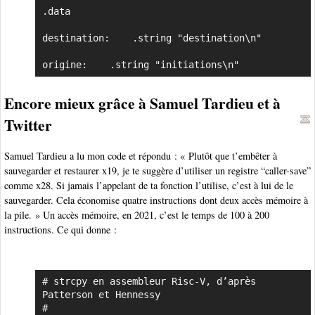
.data

destination:	.string "destination\n"	

origine:	.string	"initiations\n"	
Encore mieux grâce à Samuel Tardieu et à
Twitter
Samuel Tardieu a lu mon code et répondu : « Plutôt que t’embêter à
sauvegarder et restaurer x19, je te suggère d’utiliser un registre “caller-save”
comme x28. Si jamais l’appelant de ta fonction l’utilise, c’est à lui de le
sauvegarder. Cela économise quatre instructions dont deux accès mémoire à
la pile. » Un accès mémoire, en 2021, c’est le temps de 100 à 200
instructions. Ce qui donne :
# strcpy en assembleur Risc-V, d’après 
Copier
Patterson et Hennessy

#
