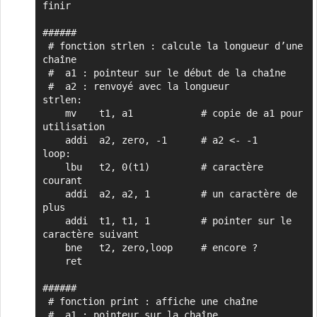
finir

######

 # fonction strlen : calcule la longueur d’une 
chaîne

 #  a1 : pointeur sur le début de la chaîne

 #  a2 : renvoyé avec la longueur

strlen:

    mv    t1, a1            # copie de a1 pour 
utilisation

    addi  a2, zero, -1      # a2 <- -1

loop:

    lbu   t2, 0(t1)         # caractère 
courant

    addi  a2, a2, 1         # un caractère de 
plus

    addi  t1, t1, 1         # pointer sur le 
caractère suivant

    bne   t2, zero,loop     # encore ?

    ret

######

 # fonction print : affiche une chaîne

 #  a1 : pointeur sur la chaîne
