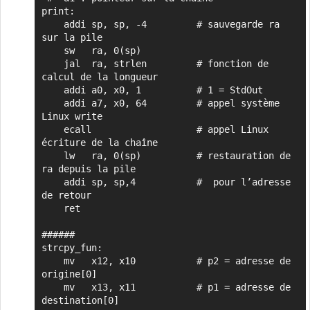
print:

    addi sp, sp, -4	        # sauvegarde ra 
sur la pile

    sw   ra, 0(sp)

    jal  ra, strlen         # fonction de 
calcul de la longueur

    addi a0, x0, 1          # 1 = StdOut

    addi a7, x0, 64         # appel système 
Linux write

    ecall                   # appel Linux 
écriture de la chaîne

    lw   ra, 0(sp)          # restauration de 
ra depuis la pile

    addi sp, sp,4           #  pour l’adresse 
de retour

    ret

######

strcpy_fun:

    mv   x12, x10           # p2 = adresse de 
origine[0]

    mv   x13, x11           # p1 = adresse de 
destination[0]
