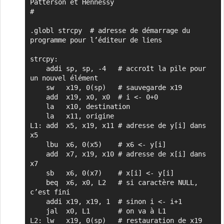
Patterson et Hennessy

#

.globl strcpy  # adresse de démarrage du 
programme pour l’éditeur de liens

strcpy:

    addi sp, sp, -4   # accroît la pile pour 
un nouvel élément

    sw   x19, 0(sp)   # sauvegarde x19

    add  x19, x0, x0  # i <- 0+0

    la   x10, destination

    la   x11, origine

L1: add  x5, x19, x11 # adresse de y[i] dans 
x5

    lbu  x6, 0(x5)    # x6 <- y[i]

    add  x7, x19, x10 # adresse de x[i] dans 
x7

    sb   x6, 0(x7)    # x[i] <- y[i]

    beq  x6, x0, L2   # si caractère NULL, 
c’est fini

    addi x19, x19, 1  # sinon i <- i+1

    jal  x0, L1       # on va à L1

L2: lw   x19, 0(sp)   # restauration de x19
