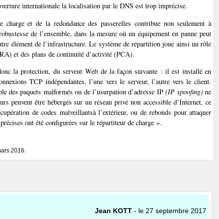
erture internationale la localisation par le DNS est trop imprécise.
e charge et de la redondance des passerelles contribue non seulement à
a robustesse de l’ensemble, dans la mesure où un équipement en panne peut
re élément de l’infrastructure. Le système de répartition joue ainsi un rôle
PRA) et des plans de continuité d’activité (PCA).
onc la protection, du serveur Web de la façon suivante : il est installé en
onnexions TCP indépendantes, l’une vers le serveur, l’autre vers le client.
mple des paquets malformés ou de l’usurpation d’adresse IP
(IP spoofing)
ne
urs peuvent être hébergés sur un réseau privé non accessible d’Internet, ce
écupération de codes malveillantsà l’extérieur, ou de rebonds pour attaquer
 précises ont été configurées sur le répartiteur de charge ».
mars 2016.
Jean KOTT
- le 27 septembre 2017