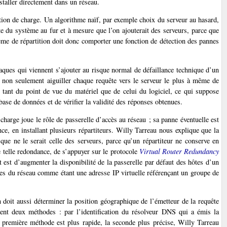
staller directement dans un réseau.
ion de charge. Un algorithme naïf, par exemple choix du serveur au hasard,
nte du système au fur et à mesure que l’on ajouterait des serveurs, parce que
ème de répartition doit donc comporter une fonction de détection des pannes
aques qui viennent s’ajouter au risque normal de défaillance technique d’un
c non seulement aiguiller chaque requête vers le serveur le plus à même de
 tant du point de vue du matériel que de celui du logiciel, ce qui suppose
base de données et de vérifier la validité des réponses obtenues.
 charge joue le rôle de passerelle d’accès au réseau ; sa panne éventuelle est
nce, en installant plusieurs répartiteurs. Willy Tarreau nous explique que la
que ne le serait celle des serveurs, parce qu’un répartiteur ne conserve en
e telle redondance, de s’appuyer sur le protocole
Virtual Router Redundancy
est d’augmenter la disponibilité de la passerelle par défaut des hôtes d’un
ôtes du réseau comme étant une adresse IP virtuelle référençant un groupe de
on doit aussi déterminer la position géographique de l’émetteur de la requête
ement deux méthodes : par l’identification du résolveur DNS qui a émis la
a première méthode est plus rapide, la seconde plus précise, Willy Tarreau