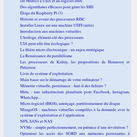
De Multics à Unix et au logiciel libre
Des algorithmes efficaces pour gérer les SSD
Éloge du Raspberry Pi (3)
Histoire et avenir des processeurs RISC
Installer Linux sur une machine UEFI (suite)
Introduction aux machines virtuelles
L’horloge, élément-clé des processeurs
L’IA peut-elle être écologique ?
La filière micro-électronique : un enjeu stratégique
La Renaissance du parallélisme
Les processeurs de Kalray, les propositions de Hennessy et
Patterson
Livre de système d’exploitation
Main basse sur le démarrage de votre ordinateur ?
Mémoire virtuelle, persistance : faut-il des fichiers ?
Meta : une infrastructure planétaire pour Facebook, Instagram,
WhatsApp...
Micro-logiciel (BIOS), amorçage, partitionnement du disque
MirageOS : machines virtuelles compilées à la demande avec le
système d’exploitation et l’application
NFS, SANs et NAS
NVMe : simple perfectionnement, ou prémice d’une révolution ?
Optimiser les accès des SGBD aux mémoires persistantes à