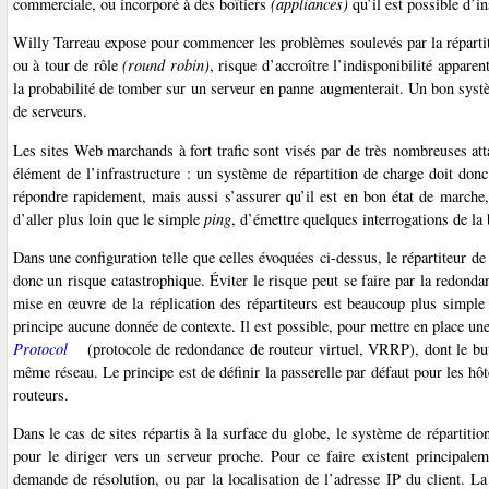
commerciale, ou incorporé à des boîtiers
(appliances)
qu’il est possible d’in
Willy Tarreau expose pour commencer les problèmes soulevés par la répartit
ou à tour de rôle
(round robin)
, risque d’accroître l’indisponibilité appare
la probabilité de tomber sur un serveur en panne augmenterait. Un bon syst
de serveurs.
Les sites Web marchands à fort trafic sont visés par de très nombreuses att
élément de l’infrastructure : un système de répartition de charge doit don
répondre rapidement, mais aussi s’assurer qu’il est en bon état de marche,
d’aller plus loin que le simple
ping
, d’émettre quelques interrogations de la 
Dans une configuration telle que celles évoquées ci-dessus, le répartiteur de
donc un risque catastrophique. Éviter le risque peut se faire par la redonda
mise en œuvre de la réplication des répartiteurs est beaucoup plus simple 
principe aucune donnée de contexte. Il est possible, pour mettre en place un
Protocol
(protocole de redondance de routeur virtuel, VRRP), dont le but 
même réseau. Le principe est de définir la passerelle par défaut pour les h
routeurs.
Dans le cas de sites répartis à la surface du globe, le système de répartiti
pour le diriger vers un serveur proche. Pour ce faire existent principal
demande de résolution, ou par la localisation de l’adresse IP du client. L