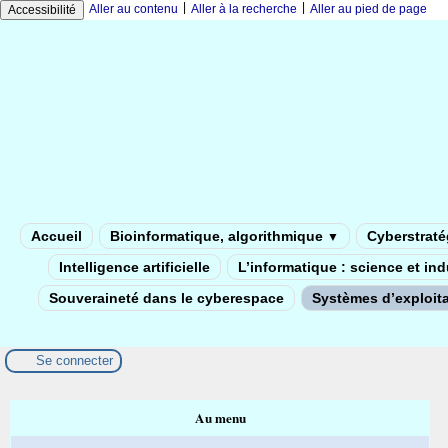
|
|
Aller au contenu
Aller à la recherche
Aller au pied de page
Accessibilité
Accueil
Bioinformatique, algorithmique
Cyberstratég
▼
Intelligence artificielle
L’informatique : science et in
Souveraineté dans le cyberespace
Systèmes d’exploita
Se connecter
Au menu