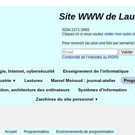
Site WWW de Lau
ISSN 2271-3905
Cliquez ici si vous voulez
visiter mon autre si
Pour recevoir (au plus une fois par semaine) 
Conformité de l’infolettre au RGPD
ie, Internet, cybersécurité
Enseignement de l’informatique
dustrie
Lectures
Marcel Moiroud : journal-atelier
Prog
▼
tion, architecture des ordinateurs
Systèmes d’information
Zarchives du site personnel
▼
Accueil
Programmation
Environnements de programmation