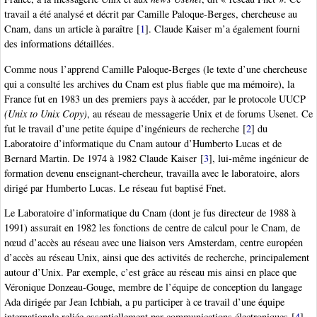
travail a été analysé et décrit par Camille Paloque-Berges, chercheuse au
Cnam, dans un article à paraître
[
1
]
. Claude Kaiser m’a également fourni
des informations détaillées.
Comme nous l’apprend Camille Paloque-Berges (le texte d’une chercheuse
qui a consulté les archives du Cnam est plus fiable que ma mémoire), la
France fut en 1983 un des premiers pays à accéder, par le protocole UUCP
(Unix to Unix Copy)
, au réseau de messagerie Unix et de forums Usenet. Ce
fut le travail d’une petite équipe d’ingénieurs de recherche
[
2
]
du
Laboratoire d’informatique du Cnam autour d’Humberto Lucas et de
Bernard Martin. De 1974 à 1982 Claude Kaiser
[
3
]
, lui-même ingénieur de
formation devenu enseignant-chercheur, travailla avec le laboratoire, alors
dirigé par Humberto Lucas. Le réseau fut baptisé Fnet.
Le Laboratoire d’informatique du Cnam (dont je fus directeur de 1988 à
1991) assurait en 1982 les fonctions de centre de calcul pour le Cnam, de
nœud d’accès au réseau avec une liaison vers Amsterdam, centre européen
d’accès au réseau Unix, ainsi que des activités de recherche, principalement
autour d’Unix. Par exemple, c’est grâce au réseau mis ainsi en place que
Véronique Donzeau-Gouge, membre de l’équipe de conception du langage
Ada dirigée par Jean Ichbiah, a pu participer à ce travail d’une équipe
internationale reliée essentiellement par communications électroniques
[
4
]
.