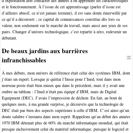
d’exploitation doit consacrer des années à en apprendre les caractéristiques
et le fonctionnement. À l’issue de cet apprentissage (parler d’issue est
d’ailleurs abusif, ce n’est jamais terminé), il est sans doute émerveillé par
ce qu’il a découvert ; ce capital de connaissances constitue dès lors sa
valeur, non seulement sur le marché du travail, mais aussi aux yeux de ses
pairs. Changer d’univers technologique, c’est repartir à zéro, redevenir un
débutant.
De beaux jardins aux barrières
infranchissables
À mes débuts, mon univers de référence était celui des systèmes IBM, dont
j’étais un expert. Lorsque je quittai l’Insee pour l’Ined, tout dans mon
nouveau poste était bien mieux que dans le précédent, mais il y avait une
ombre au tableau : l’Ined n’était pas équipé d’IBM, mais de Digital
Equipment (DEC). J’avais l’impression de déchoir. En fait, au bout de
quelques mois, à ma grande surprise, je découvris que la technologie de
DEC était par bien des aspects supérieure à celle d’IBM. C’est ainsi qu’un
doute salubre s’instaura dans mon esprit. Rappelons qu’au début des années
1970 IBM détenait plus de 60% du marché informatique mondial, qui était
presque exclusivement celui du matériel informatique, puisque le logiciel et