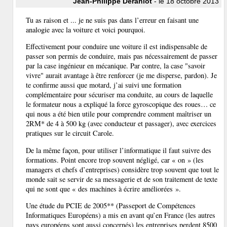
Jean-Philippe Déranlot
- le 18 octobre 2013
Tu as raison et ... je ne suis pas dans l’erreur en faisant une
analogie avec la voiture et voici pourquoi.
Effectivement pour conduire une voiture il est indispensable de
passer son permis de conduire, mais pas nécessairement de passer
par la case ingénieur en mécanique. Par contre, la case "savoir
vivre" aurait avantage à être renforcer (je me disperse, pardon). Je
te confirme aussi que motard, j’ai suivi une formation
complémentaire pour sécuriser ma conduite, au cours de laquelle
le formateur nous a expliqué la force gyroscopique des roues… ce
qui nous a été bien utile pour comprendre comment maîtriser un
2RM* de 4 à 500 kg (avec conducteur et passager), avec exercices
pratiques sur le circuit Carole.
De la même façon, pour utiliser l’informatique il faut suivre des
formations. Point encore trop souvent négligé, car « on » (les
managers et chefs d’entreprises) considère trop souvent que tout le
monde sait se servir de sa messagerie et de son traitement de texte
qui ne sont que « des machines à écrire améliorées ».
Une étude du PCIE de 2005** (Passeport de Compétences
Informatiques Européens) a mis en avant qu’en France (les autres
pays européens sont aussi concernés) les entreprises perdent 8500