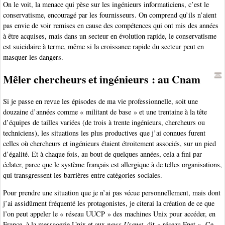
On le voit, la menace qui pèse sur les ingénieurs informaticiens, c’est le
conservatisme, encouragé par les fournisseurs. On comprend qu’ils n’aient
pas envie de voir remises en cause des compétences qui ont mis des années
à être acquises, mais dans un secteur en évolution rapide, le conservatisme
est suicidaire à terme, même si la croissance rapide du secteur peut en
masquer les dangers.
Mêler chercheurs et ingénieurs : au Cnam
Si je passe en revue les épisodes de ma vie professionnelle, soit une
douzaine d’années comme « militant de base » et une trentaine à la tête
d’équipes de tailles variées (de trois à trente ingénieurs, chercheurs ou
techniciens), les situations les plus productives que j’ai connues furent
celles où chercheurs et ingénieurs étaient étroitement associés, sur un pied
d’égalité. Et à chaque fois, au bout de quelques années, cela a fini par
éclater, parce que le système français est allergique à de telles organisations,
qui transgressent les barrières entre catégories sociales.
Pour prendre une situation que je n’ai pas vécue personnellement, mais dont
j’ai assidûment fréquenté les protagonistes, je citerai la création de ce que
l’on peut appeler le « réseau UUCP » des machines Unix pour accéder, en
France, à la messagerie Unix et aux
news Usenet
, dit « réseau Fnet ». Ce