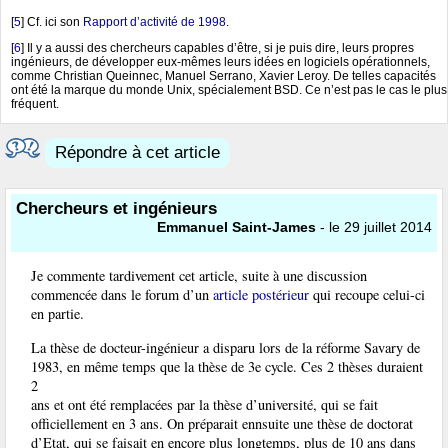
[
5
]
Cf. ici son
Rapport d’activité de 1998
.
[
6
]
Il y a aussi des chercheurs capables d’être, si je puis dire, leurs propres
ingénieurs, de développer eux-mêmes leurs idées en logiciels opérationnels,
comme Christian Queinnec, Manuel Serrano, Xavier Leroy. De telles capacités
ont été la marque du monde Unix, spécialement BSD. Ce n’est pas le cas le plus
fréquent.
Répondre à cet article
Chercheurs et ingénieurs
Emmanuel Saint-James
- le 29 juillet 2014
Je commente tardivement cet article, suite à une discussion
commencée dans le forum d’un
article postérieur
qui recoupe celui-ci
en partie.
La thèse de docteur-ingénieur a disparu lors de la réforme Savary de
1983, en même temps que la thèse de 3e cycle. Ces 2 thèses duraient
2
ans et ont été remplacées par la thèse d’université, qui se fait
officiellement en 3 ans. On préparait ennsuite une thèse de doctorat
d’Etat, qui se faisait en encore plus longtemps, plus de 10 ans dans