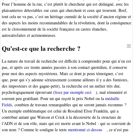
Pour l’homme de la rue, c’est plutôt le chercheur qui est dédaigné, avec les
plaisanteries détestables sur ceux qui cherchent et ceux qui trouvent. Bref,
tout cela ne va pas, c’est un héritage cumulé de la société d’ancien régime et
des aspects les moins recommandables de la révolution, dont la conséquence
est le cloisonnement de la société française en castes étanches,
autosatisfaites et acrimonieuses.
Qu’est-ce que la recherche ?
La nature du travail de recherche est difficile à comprendre pour qui n’en est
pas, et après ces trente années passées à son contact quotidien, il conserve
pour moi des aspects mystérieux. Mais ce dont je peux témoigner, c’est
que, pour qui s’y adonne sérieusement (comme ailleurs il y a des fumistes,
des imposteurs et des gagne-petit), la recherche est un métier très dur,
psychologiquement éprouvant (
lisez par exemple ceci
), mal rémunéré et
souvent peu gratifiant. Pour un qui reçoit le prix Nobel ou la
médaille
Fields
, combien de travaux remarquables qui ne seront jamais reconnus ?
Un exemple emblématique est celui de Rosalind Elsie Franklin, qui a
contribué autant que Watson et Crick à la découverte de la structure de
l’ADN et de son rôle, mais qui est morte avant le Nobel : qui se souvient de
son nom ? Comme le souligne le texte
mentionné ci-dessus
, ce n’est pas