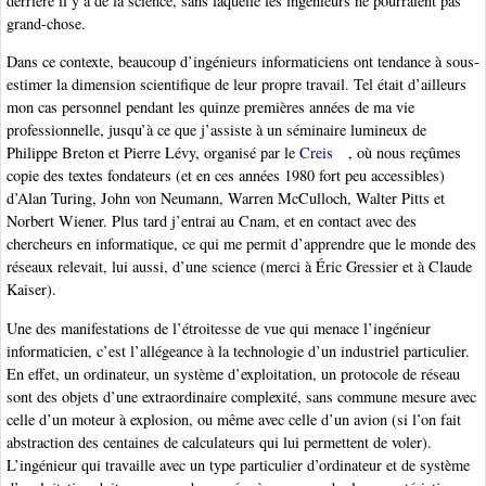
derrière il y a de la science, sans laquelle les ingénieurs ne pourraient pas
grand-chose.
Dans ce contexte, beaucoup d’ingénieurs informaticiens ont tendance à sous-
estimer la dimension scientifique de leur propre travail. Tel était d’ailleurs
mon cas personnel pendant les quinze premières années de ma vie
professionnelle, jusqu’à ce que j’assiste à un séminaire lumineux de
Philippe Breton et Pierre Lévy, organisé par le
Creis
, où nous reçûmes
copie des textes fondateurs (et en ces années 1980 fort peu accessibles)
d’Alan Turing, John von Neumann, Warren McCulloch, Walter Pitts et
Norbert Wiener. Plus tard j’entrai au Cnam, et en contact avec des
chercheurs en informatique, ce qui me permit d’apprendre que le monde des
réseaux relevait, lui aussi, d’une science (merci à Éric Gressier et à Claude
Kaiser).
Une des manifestations de l’étroitesse de vue qui menace l’ingénieur
informaticien, c’est l’allégeance à la technologie d’un industriel particulier.
En effet, un ordinateur, un système d’exploitation, un protocole de réseau
sont des objets d’une extraordinaire complexité, sans commune mesure avec
celle d’un moteur à explosion, ou même avec celle d’un avion (si l’on fait
abstraction des centaines de calculateurs qui lui permettent de voler).
L’ingénieur qui travaille avec un type particulier d’ordinateur et de système