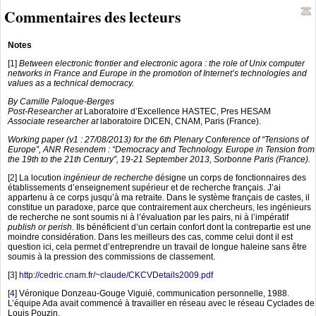
Commentaires des lecteurs
Notes
[
1
]
Between electronic frontier and electronic agora : the role of Unix computer
networks in France and Europe in the promotion of Internet’s technologies and
values as a technical democracy.
By Camille Paloque-Berges
Post-Researcher at
Laboratoire d’Excellence HASTEC, Pres HESAM
Associate researcher at
laboratoire DICEN, CNAM, Paris (France).
Working paper (v1 : 27/08/2013) for the 6th Plenary Conference of “Tensions of
Europe”, ANR Resendem : “Democracy and Technology. Europe in Tension from
the 19th to the 21th Century”, 19-21 September 2013, Sorbonne Paris (France).
[
2
]
La locution
ingénieur de recherche
désigne un corps de fonctionnaires des
établissements d’enseignement supérieur et de recherche français. J’ai
appartenu à ce corps jusqu’à ma retraite. Dans le système français de castes, il
constitue un paradoxe, parce que contrairement aux chercheurs, les ingénieurs
de recherche ne sont soumis ni à l’évaluation par les pairs, ni à l’impératif
publish or perish
. Ils bénéficient d’un certain confort dont la contrepartie est une
moindre considération. Dans les meilleurs des cas, comme celui dont il est
question ici, cela permet d’entreprendre un travail de longue haleine sans être
soumis à la pression des commissions de classement.
[
3
]
http://cedric.cnam.fr/~claude/CKCVDetails2009.pdf
[
4
]
Véronique Donzeau-Gouge Viguié, communication personnelle, 1988.
L’équipe Ada avait commencé à travailler en réseau avec le réseau Cyclades de
Louis Pouzin.