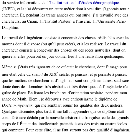
du service informatique de l’
Institut national d’études démographiques
(INED), et là j’ai découvert un autre métier dont à vrai dire j’ignorais tout :
chercheur. Et, pendant les trente années qui ont suivi, j’ai travaillé avec des
chercheurs, au Cnam, à l’Institut Pasteur, à l’Inserm, à l’Université Paris-
Dauphine.
Le travail de l’ingénieur consiste à concevoir des choses réalisables avec les
moyens dont il dispose (ou qu’il peut créer), et à les réaliser. Le travail du
chercheur consiste à concevoir des choses ou des idées nouvelles, dont on
ignore si elles pourront un jour donner lieu à une réalisation quelconque.
Même si j’étais très ignorant de ce qu’était le chercheur, dont l’image pour
e
moi était celle du
savant
du XIX
siècle, je pensais, et je persiste à penser,
que les métiers de chercheur et d’ingénieur sont complémentaires, sauf sans
doute dans des domaines très abstraits et très théoriques où l’ingénierie n’a
guère de place. En lisant les brochures d’orientation scolaire, pendant mon
année de Math. Élem., je découvris avec enthousiasme le diplôme de
Docteur-ingénieur
, qui me semblait réunir les qualités des deux métiers.
Quelques décennies plus tard, il me fallut apprendre que ce diplôme était
considéré avec dédain par la nouvelle aristocratie française, celle des grands
corps de l’État et des intellectuels patentés issus des trois ou quatre écoles
qui comptent. Pour cette élite, il ne faut surtout pas être qualifié d’ingénieur.