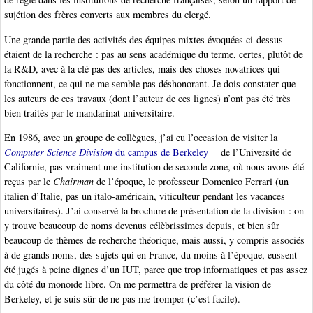
sujétion des frères converts aux membres du clergé.
Une grande partie des activités des équipes mixtes évoquées ci-dessus
étaient de la recherche : pas au sens académique du terme, certes, plutôt de
la R&D, avec à la clé pas des articles, mais des choses novatrices qui
fonctionnent, ce qui ne me semble pas déshonorant. Je dois constater que
les auteurs de ces travaux (dont l’auteur de ces lignes) n’ont pas été très
bien traités par le mandarinat universitaire.
En 1986, avec un groupe de collègues, j’ai eu l’occasion de visiter la
Computer Science Division
du campus de Berkeley
de l’Université de
Californie, pas vraiment une institution de seconde zone, où nous avons été
reçus par le
Chairman
de l’époque, le professeur Domenico Ferrari (un
italien d’Italie, pas un italo-américain, viticulteur pendant les vacances
universitaires). J’ai conservé la brochure de présentation de la division : on
y trouve beaucoup de noms devenus célèbrissimes depuis, et bien sûr
beaucoup de thèmes de recherche théorique, mais aussi, y compris associés
à de grands noms, des sujets qui en France, du moins à l’époque, eussent
été jugés à peine dignes d’un IUT, parce que trop informatiques et pas assez
du côté du monoïde libre. On me permettra de préférer la vision de
Berkeley, et je suis sûr de ne pas me tromper (c’est facile).