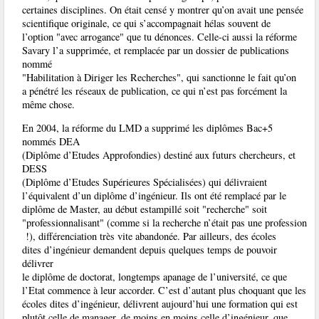
certaines disciplines. On était censé y montrer qu’on avait une pensée
scientifique originale, ce qui s’accompagnait hélas souvent de
l’option "avec arrogance" que tu dénonces. Celle-ci aussi la réforme
Savary l’a supprimée, et remplacée par un dossier de publications
nommé
"Habilitation à Diriger les Recherches", qui sanctionne le fait qu’on
a pénétré les réseaux de publication, ce qui n’est pas forcément la
même chose.
En 2004, la réforme du LMD a supprimé les diplômes Bac+5
nommés DEA
(Diplôme d’Etudes Approfondies) destiné aux futurs chercheurs, et
DESS
(Diplôme d’Etudes Supérieures Spécialisées) qui délivraient
l’équivalent d’un diplôme d’ingénieur. Ils ont été remplacé par le
diplôme de Master, au début estampillé soit "recherche" soit
"professionnalisant" (comme si la recherche n’était pas une profession
!), différenciation très vite abandonée. Par ailleurs, des écoles
dites d’ingénieur demandent depuis quelques temps de pouvoir
délivrer
le diplôme de doctorat, longtemps apanage de l’université, ce que
l’Etat commence à leur accorder. C’est d’autant plus choquant que les
écoles dites d’ingénieur, délivrent aujourd’hui une formation qui est
plutôt celle de manager, de moins en moins celle d’ingénieur, que