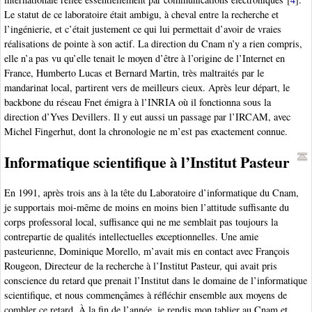
Le statut de ce laboratoire était ambigu, à cheval entre la recherche et
l’ingénierie, et c’était justement ce qui lui permettait d’avoir de vraies
réalisations de pointe à son actif. La direction du Cnam n’y a rien compris,
elle n’a pas vu qu’elle tenait le moyen d’être à l’origine de l’Internet en
France, Humberto Lucas et Bernard Martin, très maltraités par le
mandarinat local, partirent vers de meilleurs cieux. Après leur départ, le
backbone du réseau Fnet émigra à l’INRIA où il fonctionna sous la
direction d’Yves Devillers. Il y eut aussi un passage par l’IRCAM, avec
Michel Fingerhut, dont la chronologie ne m’est pas exactement connue.
Informatique scientifique à l’Institut Pasteur
En 1991, après trois ans à la tête du Laboratoire d’informatique du Cnam,
je supportais moi-même de moins en moins bien l’attitude suffisante du
corps professoral local, suffisance qui ne me semblait pas toujours la
contrepartie de qualités intellectuelles exceptionnelles. Une amie
pasteurienne, Dominique Morello, m’avait mis en contact avec François
Rougeon, Directeur de la recherche à l’Institut Pasteur, qui avait pris
conscience du retard que prenait l’Institut dans le domaine de l’informatique
scientifique, et nous commençâmes à réfléchir ensemble aux moyens de
combler ce retard. À la fin de l’année, je rendis mon tablier au Cnam et