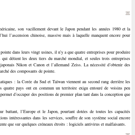
méricaine, son vacillement devant le Japon pendant les années 1980 et la
rd’hui l’ascension chinoise, massive mais à laquelle manquent encore pour
pointe dans leurs vingt usines, il n’y a que quatre entreprises pour produire
qui détient les deux tiers du marché mondial, et seules trois entreprises
 japonais Nikon et Canon et l’allemand Zeiss. La nécessité d’obtenir des
 marché des composants de pointe.
matiques : la Corée du Sud et Taïwan viennent au second rang derrière les
Ces quatre pays ont en commun un territoire exigu entouré de voisins peu
r permet d’occuper des positions de premier plan tant dans la conception que
r battant, l’Europe et le Japon, pourtant dotées de toutes les capacités
tions intéressantes dans les services, souffre de son système social encore
nte que sur quelques créneaux étroits : logiciels antivirus et malfaisants.