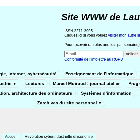
Site WWW de Lau
ISSN 2271-3905
Cliquez ici si vous voulez
visiter mon autre si
Pour recevoir (au plus une fois par semaine) 
Conformité de l’infolettre au RGPD
ie, Internet, cybersécurité
Enseignement de l’informatique
dustrie
Lectures
Marcel Moiroud : journal-atelier
Prog
▼
tion, architecture des ordinateurs
Systèmes d’information
Zarchives du site personnel
▼
Accueil
Révolution cyberindustrielle et iconomie