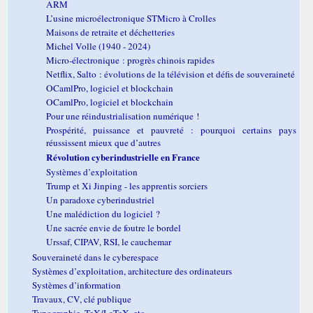
ARM
L’usine microélectronique STMicro à Crolles
Maisons de retraite et déchetteries
Michel Volle (1940 - 2024)
Micro-électronique : progrès chinois rapides
Netflix, Salto : évolutions de la télévision et défis de souveraineté
OCamlPro, logiciel et blockchain
OCamlPro, logiciel et blockchain
Pour une réindustrialisation numérique !
Prospérité, puissance et pauvreté : pourquoi certains pays
réussissent mieux que d’autres
Révolution cyberindustrielle en France
Systèmes d’exploitation
Trump et Xi Jinping - les apprentis sorciers
Un paradoxe cyberindustriel
Une malédiction du logiciel ?
Une sacrée envie de foutre le bordel
Urssaf, CIPAV, RSI, le cauchemar
Souveraineté dans le cyberespace
Systèmes d’exploitation, architecture des ordinateurs
Systèmes d’information
Travaux, CV, clé publique
Typographie, TeX/LaTeX, etc.