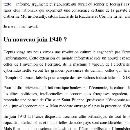
texte
informé, argumenté et rigoureux qui aurait dû sonner le tocsin (il est
rares élus nationaux qui expriment une conscience certaine de la gravité
Catherine Morin-Desailly, citons Laure de la Raudière et Corinne Erhel, ain
Je me mis au travail.
Un nouveau juin 1940 ?
Depuis vingt ans nous vivons une révolution culturelle engendrée par l’irru
l’informatique. Cette extension du monde informatisé crée un nouvel espace
celles de l’invention de l’écriture, de la machine à vapeur, de l’électrici
cyberindustrielle seront les grandes puissances de demain, celles qui la
l’Empire Ottoman, laissés pour compte des révolutions industrielles du XIX
Pour le dire brièvement, l’informatique bouleverse l’économie, la culture, l
les élites politiques, intellectuelles et économiques françaises regarde
reprendre une phrase de Christian Saint-Étienne (professeur d’économie a
de « juin 40 économique ». Mon modeste ouvrage n’a pas la prétention d’être 
En juin 1940 la France disposait, avec son allié britannique, de tout le n
capacités intellectuelles et industrielles de notre pays sont considérables, 
Mais il manque la conscience de la situation, l’élan mobilisateur, l’impulsio