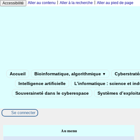
|
|
Aller au contenu
Aller à la recherche
Aller au pied de page
Accessibilité
Accueil
Bioinformatique, algorithmique
Cyberstratég
▼
Intelligence artificielle
L’informatique : science et in
Souveraineté dans le cyberespace
Systèmes d’exploita
Se connecter
Au menu