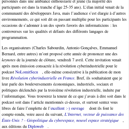
personnes dans une ambiance enthousiaste et jeune (la majorité des
participants est dans la tranche d’âge 25-35 ans). L’élan initial venait de la
communauté des développeurs Java, mais l’audience s’est élargie à d’autres
environnements, ce qui soit dit en passant multiplie pour les participants les
occasions de s’adonner à un des sports favoris des informaticiens : les
controverses sur les qualités et défauts des différents langages de
programmation.
Les organisateurs (Charles Sabourdin, Antonio Gonçalves, Emmanuel
Bernard, entre autres) m’ont proposé cette année de prononcer une des
keynotes
de la journée de clôture, vendredi 7 avril. Cette invitation venait
après mon émission consacrée à la révolution cyberindustrielle pour le
podcast
NoLomitSecu
, elle-même consécutive à la publication de mon
livre
Révolution cyberindustrielle en France
. Bref, ils souhaitaient que je
leur parle des bouleversements économiques, industriels, sociaux et
politiques déclenchés par la troisième révolution industrielle, induite par
l’informatique. Vous trouverez la teneur de ce que j’avais à dire soit dans le
podcast soit dans l’article mentionnés ci-dessus, et surtout sentez vous
libres de faire l’emplette de l’
excellent :-) ouvrage
dont ils font le
compte-rendu, voire aussi du suivant,
L’Internet, vecteur de puissance des
États-Unis ? - Géopolitique du cyberespace, nouvel espace stratégique
,
aux éditions du
Diploweb
.