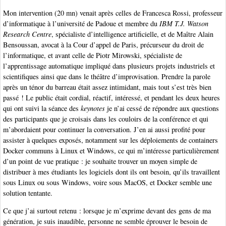
Mon intervention (20 mn) venait après celles de Francesca Rossi, professeur
d’informatique à l’université de Padoue et membre du
IBM T.J. Watson
Research Centre
, spécialiste d’intelligence artificielle, et de Maître Alain
Bensoussan, avocat à la Cour d’appel de Paris, précurseur du droit de
l’informatique, et avant celle de Piotr Mirowski, spécialiste de
l’apprentissage automatique impliqué dans plusieurs projets industriels et
scientifiques ainsi que dans le théâtre d’improvisation. Prendre la parole
après un ténor du barreau était assez intimidant, mais tout s’est très bien
passé ! Le public était cordial, réactif, intéressé, et pendant les deux heures
qui ont suivi la séance des
keynotes
je n’ai cessé de répondre aux questions
des participants que je croisais dans les couloirs de la conférence et qui
m’abordaient pour continuer la conversation. J’en ai aussi profité pour
assister à quelques exposés, notamment sur les déploiements de containers
Docker communs à Linux et Windows, ce qui m’intéresse particulièrement
d’un point de vue pratique : je souhaite trouver un moyen simple de
distribuer à mes étudiants les logiciels dont ils ont besoin, qu’ils travaillent
sous Linux ou sous Windows, voire sous MacOS, et Docker semble une
solution tentante.
Ce que j’ai surtout retenu : lorsque je m’exprime devant des gens de ma
génération, je suis inaudible, personne ne semble éprouver le besoin de