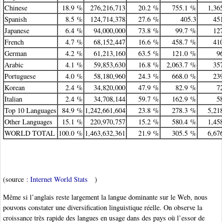
Chinese
18.9 %
276,216,713
20.2 %
755.1 %
1,36
Spanish
8.5 %
124,714,378
27.6 %
405.3
45
Japanese
6.4 %
94,000,000
73.8 %
99.7 %
12
French
4.7 %
68,152,447
16.6 %
458.7 %
41
German
4.2 %
61,213,160
63.5 %
121.0 %
9
Arabic
4.1 %
59,853,630
16.8 %
2,063.7 %
35
Portuguese
4.0 %
58,180,960
24.3 %
668.0 %
23
Korean
2.4 %
34,820,000
47.9 %
82.9 %
7
Italian
2.4 %
34,708,144
59.7 %
162.9 %
5
Top 10 Languages
84.9 %
1,242,661,604
23.8 %
278.3 %
5,21
Other Languages
15.1 %
220,970,757
15.2 %
580.4 %
1,45
WORLD TOTAL
100.0 %
1,463,632,361
21.9 %
305.5 %
6,67
(source :
Internet World Stats
)
Même si l’anglais reste largement la langue dominante sur le Web, nous
pouvons constater une diversification linguistique réelle. On observe la
croissance très rapide des langues en usage dans des pays où l’essor de