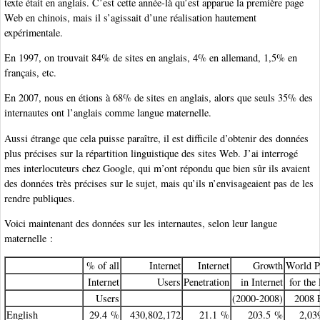
texte était en anglais. C’est cette année-là qu’est apparue la première page
Web en chinois, mais il s’agissait d’une réalisation hautement
expérimentale.
En 1997, on trouvait 84% de sites en anglais, 4% en allemand, 1,5% en
français, etc.
En 2007, nous en étions à 68% de sites en anglais, alors que seuls 35% des
internautes ont l’anglais comme langue maternelle.
Aussi étrange que cela puisse paraître, il est difficile d’obtenir des données
plus précises sur la répartition linguistique des sites Web. J’ai interrogé
mes interlocuteurs chez Google, qui m’ont répondu que bien sûr ils avaient
des données très précises sur le sujet, mais qu’ils n’envisageaient pas de les
rendre publiques.
Voici maintenant des données sur les internautes, selon leur langue
maternelle :
% of all
Internet
Internet
Growth
World P
Internet
Users
Penetration
in Internet
for the
Users
(2000-2008)
2008 
English
29.4 %
430,802,172
21.1 %
203.5 %
2,03