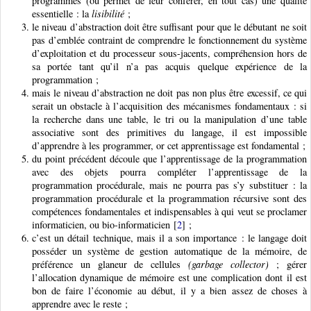
programmes (ou permet de leur conférer, en tout cas) une qualité
essentielle : la
lisibilité
;
le niveau d’abstraction doit être suffisant pour que le débutant ne soit
pas d’emblée contraint de comprendre le fonctionnement du système
d’exploitation et du processeur sous-jacents, compréhension hors de
sa portée tant qu’il n’a pas acquis quelque expérience de la
programmation ;
mais le niveau d’abstraction ne doit pas non plus être excessif, ce qui
serait un obstacle à l’acquisition des mécanismes fondamentaux : si
la recherche dans une table, le tri ou la manipulation d’une table
associative sont des primitives du langage, il est impossible
d’apprendre à les programmer, or cet apprentissage est fondamental ;
du point précédent découle que l’apprentissage de la programmation
avec des objets pourra compléter l’apprentissage de la
programmation procédurale, mais ne pourra pas s’y substituer : la
programmation procédurale et la programmation récursive sont des
compétences fondamentales et indispensables à qui veut se proclamer
informaticien, ou bio-informaticien
[
2
]
;
c’est un détail technique, mais il a son importance : le langage doit
posséder un système de gestion automatique de la mémoire, de
préférence un glaneur de cellules
(garbage collector)
; gérer
l’allocation dynamique de mémoire est une complication dont il est
bon de faire l’économie au début, il y a bien assez de choses à
apprendre avec le reste ;