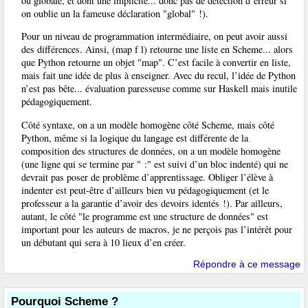
ou globale, et dont une implicite... donc pas de détection d’erreur si
on oublie un la fameuse déclaration "global" !).
Pour un niveau de programmation intermédiaire, on peut avoir aussi
des différences. Ainsi, (map f l) retourne une liste en Scheme... alors
que Python retourne un objet "map". C’est facile à convertir en liste,
mais fait une idée de plus à enseigner. Avec du recul, l’idée de Python
n’est pas bête... évaluation paresseuse comme sur Haskell mais inutile
pédagogiquement.
Côté syntaxe, on a un modèle homogène côté Scheme, mais côté
Python, même si la logique du langage est différente de la
composition des structures de données, on a un modèle homogène
(une ligne qui se termine par " :" est suivi d’un bloc indenté) qui ne
devrait pas poser de problème d’apprentissage. Obliger l’élève à
indenter est peut-être d’ailleurs bien vu pédagogiquement (et le
professeur a la garantie d’avoir des devoirs identés !). Par ailleurs,
autant, le côté "le programme est une structure de données" est
important pour les auteurs de macros, je ne perçois pas l’intérêt pour
un débutant qui sera à 10 lieux d’en créer.
Répondre à ce message
Pourquoi Scheme ?