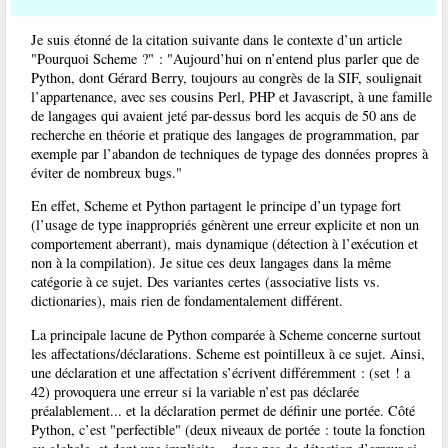
Je suis étonné de la citation suivante dans le contexte d’un article
"Pourquoi Scheme ?" : "Aujourd’hui on n’entend plus parler que de
Python, dont Gérard Berry, toujours au congrès de la SIF, soulignait
l’appartenance, avec ses cousins Perl, PHP et Javascript, à une famille
de langages qui avaient jeté par-dessus bord les acquis de 50 ans de
recherche en théorie et pratique des langages de programmation, par
exemple par l’abandon de techniques de typage des données propres à
éviter de nombreux bugs."
En effet, Scheme et Python partagent le principe d’un typage fort
(l’usage de type inappropriés génèrent une erreur explicite et non un
comportement aberrant), mais dynamique (détection à l’exécution et
non à la compilation). Je situe ces deux langages dans la même
catégorie à ce sujet. Des variantes certes (associative lists vs.
dictionaries), mais rien de fondamentalement différent.
La principale lacune de Python comparée à Scheme concerne surtout
les affectations/déclarations. Scheme est pointilleux à ce sujet. Ainsi,
une déclaration et une affectation s’écrivent différemment : (set ! a
42) provoquera une erreur si la variable n’est pas déclarée
préalablement... et la déclaration permet de définir une portée. Côté
Python, c’est "perfectible" (deux niveaux de portée : toute la fonction