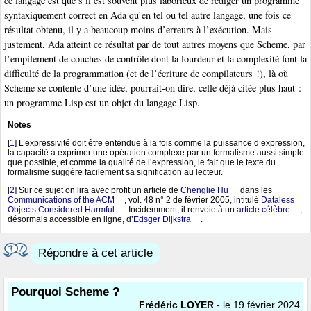
ce langage est que s’il est souvent plus laborieux de rédiger un programme
syntaxiquement correct en Ada qu’en tel ou tel autre langage, une fois ce
résultat obtenu, il y a beaucoup moins d’erreurs à l’exécution. Mais
justement, Ada atteint ce résultat par de tout autres moyens que Scheme, par
l’empilement de couches de contrôle dont la lourdeur et la complexité font la
difficulté de la programmation (et de l’écriture de compilateurs !), là où
Scheme se contente d’une idée, pourrait-on dire, celle déjà citée plus haut :
un programme Lisp est un objet du langage Lisp.
Notes
[
1
]
L’expressivité doit être entendue à la fois comme la puissance d’expression,
la capacité à exprimer une opération complexe par un formalisme aussi simple
que possible, et comme la qualité de l’expression, le fait que le texte du
formalisme suggère facilement sa signification au lecteur.
[
2
]
Sur ce sujet on lira avec profit un article de
Chenglie Hu
dans les
Communications of the ACM
, vol. 48 n° 2 de février 2005, intitulé
Dataless
Objects Considered Harmful
. Incidemment, il renvoie à un
article célèbre
,
désormais accessible en ligne, d’
Edsger Dijkstra
.
Répondre à cet article
Pourquoi Scheme ?
Frédéric LOYER
- le 19 février 2024