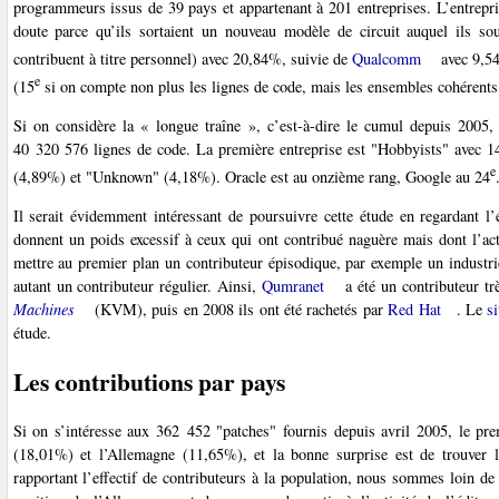
programmeurs issus de 39 pays et appartenant à 201 entreprises. L’entrepris
doute parce qu’ils sortaient un nouveau modèle de circuit auquel ils so
contribuent à titre personnel) avec 20,84%, suivie de
Qualcomm
avec 9,54
e
(15
si on compte non plus les lignes de code, mais les ensembles cohérent
Si on considère la « longue traîne », c’est-à-dire le cumul depuis 2005
40 320 576 lignes de code. La première entreprise est "Hobbyists" avec 
e
(4,89%) et "Unknown" (4,18%). Oracle est au onzième rang, Google au 24
Il serait évidemment intéressant de poursuivre cette étude en regardant l
donnent un poids excessif à ceux qui ont contribué naguère mais dont l’act
mettre au premier plan un contributeur épisodique, par exemple un industrie
autant un contributeur régulier. Ainsi,
Qumranet
a été un contributeur tr
Machines
(KVM), puis en 2008 ils ont été rachetés par
Red Hat
. Le
s
étude.
Les contributions par pays
Si on s’intéresse aux 362 452 "patches" fournis depuis avril 2005, le pr
(18,01%) et l’Allemagne (11,65%), et la bonne surprise est de trouver
rapportant l’effectif de contributeurs à la population, nous sommes loin d