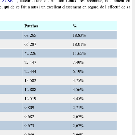
ur
SUSE
, auteur d’une distribution Linux très reconnue, notamment en
, qui de ce fait a aussi un excellent classement en regard de l’effectif de sa
Patches
%
68 265
18,83%
65 287
18,01%
42 226
11,65%
27 147
7,49%
22 444
6,19%
13 582
3,75%
12 888
3,56%
12 519
3,45%
9 809
2,71%
9 682
2,67%
9 673
2,67%
9 646
2,66%