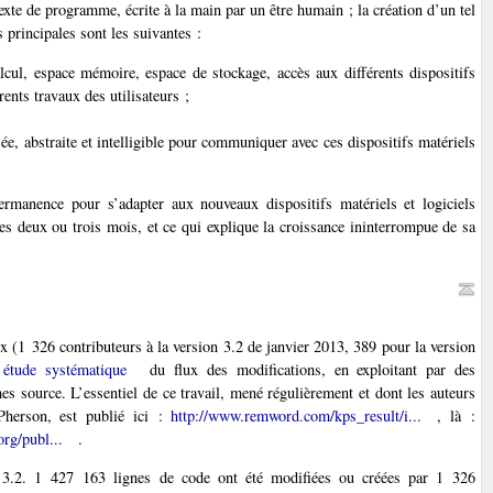
exte de programme, écrite à la main par un être humain ; la création d’un tel
s principales sont les suivantes :
lcul, espace mémoire, espace de stockage, accès aux différents dispositifs
rents travaux des utilisateurs ;
isée, abstraite et intelligible pour communiquer avec ces dispositifs matériels
ermanence pour s’adapter aux nouveaux dispositifs matériels et logiciels
les deux ou trois mois, et ce qui explique la croissance ininterrompue de sa
x (1 326 contributeurs à la version 3.2 de janvier 2013, 389 pour la version
e
étude systématique
du flux des modifications, en exploitant par des
 source. L’essentiel de ce travail, mené régulièrement et dont les auteurs
herson, est publié ici :
http://www.remword.com/kps_result/i...
, là :
rg/publ...
.
ion 3.2. 1 427 163 lignes de code ont été modifiées ou créées par 1 326