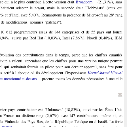
e qui a le plus contribué à cette version était
Broadcom
(21,31%), sans
uhaitaient adapter le noyau, mais la seconde était "Hobbyists" (ceux qui
e
% et d’Intel avec 5,40%. Remarquons la présence de Microsoft au 28
rang
s de modifications, nommés "patches").
, 10 612 programmeurs issus de 844 entreprises et de 55 pays ont fourni
14,94%, suivie par Red Hat (10,03%), Intel (7,86%), Novell (6,48%), IBM
.
’évolution des contributions dans le temps, parce que les chiffres cumulés
ivité a ralenti, cependant que les chiffres pour une version unique peuvent
l qui souhaitait fournir un pilote pour son dernier appareil, sans être pour
ès actif à l’époque où ils développaient l’hyperviseur
Kernel-based Virtual
ite mentionné ci-dessus
procure toutes les données nécessaires à une telle
emier pays contributeur est "Unknown" (18,83%), suivi par les États-Unis
 la France au dixième rang (2,67%) avec 147 contributeurs, même si, en
e la Finlande, des Pays-Bas, de la République Tchèque ou d’Israël. La forte