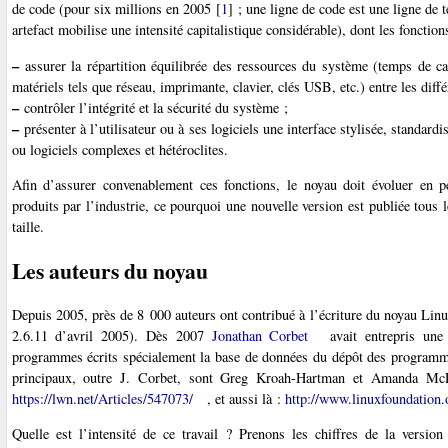
de code (pour six millions en 2005
[
1
]
; une ligne de code est une ligne de t
artefact mobilise une intensité capitalistique considérable), dont les fonction
–
assurer la répartition équilibrée des ressources du système (temps de ca
matériels tels que réseau, imprimante, clavier, clés USB, etc.) entre les diffé
–
contrôler l’intégrité et la sécurité du système ;
–
présenter à l’utilisateur ou à ses logiciels une interface stylisée, standard
ou logiciels complexes et hétéroclites.
Afin d’assurer convenablement ces fonctions, le noyau doit évoluer en p
produits par l’industrie, ce pourquoi une nouvelle version est publiée tous 
taille.
Les auteurs du noyau
Depuis 2005, près de 8 000 auteurs ont contribué à l’écriture du noyau Linu
2.6.11 d’avril 2005). Dès 2007
Jonathan Corbet
avait entrepris un
programmes écrits spécialement la base de données du dépôt des programmes
principaux, outre J. Corbet, sont Greg Kroah-Hartman et Amanda McP
https://lwn.net/Articles/547073/
, et aussi là :
http://www.linuxfoundation.o
Quelle est l’intensité de ce travail ? Prenons les chiffres de la vers