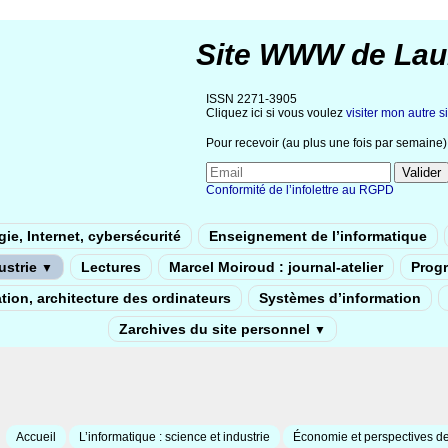
Site WWW de Lau
ISSN 2271-3905
Cliquez ici si vous voulez
visiter mon autre si
Pour recevoir (au plus une fois par semaine) 
Conformité de l’infolettre au RGPD
ie, Internet, cybersécurité
Enseignement de l’informatique
dustrie
Lectures
Marcel Moiroud : journal-atelier
Prog
▼
tion, architecture des ordinateurs
Systèmes d’information
Zarchives du site personnel
▼
Accueil
L’informatique : science et industrie
Économie et perspectives de