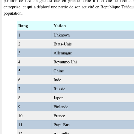
position de l’Allemagne est due en grande partie à l’activité de l’édite
entreprise, et qui a déployé une partie de son activité en République Tchèque
population.
Rang
Nation
1
Unknown
2
États-Unis
3
Allemagne
4
Royaume-Uni
5
Chine
6
Inde
7
Russie
8
Japon
9
Finlande
10
France
11
Pays-Bas
12
Australie