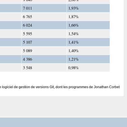
7 011
1,93%
6 765
1,87%
6 024
1,66%
5 595
1,54%
5 107
1,41%
5 089
1,40%
4 386
1,21%
3 548
0,98%
 le logiciel de gestion de versions Git, dont les programmes de Jonathan Corbet