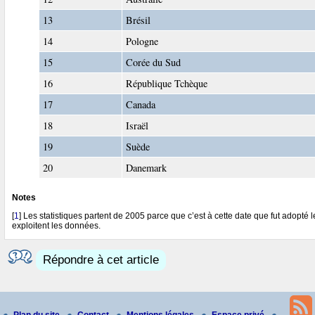
13
Brésil
14
Pologne
15
Corée du Sud
16
République Tchèque
17
Canada
18
Israël
19
Suède
20
Danemark
Notes
[
1
]
Les statistiques partent de 2005 parce que c’est à cette date que fut adopté
exploitent les données.
Répondre à cet article
Plan du site
Contact
Mentions légales
Espace privé