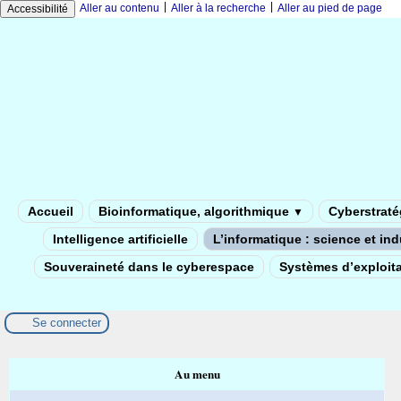
|
|
Aller au contenu
Aller à la recherche
Aller au pied de page
Accessibilité
Accueil
Bioinformatique, algorithmique
Cyberstratég
▼
Intelligence artificielle
L’informatique : science et in
Souveraineté dans le cyberespace
Systèmes d’exploita
Se connecter
Au menu