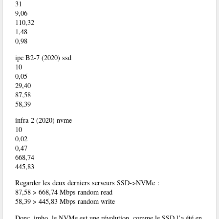
31
9,06
110,32
1,48
0,98
ipc B2-7 (2020) ssd
10
0,05
29,40
87,58
58,39
infra-2 (2020) nvme
10
0,02
0,47
668,74
445,83
Regarder les deux derniers serveurs SSD->NVMe :
87,58 > 668,74 Mbps random read
58,39 > 445,83 Mbps random write
Donc, imho, le NVMe est une révolution, comme le SSD l’a été en