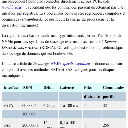
microsecondes) pour être connectés directement au bus PCIe, côté
Northbridge
, cependant que les commandes passent directement par une
interface par registres. Les opérations peuvent être regroupées, compilées et
optimisées
(streamlined)
, ce qui réduit la charge du processeur (et la
dissipation thermique).
La rapidité des réseaux modernes, type Infiniband, permet l’utilisation de
NVMe pour des systèmes de stockage externes, avec recours à
Remote
Direct Memory Access
(RDMA). On voit que c’est toute la problématique
du stockage de données qui est bouleversée.
Un autre article de
Techtarget
NVMe speeds explained
donne ce tableau
comparatif avec les méthodes SATA et SAS, conçues pour les disques
mécaniques :
Interface
IOPS
Débit
Latence
Files
Commandes
d’attente
par file
SATA
60 000 à
6 Gops
1 à 100 ms
1
32
100 000
12
0,1 à 100
SAS
200 000 à
1
256
Gops
ms