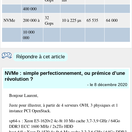
400 000
32
NVMe
200 000 à
10 à 225 µs
65 535
64 000
Gops
10 000
000
Répondre à cet article
NVMe : simple perfectionnement, ou prémice d’une
révolution ?
- le 8 décembre 2020
Bonjour Laurent,
Juste pour illustrer, à partir de 4 serveurs OVH, 3 physiques et 1
instance PCI OpenStack.
sp64-s : Xeon E5-1620v2 4c-8t 10 Mo cache 3,7-3,9 GHz / 64Go
DDR3 ECC 1600 MHz / 2x2To HDD
host-64l : Xeon D-1520 4c-8t 6 Mo cache 2,2-2,6 GHz / 64Go DDR3