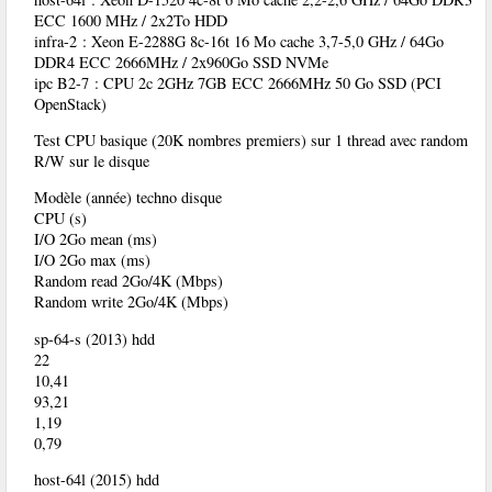
ECC 1600 MHz / 2x2To HDD
infra-2 : Xeon E-2288G 8c-16t 16 Mo cache 3,7-5,0 GHz / 64Go
DDR4 ECC 2666MHz / 2x960Go SSD NVMe
ipc B2-7 : CPU 2c 2GHz 7GB ECC 2666MHz 50 Go SSD (PCI
OpenStack)
Test CPU basique (20K nombres premiers) sur 1 thread avec random
R/W sur le disque
Modèle (année) techno disque
CPU (s)
I/O 2Go mean (ms)
I/O 2Go max (ms)
Random read 2Go/4K (Mbps)
Random write 2Go/4K (Mbps)
sp-64-s (2013) hdd
22
10,41
93,21
1,19
0,79
host-64l (2015) hdd