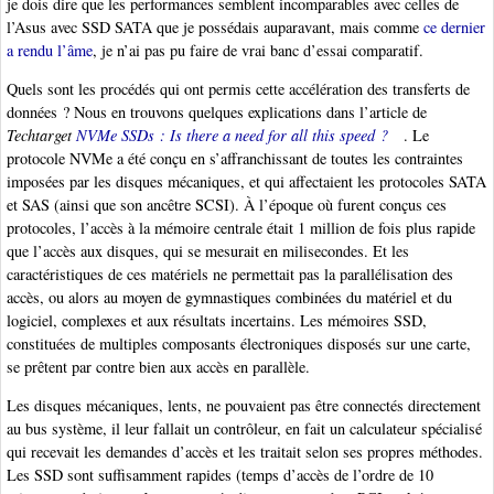
je dois dire que les performances semblent incomparables avec celles de
l’Asus avec SSD SATA que je possédais auparavant, mais comme
ce dernier
a rendu l’âme
, je n’ai pas pu faire de vrai banc d’essai comparatif.
Quels sont les procédés qui ont permis cette accélération des transferts de
données ? Nous en trouvons quelques explications dans l’article de
Techtarget
NVMe SSDs : Is there a need for all this speed ?
. Le
protocole NVMe a été conçu en s’affranchissant de toutes les contraintes
imposées par les disques mécaniques, et qui affectaient les protocoles SATA
et SAS (ainsi que son ancêtre SCSI). À l’époque où furent conçus ces
protocoles, l’accès à la mémoire centrale était 1 million de fois plus rapide
que l’accès aux disques, qui se mesurait en milisecondes. Et les
caractéristiques de ces matériels ne permettait pas la parallélisation des
accès, ou alors au moyen de gymnastiques combinées du matériel et du
logiciel, complexes et aux résultats incertains. Les mémoires SSD,
constituées de multiples composants électroniques disposés sur une carte,
se prêtent par contre bien aux accès en parallèle.
Les disques mécaniques, lents, ne pouvaient pas être connectés directement
au bus système, il leur fallait un contrôleur, en fait un calculateur spécialisé
qui recevait les demandes d’accès et les traitait selon ses propres méthodes.
Les SSD sont suffisamment rapides (temps d’accès de l’ordre de 10