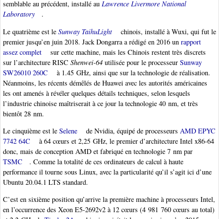
semblable au précédent, installé au
Lawrence Livermore National
Laboratory
.
Le quatrième est le
Sunway TaihuLight
chinois, installé à Wuxi, qui fut le
premier jusqu’en juin 2018. Jack Dongarra a rédigé en 2016 un
rapport
assez complet
sur cette machine, mais les Chinois restent très discrets
sur l’architecture RISC
Shenwei-64
utilisée pour le processeur
Sunway
SW26010 260C
à 1.45 GHz, ainsi que sur la technologie de réalisation.
Néanmoins, les récents démêlés de Huawei avec les autorités américaines
les ont amenés à révéler quelques détails techniques, selon lesquels
l’industrie chinoise maîtriserait à ce jour la technologie 40 nm, et très
bientôt 28 nm.
Le cinquième est le
Selene
de Nvidia, équipé de processeurs
AMD EPYC
7742 64C
à 64 cœurs et 2,25 GHz, le premier d’architecture Intel x86-64
donc, mais de conception AMD et fabriqué en technologie 7 nm par
TSMC
. Comme la totalité de ces ordinateurs de calcul à haute
performance il tourne sous Linux, avec la particularité qu’il s’agit ici d’une
Ubuntu 20.04.1 LTS standard.
C’est en sixième position qu’arrive la première machine à processeurs Intel,
en l’occurrence des Xeon E5-2692v2 à 12 cœurs (4 981 760 cœurs au total)