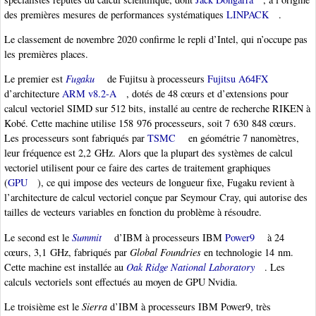
des premières mesures de performances systématiques
LINPACK
.
Le classement de novembre 2020 confirme le repli d’Intel, qui n’occupe pas
les premières places.
Le premier est
Fugaku
de Fujitsu à processeurs
Fujitsu A64FX
d’architecture
ARM v8.2-A
, dotés de 48 cœurs et d’extensions pour
calcul vectoriel SIMD sur 512 bits, installé au centre de recherche RIKEN à
Kobé. Cette machine utilise 158 976 processeurs, soit 7 630 848 cœurs.
Les processeurs sont fabriqués par
TSMC
en géométrie 7 nanomètres,
leur fréquence est 2,2 GHz. Alors que la plupart des systèmes de calcul
vectoriel utilisent pour ce faire des cartes de traitement graphiques
(
GPU
), ce qui impose des vecteurs de longueur fixe, Fugaku revient à
l’architecture de calcul vectoriel conçue par Seymour Cray, qui autorise des
tailles de vecteurs variables en fonction du problème à résoudre.
Le second est le
Summit
d’IBM à processeurs IBM
Power9
à 24
cœurs, 3,1 GHz, fabriqués par
Global Foundries
en technologie 14 nm.
Cette machine est installée au
Oak Ridge National Laboratory
. Les
calculs vectoriels sont effectués au moyen de GPU Nvidia.
Le troisième est le
Sierra
d’IBM à processeurs IBM Power9, très