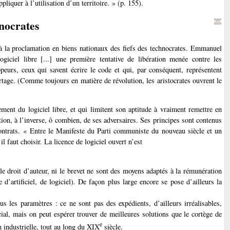
pliquer à l’utilisation d’un territoire. » (p. 155).
hnocrates
t à la proclamation en biens nationaux des fiefs des technocrates. Emmanuel
iciel libre [...] une première tentative de libération menée contre les
peurs, ceux qui savent écrire le code et qui, par conséquent, représentent
artage. (Comme toujours en matière de révolution, les aristocrates ouvrent le
ement du logiciel libre, et qui limitent son aptitude à vraiment remettre en
ion, à l’inverse, ô combien, de ses adversaires. Ses principes sont contenus
i contrats. « Entre le Manifeste du Parti communiste du nouveau siècle et un
l faut choisir. La licence de logiciel ouvert n’est
e droit d’auteur, ni le brevet ne sont des moyens adaptés à la rémunération
’artificiel, de logiciel). De façon plus large encore se pose d’ailleurs la
 les paramètres : ce ne sont pas des expédients, d’ailleurs irréalisables,
al, mais on peut espérer trouver de meilleures solutions que le cortège de
e
 industrielle, tout au long du XIX
siècle.