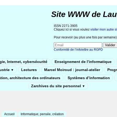
Site WWW de Lau
ISSN 2271-3905
Cliquez ici si vous voulez
visiter mon autre si
Pour recevoir (au plus une fois par semaine) 
Conformité de l’infolettre au RGPD
ie, Internet, cybersécurité
Enseignement de l’informatique
dustrie
Lectures
Marcel Moiroud : journal-atelier
Prog
▼
tion, architecture des ordinateurs
Systèmes d’information
Zarchives du site personnel
▼
Accueil
Informatique, pensée, création