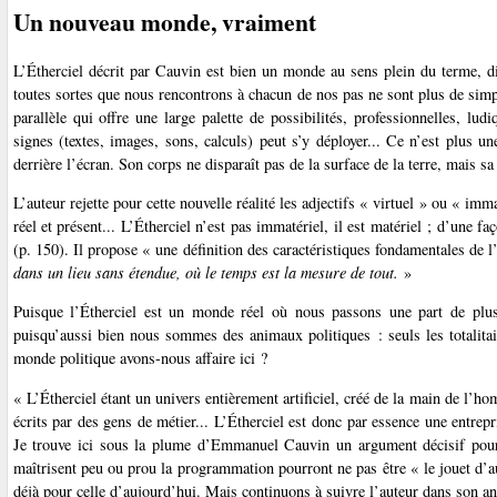
Un nouveau monde, vraiment
L’Étherciel décrit par Cauvin est bien un monde au sens plein du terme, d
toutes sortes que nous rencontrons à chacun de nos pas ne sont plus de simp
parallèle qui offre une large palette de possibilités, professionnelles, lu
signes (textes, images, sons, calculs) peut s’y déployer... Ce n’est plus u
derrière l’écran. Son corps ne disparaît pas de la surface de la terre, mais sa 
L’auteur rejette pour cette nouvelle réalité les adjectifs « virtuel » ou « imma
réel et présent... L’Étherciel n’est pas immatériel, il est matériel ; d’une fa
(p. 150). Il propose « une définition des caractéristiques fondamentales de 
dans un lieu sans étendue, où le temps est la mesure de tout.
»
Puisque l’Étherciel est un monde réel où nous passons une part de plus 
puisqu’aussi bien nous sommes des animaux politiques : seuls les totalita
monde politique avons-nous affaire ici ?
« L’Étherciel étant un univers entièrement artificiel, créé de la main de l’ho
écrits par des gens de métier... L’Étherciel est donc par essence une entr
Je trouve ici sous la plume d’Emmanuel Cauvin un argument décisif pour 
maîtrisent peu ou prou la programmation pourront ne pas être « le jouet d’
déjà pour celle d’aujourd’hui. Mais continuons à suivre l’auteur dans son ana