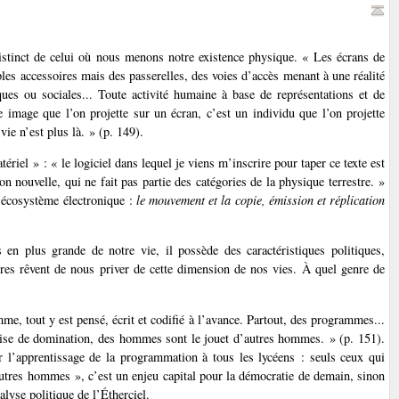
istinct de celui où nous menons notre existence physique. « Les écrans de
les accessoires mais des passerelles, des voies d’accès menant à une réalité
diques ou sociales... Toute activité humaine à base de représentations et de
ne image que l’on projette sur un écran, c’est un individu que l’on projette
vie n’est plus là. » (p. 149).
tériel » : « le logiciel dans lequel je viens m’inscrire pour taper ce texte est
çon nouvelle, qui ne fait pas partie des catégories de la physique terrestre. »
l’écosystème électronique :
le mouvement et la copie, émission et réplication
en plus grande de notre vie, il possède des caractéristiques politiques,
ires rêvent de nous priver de cette dimension de nos vies. À quel genre de
mme, tout y est pensé, écrit et codifié à l’avance. Partout, des programmes...
eprise de domination, des hommes sont le jouet d’autres hommes. » (p. 151).
l’apprentissage de la programmation à tous les lycéens : seuls ceux qui
autres hommes », c’est un enjeu capital pour la démocratie de demain, sinon
lyse politique de l’Étherciel.