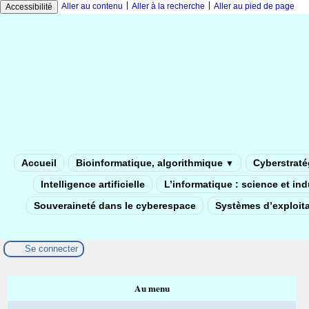
|
|
Aller au contenu
Aller à la recherche
Aller au pied de page
Accessibilité
Accueil
Bioinformatique, algorithmique
Cyberstratég
▼
Intelligence artificielle
L’informatique : science et in
Souveraineté dans le cyberespace
Systèmes d’exploita
Se connecter
Au menu