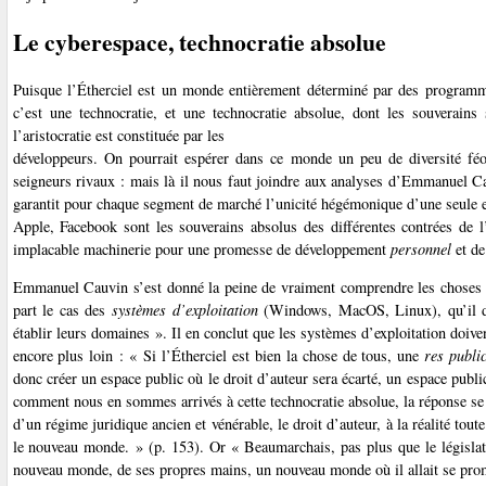
Le cyberespace, technocratie absolue
Puisque l’Étherciel est un monde entièrement déterminé par des programm
c’est une technocratie, et une technocratie absolue, dont les souverains
l’aristocratie est constituée par les
développeurs. On pourrait espérer dans ce monde un peu de diversité fé
seigneurs rivaux : mais là il nous faut joindre aux analyses d’Emmanuel C
garantit pour chaque segment de marché l’unicité hégémonique d’une seule e
Apple, Facebook sont les souverains absolus des différentes contrées de l’
implacable machinerie pour une promesse de développement
personnel
et de
Emmanuel Cauvin s’est donné la peine de vraiment comprendre les choses de
part le cas des
systèmes d’exploitation
(Windows, MacOS, Linux), qu’il 
établir leurs domaines ». Il en conclut que les systèmes d’exploitation doiv
encore plus loin : « Si l’Étherciel est bien la chose de tous, une
res publi
donc créer un espace public où le droit d’auteur sera écarté, un espace publi
comment nous en sommes arrivés à cette technocratie absolue, la réponse se 
d’un régime juridique ancien et vénérable, le droit d’auteur, à la réalité tout
le nouveau monde. » (p. 153). Or « Beaumarchais, pas plus que le législat
nouveau monde, de ses propres mains, un nouveau monde où il allait se prome