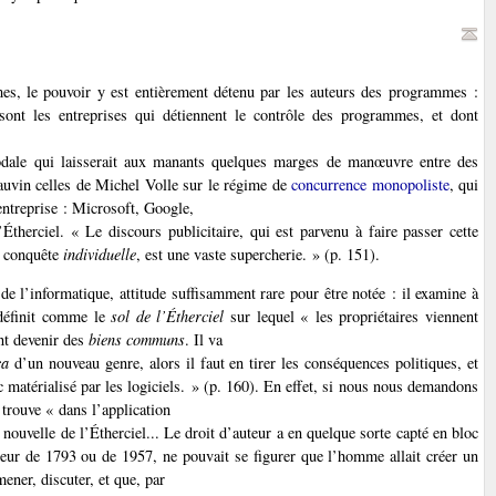
es, le pouvoir y est entièrement détenu par les auteurs des programmes :
 sont les entreprises qui détiennent le contrôle des programmes, et dont
odale qui laisserait aux manants quelques marges de manœuvre entre des
auvin celles de Michel Volle sur le régime de
concurrence monopoliste
, qui
ntreprise : Microsoft, Google,
Étherciel. « Le discours publicitaire, qui est parvenu à faire passer cette
 conquête
individuelle
, est une vaste supercherie. » (p. 151).
 l’informatique, attitude suffisamment rare pour être notée : il examine à
définit comme le
sol de l’Étherciel
sur lequel « les propriétaires viennent
ent devenir des
biens communs
. Il va
ca
d’un nouveau genre, alors il faut en tirer les conséquences politiques, et
c matérialisé par les logiciels. » (p. 160). En effet, si nous nous demandons
trouve « dans l’application
e nouvelle de l’Étherciel... Le droit d’auteur a en quelque sorte capté en bloc
eur de 1793 ou de 1957, ne pouvait se figurer que l’homme allait créer un
ner, discuter, et que, par