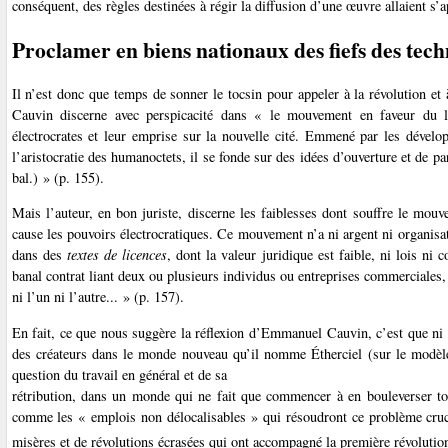
conséquent, des règles destinées à régir la diffusion d’une œuvre allaient s’ap
Proclamer en biens nationaux des fiefs des tec
Il n’est donc que temps de sonner le tocsin pour appeler à la révolution e
Cauvin discerne avec perspicacité dans « le mouvement en faveur du log
électrocrates et leur emprise sur la nouvelle cité. Emmené par les dévelop
l’aristocratie des humanoctets, il se fonde sur des idées d’ouverture et de p
bal.) » (p. 155).
Mais l’auteur, en bon juriste, discerne les faiblesses dont souffre le mouv
cause les pouvoirs électrocratiques. Ce mouvement n’a ni argent ni organisat
dans des
textes de licences
, dont la valeur juridique est faible, ni lois n
banal contrat liant deux ou plusieurs individus ou entreprises commerciales, i
ni l’un ni l’autre... » (p. 157).
En fait, ce que nous suggère la réflexion d’Emmanuel Cauvin, c’est que ni l
des créateurs dans le monde nouveau qu’il nomme Étherciel (sur le modèle d
question du travail en général et de sa
rétribution, dans un monde qui ne fait que commencer à en bouleverser tous
comme les « emplois non délocalisables » qui résoudront ce problème cruci
misères et de révolutions écrasées qui ont accompagné la première révolution