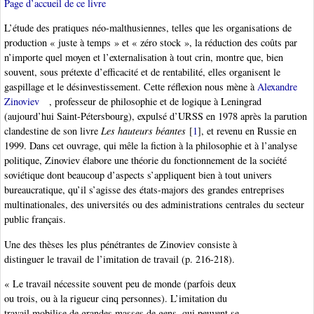
Page d’accueil de ce livre
L’étude des pratiques néo-malthusiennes, telles que les organisations de
production « juste à temps » et « zéro stock », la réduction des coûts par
n’importe quel moyen et l’externalisation à tout crin, montre que, bien
souvent, sous prétexte d’efficacité et de rentabilité, elles organisent le
gaspillage et le désinvestissement. Cette réflexion nous mène à
Alexandre
Zinoviev
, professeur de philosophie et de logique à Leningrad
(aujourd’hui Saint-Pétersbourg), expulsé d’URSS en 1978 après la parution
clandestine de son livre
Les hauteurs béantes
[
1
]
, et revenu en Russie en
1999. Dans cet ouvrage, qui mêle la fiction à la philosophie et à l’analyse
politique, Zinoviev élabore une théorie du fonctionnement de la société
soviétique dont beaucoup d’aspects s’appliquent bien à tout univers
bureaucratique, qu’il s’agisse des états-majors des grandes entreprises
multinationales, des universités ou des administrations centrales du secteur
public français.
Une des thèses les plus pénétrantes de Zinoviev consiste à
distinguer le travail de l’imitation de travail (p. 216-218).
« Le travail nécessite souvent peu de monde (parfois deux
ou trois, ou à la rigueur cinq personnes). L’imitation du
travail mobilise de grandes masses de gens, qui peuvent se