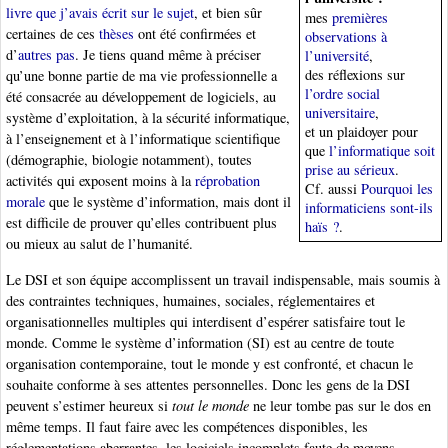
livre que j’avais écrit sur le sujet
, et bien sûr
mes
premières
certaines de ces
thèses
ont été confirmées et
observations à
d’
autres pas
. Je tiens quand même à préciser
l’université
,
des réflexions sur
qu’une bonne partie de ma vie professionnelle a
l’ordre social
été consacrée au développement de logiciels, au
universitaire
,
système d’exploitation, à la sécurité informatique,
et un plaidoyer pour
à l’enseignement et à l’informatique scientifique
que
l’informatique soit
(démographie, biologie notamment), toutes
prise au sérieux
.
activités qui exposent moins à la
réprobation
Cf. aussi
Pourquoi les
morale
que le système d’information, mais dont il
informaticiens sont-ils
est difficile de prouver qu’elles contribuent plus
haïs ?
.
ou mieux au salut de l’humanité.
Le DSI et son équipe accomplissent un travail indispensable, mais soumis à
des contraintes techniques, humaines, sociales, réglementaires et
organisationnelles multiples qui interdisent d’espérer satisfaire tout le
monde. Comme le système d’information (SI) est au centre de toute
organisation contemporaine, tout le monde y est confronté, et chacun le
souhaite conforme à ses attentes personnelles. Donc les gens de la DSI
peuvent s’estimer heureux si
tout le monde
ne leur tombe pas sur le dos en
même temps. Il faut faire avec les compétences disponibles, les
réglementations aberrantes, les logiciels incomplets faute de moyens