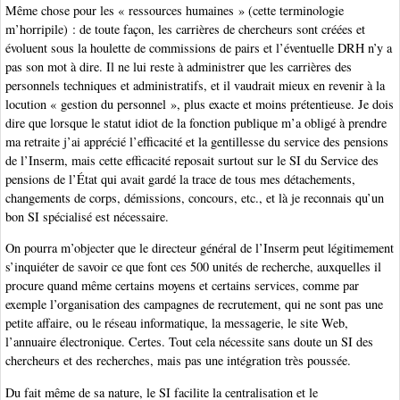
Même chose pour les « ressources humaines » (cette terminologie
m’horripile) : de toute façon, les carrières de chercheurs sont créées et
évoluent sous la houlette de commissions de pairs et l’éventuelle DRH n’y a
pas son mot à dire. Il ne lui reste à administrer que les carrières des
personnels techniques et administratifs, et il vaudrait mieux en revenir à la
locution « gestion du personnel », plus exacte et moins prétentieuse. Je dois
dire que lorsque le statut idiot de la fonction publique m’a obligé à prendre
ma retraite j’ai apprécié l’efficacité et la gentillesse du service des pensions
de l’Inserm, mais cette efficacité reposait surtout sur le SI du Service des
pensions de l’État qui avait gardé la trace de tous mes détachements,
changements de corps, démissions, concours, etc., et là je reconnais qu’un
bon SI spécialisé est nécessaire.
On pourra m’objecter que le directeur général de l’Inserm peut légitimement
s’inquiéter de savoir ce que font ces 500 unités de recherche, auxquelles il
procure quand même certains moyens et certains services, comme par
exemple l’organisation des campagnes de recrutement, qui ne sont pas une
petite affaire, ou le réseau informatique, la messagerie, le site Web,
l’annuaire électronique. Certes. Tout cela nécessite sans doute un SI des
chercheurs et des recherches, mais pas une intégration très poussée.
Du fait même de sa nature, le SI facilite la centralisation et le