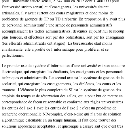
pour l’université stricto sensu, 2 347 000 en 2012 dont 1 400 000 pour
l’université stricto sensu) et d’enseignants, les universités étaient
artisanales, il y avait surtout des cours magistraux et donc moins de
problèmes de groupes de TP ou TD à répartir. En proportion il y avait plus
de personnel administratif ; une armée de personnels administratifs
accomplissaient les tâches administratives, devenues aujourd’hui beaucoup
plus lourdes, et effectuées soit par des ordinateurs, soit par les enseignants
(les effectifs administratifs ont stagné). La bureaucratie était moins
envahissante, elle a profité de l’informatique pour proliférer et se
perfectionner.
Le premier axe du système d’information d’une université est son annuaire
électronique, qui enregistre les étudiants, les enseignants et les personnels
techniques et administratifs. Le second axe est le système de gestion de la
scolarité, qui enregistre les enseignements, les diplômes, les cours et les
examens. L’élément le plus complexe du SI est le système de gestion des
emplois du temps et de réservation des salles, qui a pour but de mettre en
correspondance de façon raisonnable et conforme aux règles universitaires
les entités de l’axe 1 avec les entités de l’axe 2 : c’est un problème de
recherche opérationnelle NP-complet, c’est-à-dire qui n’a pas de solution
algorithmique calculable en un temps humain. Il faut donc trouver des
solutions approchées acceptables, et quiconque a essayé sait que c’est très