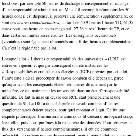
fonctions, par exemple 50 heures de décharge d’enseignement en échange
d’une responsabilité administrative. Mais s’il accomplit néanmoins les 50
heures dont il est dispensé, il percevra une rémunération supplémentaire, ce
sont des
heures complémentaires
, au tarif de 40,91 euros l’heure TD, 61,35
euros pour une heure de cours magistral, 27,26 euros l’heure de TP, et ce
dans certaines limites assez étroites. Les enseignants occasionnels
(vacataires) sont également rémunérés au tarif des heures complémentaires.
Ça c’est la règle fixée par la loi.
Lorsque la loi « Libertés et responsabilités des universités » (LRU) est
entrée en vigueur, et que par conséquent ont été instaurées les
« Responsabilités et compétences élargies » (RCE) prévues par cette loi,
l’université a dû se préoccuper de savoir combien elle dépensait, parce
qu’auparavant les enseignants étaient rémunérés directement par le
ministère, ce qui maintenait les universités dans un état d’irresponsabilité
infantile. De fait la mise en œuvre des RCE était principalement une
question de SI. La DSI a donc été priée de savoir combien d’heures
complémentaires étaient payées, pour quel montant et à qui. Ce fut une
enquête pittoresque. Une université amie nous fit cadeau d’un logiciel conçu
à cet effet, puis nous partîmes à la recherche des données. Pour observer le
flux des versements d’heures complémentaires, il eût été commode
qu’existât un système unique de versement, mais il nous fallut constater au