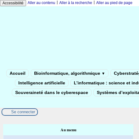
|
|
Aller au contenu
Aller à la recherche
Aller au pied de page
Accessibilité
Accueil
Bioinformatique, algorithmique
Cyberstratég
▼
Intelligence artificielle
L’informatique : science et in
Souveraineté dans le cyberespace
Systèmes d’exploita
Se connecter
Au menu