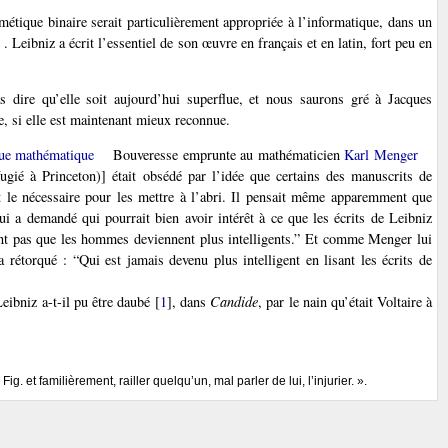
hmétique binaire serait particulièrement appropriée à l’informatique, dans un
. Leibniz a écrit l’essentiel de son œuvre en français et en latin, fort peu en
as dire qu’elle soit aujourd’hui superflue, et nous saurons gré à Jacques
e, si elle est maintenant mieux reconnue.
ique mathématique
Bouveresse emprunte au mathématicien
Karl Menger
ugié à Princeton)] était obsédé par l’idée que certains des manuscrits de
it le nécessaire pour les mettre à l’abri. Il pensait même apparemment que
lui a demandé qui pourrait bien avoir intérêt à ce que les écrits de Leibniz
lent pas que les hommes deviennent plus intelligents.” Et comme Menger lui
a rétorqué : “Qui est jamais devenu plus intelligent en lisant les écrits de
eibniz a-t-il pu être daubé
[
1
]
, dans
Candide
, par le nain qu’était Voltaire à
Fig. et familièrement, railler quelqu’un, mal parler de lui, l’injurier. ».