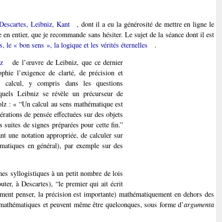
Descartes, Leibniz, Kant
, dont il a eu la générosité de mettre en ligne le
en entier, que je recommande sans hésiter. Le sujet de la séance dont il est
, le « bon sens », la logique et les vérités éternelles
.
z
de l’œuvre de Leibniz, que ce dernier
phie l’exigence de clarté, de précision et
le calcul, y compris dans les questions
uels Leibniz se révèle un précurseur de
olz : « “Un calcul au sens mathématique est
érations de pensée effectuées sur des objets
suites de signes préparées pour cette fin.”
nt une notation appropriée, de calculer sur
matiques en général), par exemple sur des
mes syllogistiques à un petit nombre de lois
outer, à Descartes), “le premier qui ait écrit
ement penser, la précision est importante) mathématiquement en dehors des
s mathématiques et peuvent même être quelconques, sous forme d’
argumenta