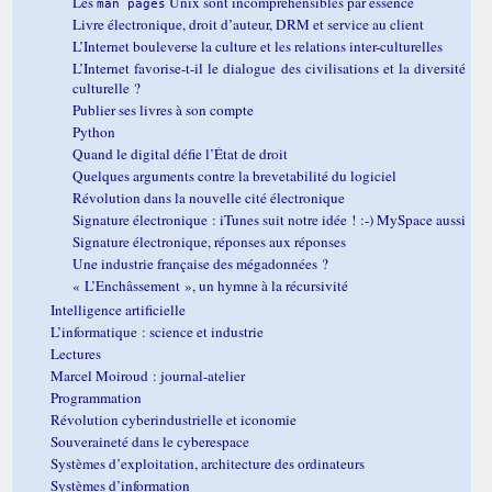
Les
Unix sont incompréhensibles par essence
man pages
Livre électronique, droit d’auteur, DRM et service au client
L’Internet bouleverse la culture et les relations inter-culturelles
L’Internet favorise-t-il le dialogue des civilisations et la diversité
culturelle ?
Publier ses livres à son compte
Python
Quand le digital défie l’État de droit
Quelques arguments contre la brevetabilité du logiciel
Révolution dans la nouvelle cité électronique
Signature électronique : iTunes suit notre idée ! :-) MySpace aussi
Signature électronique, réponses aux réponses
Une industrie française des mégadonnées ?
« L’Enchâssement », un hymne à la récursivité
Intelligence artificielle
L’informatique : science et industrie
Lectures
Marcel Moiroud : journal-atelier
Programmation
Révolution cyberindustrielle et iconomie
Souveraineté dans le cyberespace
Systèmes d’exploitation, architecture des ordinateurs
Systèmes d’information