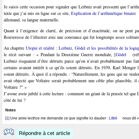
Je saisis cette occasion pour signaler que Leibniz avait pressenti que l’arit
texte que j’ai mis en ligne sur ce site,
Explication de l’arithmétique binaire
allemand, sa langue maternelle.
Quant à l’exigence de clarté, de précision et d’exactitude, on ne peut p
Bouveresse de l’illustrer avec une constance qui fut longtemps assez solitair
Au chapitre
Utopie et réalité : Leibniz, Gödel et les possibilités de la log
le récit suivant : « Pendant la Deuxième Guerre mondiale, [
Gödel
(réf
Leibniz risquaient d’être détruits parce qu’on n’avait probablement pas fa
certains avaient intérêt à ce qu’ils soient détruits. En 1939, Karl Menger 
soient détruits. À quoi il a répondu : “Naturellement, les gens qui ne veu
avait objecté que Voltaire serait probablement une cible plus plausible, il 
Voltaire ?” »
J’avoue avoir jubilé à cette lecture : comment un géant de la pensée tel que L
côté de lui ?
Notes
[
1
]
Une amie lectrice me demande ce que signifie ici
dauber
:
Littré
nous dit « 
Répondre à cet article