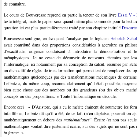
de connaître.
Le cours de Bouveresse reprend en partie la teneur de son livre
Essai V - 
texte intégral, mais le papier sera quand même plus commode pour la lecture 
question ici est plus particulièrement traité par son chapitre intitulé
Descartes
Bouveresse souligne, en évoquant l’analyse par le logicien
Heinrich Schol
avait contribué dans des proportions considérables à accroître en philoso
d’exactitude, exigence conduisant à introduire la démonstration et 
métaphysiques. Je ne cesse de découvrir de nouveaux chemins par lesq
l’informatique, ici notamment par sa conception du calcul, résumée par Sch
un dispositif de règles de transformation qui permettent de remplacer des op
mathématiques quelconques par des transformations mécaniques de certaines 
Leibniz a, du même coup, reconnu clairement qu’il était possible, moyenna
bien autre chose que des nombres ou des grandeurs (ou des objets mathé
concepts ou des propositions. » Toute l’informatique en découle.
Encore ceci : « D’Aristote, qui a eu le mérite éminent de soumettre les for
infaillibles, Leibniz dit qu’il a été, de ce fait (n’en déplaise, pourrait-on aj
mathématiquement en dehors des
mathématiques
”. Écrire (et non pas seul
mathématiques voulait dire justement écrire, sur des sujets qui ne sont pa
in forma
. »