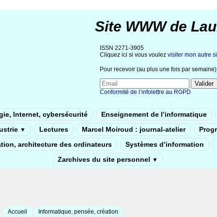
Site WWW de Lau
ISSN 2271-3905
Cliquez ici si vous voulez
visiter mon autre si
Pour recevoir (au plus une fois par semaine) 
Conformité de l’infolettre au RGPD
ie, Internet, cybersécurité
Enseignement de l’informatique
dustrie
Lectures
Marcel Moiroud : journal-atelier
Prog
▼
tion, architecture des ordinateurs
Systèmes d’information
Zarchives du site personnel
▼
Accueil
Informatique, pensée, création