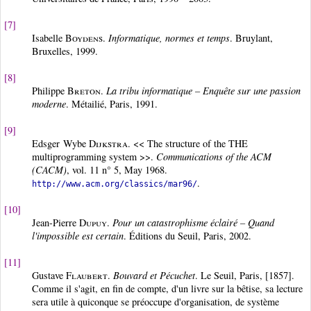
[7]
Isabelle
Boydens
.
Informatique, normes et temps
. Bruylant,
Bruxelles, 1999.
[8]
Philippe
Breton
.
La tribu informatique – Enquête sur une passion
moderne
. Métailié, Paris, 1991.
[9]
Edsger Wybe
Dijkstra
. << The structure of the THE
multiprogramming system >>.
Communications of the ACM
(CACM)
, vol. 11 n° 5, May 1968.
.
http://www.acm.org/classics/mar96/
[10]
Jean-Pierre
Dupuy
.
Pour un catastrophisme éclairé – Quand
l'impossible est certain
. Éditions du Seuil, Paris, 2002.
[11]
Gustave
Flaubert
.
Bouvard et Pécuchet
. Le Seuil, Paris, [1857].
Comme il s'agit, en fin de compte, d'un livre sur la bêtise, sa lecture
sera utile à quiconque se préoccupe d'organisation, de système