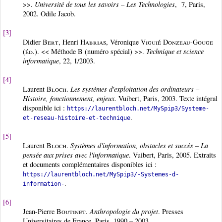
>>.
Université de tous les savoirs – Les Technologies
, 7, Paris,
2002. Odile Jacob.
[3]
Didier
Bert
, Henri
Habrias
, Véronique
Viguié Donzeau-Gouge
(éd.)
. << Méthode B (numéro spécial) >>.
Technique et science
informatique
, 22, 1/2003.
[4]
Laurent
Bloch
.
Les systèmes d'exploitation des ordinateurs –
Histoire, fonctionnement, enjeux
. Vuibert, Paris, 2003. Texte intégral
disponible ici :
https://laurentbloch.net/MySpip3/Systeme-
.
et-reseau-histoire-et-technique
[5]
Laurent
Bloch
.
Systèmes d'information, obstacles et succès – La
pensée aux prises avec l'informatique
. Vuibert, Paris, 2005. Extraits
et documents complémentaires disponibles ici :
https://laurentbloch.net/MySpip3/-Systemes-d-
.
information-
[6]
Jean-Pierre
Boutinet
.
Anthropologie du projet
. Presses
Universitaires de France, Paris, 1990 – 2003.