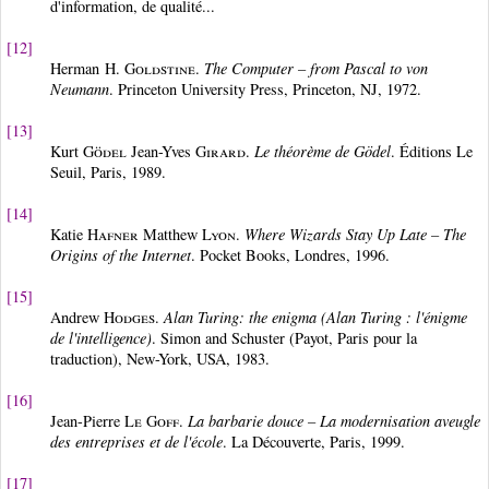
d'information, de qualité...
[12]
Herman H.
Goldstine
.
The Computer – from Pascal to von
Neumann
. Princeton University Press, Princeton, NJ, 1972.
[13]
Kurt
Gödel
Jean-Yves
Girard
.
Le théorème de Gödel
. Éditions Le
Seuil, Paris, 1989.
[14]
Katie
Hafner
Matthew
Lyon
.
Where Wizards Stay Up Late – The
Origins of the Internet
. Pocket Books, Londres, 1996.
[15]
Andrew
Hodges
.
Alan Turing: the enigma (Alan Turing : l'énigme
de l'intelligence)
. Simon and Schuster (Payot, Paris pour la
traduction), New-York, USA, 1983.
[16]
Jean-Pierre
Le Goff
.
La barbarie douce – La modernisation aveugle
des entreprises et de l'école
. La Découverte, Paris, 1999.
[17]