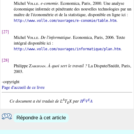
Michel
Volle
.
e-conomie
. Economica, Paris, 2000. Une analyse
économique informée et pénétrante des nouvelles technologies par un
maître de l'économétrie et de la statistique, disponible en ligne ici :
.
http://www.volle.com/ouvrages/e-conomie/table.htm
[27]
Michel
Volle
.
De l'informatique
. Economica, Paris, 2006. Texte
intégral disponible ici :
.
http://www.volle.com/ouvrages/informatique/plan.htm
[28]
Philippe
Zarifian
.
À quoi sert le travail ?
La Dispute/Snédit, Paris,
2003.
-copyright
Page d'accueil de ce livre
A
E
E
Ce document a été traduit de L
T
X par
H
V
A
E
Répondre à cet article