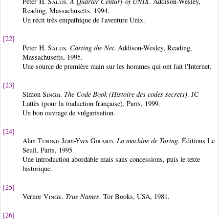
Peter H.
Salus
.
A Quarter Century of UNIX
. Addison-Wesley,
Reading, Massachusetts, 1994.
Un récit très empathique de l'aventure Unix.
[22]
Peter H.
Salus
.
Casting the Net
. Addison-Wesley, Reading,
Massachusetts, 1995.
Une source de première main sur les hommes qui ont fait l'Internet.
[23]
Simon
Singh
.
The Code Book (Histoire des codes secrets)
. JC
Lattès (pour la traduction française), Paris, 1999.
Un bon ouvrage de vulgarisation.
[24]
Alan
Turing
Jean-Yves
Girard
.
La machine de Turing
. Éditions Le
Seuil, Paris, 1995.
Une introduction abordable mais sans concessions, puis le texte
historique.
[25]
Vernor
Vinge
.
True Names
. Tor Books, USA, 1981.
[26]