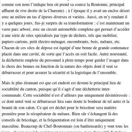
comme son nom l’indique lieu où prend sa source la Boutonne, principal
affluent de rive droite de la Charente) ; à l’époque il y avait un enclos désert
avec au milieu un tas d’épaves diverses et variées. Aussi, en m’y rendant il
y a quelques jours, fus-je surpris de sa transformation : c’est maintenant un
vaste parc arboré, avec un circuit automobile complexe qui permet d’accéder
à une série de sites spécialisés par type de déchets, tels que mobilier,
papiers-cartons, petit électro-ménager, encombrants, bois, métaux, etc.
Chacun de ces sites de dépose est équipé d’une benne de grande contenance
placée dans une cavité, de sorte que l’accès en soit facile. Autre nouveauté,
la déchetterie emploie du personnel à plein temps pour guider l’usager dans
le choix des bennes en fonction de la nature des objets dont il veut se
débarrasser et pour assurer la sécurité et la logistique de l’ensemble.
Mais le plus étonnant est que cet endroit est devenu le principal lieu de
sociabilité du canton, puisque qu’il s’agit d’une déchetterie inter-
communale. Cette sociabilité n’est d’ailleurs pas uniquement désintéressée :
ce dont untel veut se débarrasser fera sans doute le bonheur de tel autre et la
beauté de son salon. Ce qui est déchet pour le bricoleur sera matière
première pour le récupérateur de métaux. Bien sûr s’échangent là des
conseils de bricolage, et la fréquentation est loin d’être uniquement
masculine. Beaucoup de Chef-Boutonnais (ou banlieusards) y vont tous les