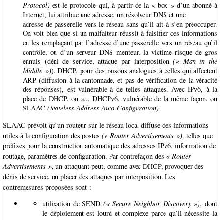
Protocol)
est le protocole qui, à partir de la « box » d’un abonné à
Internet, lui attribue une adresse, un résolveur DNS et une
adresse de passerelle vers le réseau sans qu’il ait à s’en préoccuper.
On voit bien que si un malfaiteur réussit à falsifier ces informations
en les remplaçant par l’adresse d’une passerelle vers un réseau qu’il
contrôle, ou d’un serveur DNS menteur, la victime risque de gros
ennuis (déni de service, attaque par interposition
(« Man in the
Middle »)
). DHCP, pour des raisons analogues à celles qui affectent
ARP (diffusion à la cantonnade, et pas de vérification de la véracité
des réponses), est vulnérable à de telles attaques. Avec IPv6, à la
place de DHCP, on a... DHCPv6, vulnérable de la même façon, ou
SLAAC
(Stateless Address Auto-Configuration)
.
SLAAC prévoit qu’un routeur sur le réseau local diffuse des informations
utiles à la configuration des postes
(« Router Advertisements »)
, telles que
préfixes pour la construction automatique des adresses IPv6, information de
routage, paramètres de configuration. Par contrefaçon des
« Router
Advertisements »
, un attaquant peut, comme avec DHCP, provoquer des
dénis de service, ou placer des attaques par interposition. Les
contremesures proposées sont :
utilisation de SEND
(« Secure Neighbor Discovery »)
, dont
le déploiement est lourd et complexe parce qu’il nécessite la