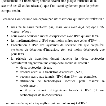
(décidément le Luxembourg semble devenir une plaque tournante de la
sécurité des SI et des réseaux), que j’utiliserai également pour le présent
compte-rendu.
Fernando Gont entame son exposé par six assertions qui méritent réflexion :
vous ne le savez peut-être pas, mais vous avez
déjà
déployé IPv6,
nolens volens
;
nous avons beaucoup moins d’expérience avec IPv6 qu’avec IPv4 ;
les implémentations d’IPv6 sont moins mûres que celles d’IPv4 ;
l’adaptation à IPv6 des systèmes de sécurité tels que coupe-feu,
systèmes de détection d’intrusion, etc., est moins développée que
pour IPv4 ;
la période de transition durant laquelle les deux protocoles
coexisteront engendrera une complexité accrue du réseau :
deux protocoles réseau,
recours accru à la traduction d’adresses (NAT),
recours accru aux tunnels (IPv6 dans IPv4 par exemple),
utilisation de technologies inédites pour assurer la
coexistence ;
–
il y a pénurie d’ingénieurs formés à IPv6 (et aux
technologies de la coexistence).
Il poursuit en énonçant cinq mythes qui courent au sujet d’IPv6 :