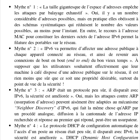
Mythe n° 1 : « La taille gigantesque de l’espace d’adresses empêche
les attaques par balayage exhaustif ». Oui, il y a un nombre
considérable d’adresses possibles, mais en pratique elles obéissent à
des schémas systématiques qui réduisent le nombre des valeurs
possibles, au moins pour l’instant. En outre, le recours à l’adresse
MAC pour constituer les derniers octets de l’adresse IPv6 permet la
filature des portables sur le réseau.
Mythe n° 2 : « IPv6 va permettre d’affecter une adresse publique à
chaque appareil connecté au réseau, et ainsi de revenir aux
connexions de bout en bout
(end to end)
du bon vieux temps ». À
supposer que les utilisateurs souhaitent effectivement que leur
machine à café dispose d’une adresse publique sur le réseau, il est
rien moins que sûr que ce soit une propriété désirable, surtout du
point de vue de la sécurité !
Mythe n° 3 : « ARP était un protocole peu sûr, il disparaît avec
IPv6, la sécurité est améliorée ». Oui, mais les attaques contre ARP
(usurpation d’adresse) peuvent aisément être adaptées au mécanisme
“Neighbor Discovery”
d’IPv6, qui fait la même chose qu’ARP par
un procédé analogue, diffusion à la cantonnade de l’adresse IP
recherchée et réponse au premier qui répond, peut-être un usurpateur.
Mythe n° 4 : « Le protocole DHCP de configuration automatique de
l’accès d’un poste au réseau était peu sûr, il disparaît avec IPv6, la
sécurité est améliorée ». DHCP
(Dynamic Host Configuration