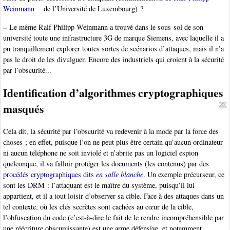
Weinmann
de l’Université de Luxembourg) ?
–
Le même Ralf Philipp Weinmann a trouvé dans le sous-sol de son
université toute une infrastructure 3G de marque Siemens, avec laquelle il a
pu tranquillement explorer toutes sortes de scénarios d’attaques, mais il n’a
pas le droit de les divulguer. Encore des industriels qui croient à la sécurité
par l’obscurité...
Identification d’algorithmes cryptographiques
masqués
Cela dit, la sécurité par l’obscurité va redevenir à la mode par la force des
choses ; en effet, puisque l’on ne peut plus être certain qu’aucun ordinateur
ni aucun téléphone ne soit inviolé et n’abrite pas un logiciel espion
quelconque, il va falloir protéger les documents (les contenus) par des
procédés cryptographiques dits
en salle blanche
. Un exemple précurseur, ce
sont les DRM : l’attaquant est le maître du système, puisqu’il lui
appartient, et il a tout loisir d’observer sa cible. Face à des attaques dans un
tel contexte, où les clés secrètes sont cachées au cœur de la cible,
l’obfuscation du code (c’est-à-dire le fait de le rendre incompréhensible par
une réécriture obscurcissante) est une arme défensive, et notamment