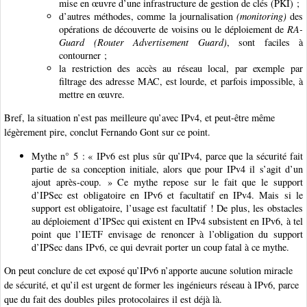
mise en œuvre d’une infrastructure de gestion de clés (PKI) ;
d’autres méthodes, comme la journalisation
(monitoring)
des
opérations de découverte de voisins ou le déploiement de
RA-
Guard (Router Advertisement Guard)
, sont faciles à
contourner ;
la restriction des accès au réseau local, par exemple par
filtrage des adresse MAC, est lourde, et parfois impossible, à
mettre en œuvre.
Bref, la situation n’est pas meilleure qu’avec IPv4, et peut-être même
légèrement pire, conclut Fernando Gont sur ce point.
Mythe n° 5 : « IPv6 est plus sûr qu’IPv4, parce que la sécurité fait
partie de sa conception initiale, alors que pour IPv4 il s’agit d’un
ajout après-coup. » Ce mythe repose sur le fait que le support
d’IPSec est obligatoire en IPv6 et facultatif en IPv4. Mais si le
support est obligatoire, l’usage est facultatif ! De plus, les obstacles
au déploiement d’IPSec qui existent en IPv4 subsistent en IPv6, à tel
point que l’IETF envisage de renoncer à l’obligation du support
d’IPSec dans IPv6, ce qui devrait porter un coup fatal à ce mythe.
On peut conclure de cet exposé qu’IPv6 n’apporte aucune solution miracle
de sécurité, et qu’il est urgent de former les ingénieurs réseau à IPv6, parce
que du fait des doubles piles protocolaires il est déjà là.