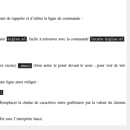
met de rappeler et d’éditer la ligne de commande :
hier
, facile à retrouver avec la commande
.
bigloo.el
locate bigloo.el
ire racine)
(bien noter le point devant le nom ; pour voir de tels
.emacs
ne ligne ainsi rédigée :
")
 Remplacer la chaîne de caractères entre guillemets par la valeur du chemin
er avec l’interprète lancé.