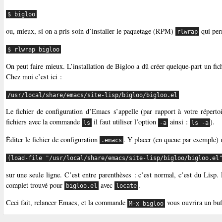
$ bigloo
ou, mieux, si on a pris soin d’installer le paquetage (RPM)
qui per
rlwrap
$ rlwrap bigloo
On peut faire mieux. L’installation de Bigloo a dû créer quelque-part un fic
Chez moi c’est ici :
/usr/local/share/emacs/site-lisp/bigloo/bigloo.el
Le fichier de configuration d’Emacs s’appelle (par rapport à votre réperto
fichiers avec la commande
il faut utiliser l’option
ainsi :
).
ls
-a
ls -a
Éditer le fichier de configuration
. Y placer (en queue par exemple) u
.emacs
(load-file "/usr/local/share/emacs/site-lisp/bigloo/bigloo.el
sur une seule ligne. C’est entre parenthèses : c’est normal, c’est du Lisp.
complet trouvé pour
avec
.
bigloo.el
locate
Ceci fait, relancer Emacs, et la commande
vous ouvrira un buff
M-x bigloo