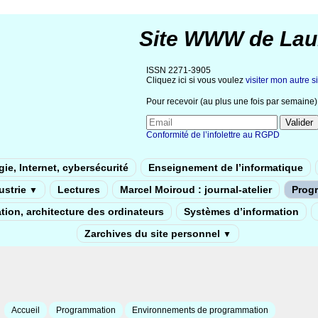
Site WWW de Lau
ISSN 2271-3905
Cliquez ici si vous voulez
visiter mon autre si
Pour recevoir (au plus une fois par semaine) 
Conformité de l’infolettre au RGPD
ie, Internet, cybersécurité
Enseignement de l’informatique
dustrie
Lectures
Marcel Moiroud : journal-atelier
Prog
▼
tion, architecture des ordinateurs
Systèmes d’information
Zarchives du site personnel
▼
Accueil
Programmation
Environnements de programmation