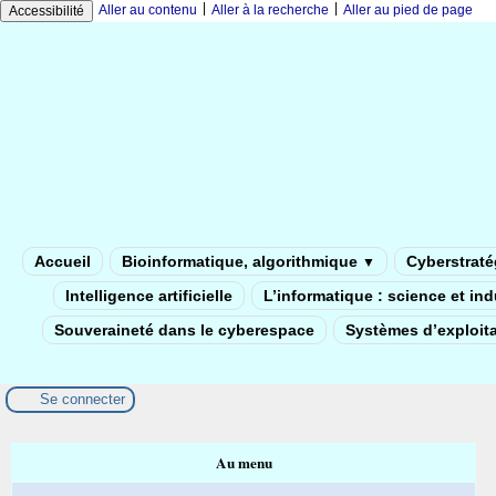
|
|
Aller au contenu
Aller à la recherche
Aller au pied de page
Accessibilité
Accueil
Bioinformatique, algorithmique
Cyberstratég
▼
Intelligence artificielle
L’informatique : science et in
Souveraineté dans le cyberespace
Systèmes d’exploita
Se connecter
Au menu