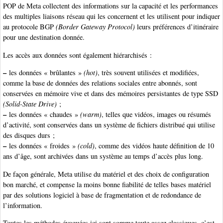
POP de Meta collectent des informations sur la capacité et les performances
des multiples liaisons réseau qui les concernent et les utilisent pour indiquer
au protocole BGP
(Border Gateway Protocol)
leurs préférences d’itinéraire
pour une destination donnée.
Les accès aux données sont également hiérarchisés :
–
les données « brûlantes »
(hot)
, très souvent utilisées et modifiées,
comme la base de données des relations sociales entre abonnés, sont
conservées en mémoire vive et dans des mémoires persistantes de type SSD
(Solid-State Drive)
;
–
les données « chaudes »
(warm)
, telles que vidéos, images ou résumés
d’activité, sont conservées dans un système de fichiers distribué qui utilise
des disques durs ;
–
les données « froides »
(cold)
, comme des vidéos haute définition de 10
ans d’âge, sont archivées dans un système au temps d’accès plus long.
De façon générale, Meta utilise du matériel et des choix de configuration
bon marché, et compense la moins bonne fiabilité de telles bases matériel
par des solutions logiciel à base de fragmentation et de redondance de
l’information.
Toutes les méthodes évoquées ici sont somme toute assez classiques, c’est