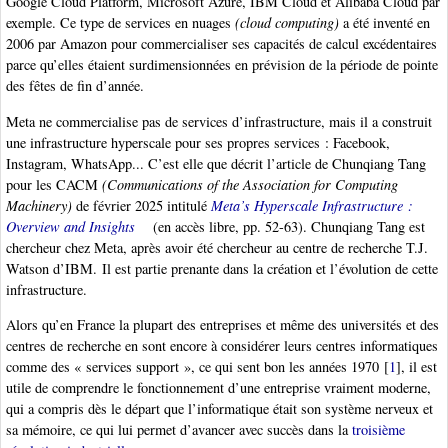
Google Cloud Platform, Microsoft Azure, IBM Cloud et Alibaba Cloud par
exemple. Ce type de services en nuages
(cloud computing)
a été inventé en
2006 par Amazon pour commercialiser ses capacités de calcul excédentaires
parce qu’elles étaient surdimensionnées en prévision de la période de pointe
des fêtes de fin d’année.
Meta ne commercialise pas de services d’infrastructure, mais il a construit
une infrastructure hyperscale pour ses propres services : Facebook,
Instagram, WhatsApp... C’est elle que décrit l’article de Chunqiang Tang
pour les CACM
(Communications of the Association for Computing
Machinery)
de février 2025 intitulé
Meta’s Hyperscale Infrastructure :
Overview and Insights
(en accès libre, pp. 52-63). Chunqiang Tang est
chercheur chez Meta, après avoir été chercheur au centre de recherche T.J.
Watson d’IBM. Il est partie prenante dans la création et l’évolution de cette
infrastructure.
Alors qu’en France la plupart des entreprises et même des universités et des
centres de recherche en sont encore à considérer leurs centres informatiques
comme des « services support », ce qui sent bon les années 1970
[
1
]
, il est
utile de comprendre le fonctionnement d’une entreprise vraiment moderne,
qui a compris dès le départ que l’informatique était son système nerveux et
sa mémoire, ce qui lui permet d’avancer avec succès dans la
troisième