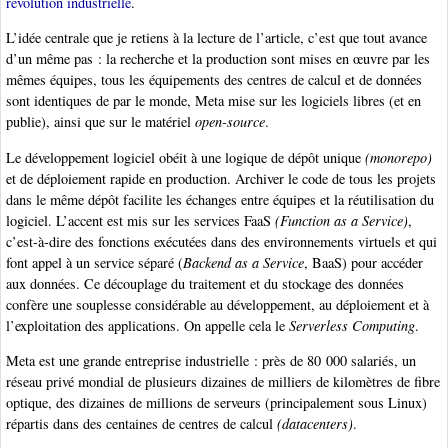
révolution industrielle
.
L’idée centrale que je retiens à la lecture de l’article, c’est que tout avance
d’un même pas : la recherche et la production sont mises en œuvre par les
mêmes équipes, tous les équipements des centres de calcul et de données
sont identiques de par le monde, Meta mise sur les logiciels libres (et en
publie), ainsi que sur le matériel
open-source
.
Le développement logiciel obéit à une logique de dépôt unique
(monorepo)
et de déploiement rapide en production. Archiver le code de tous les projets
dans le même dépôt facilite les échanges entre équipes et la réutilisation du
logiciel. L’accent est mis sur les services FaaS
(Function as a Service)
,
c’est-à-dire des fonctions exécutées dans des environnements virtuels et qui
font appel à un service séparé (
Backend as a Service
, BaaS) pour accéder
aux données. Ce découplage du traitement et du stockage des données
confère une souplesse considérable au développement, au déploiement et à
l’exploitation des applications. On appelle cela le
Serverless Computing
.
Meta est une grande entreprise industrielle : près de 80 000 salariés, un
réseau privé mondial de plusieurs dizaines de milliers de kilomètres de fibre
optique, des dizaines de millions de serveurs (principalement sous Linux)
répartis dans des centaines de centres de calcul
(datacenters)
.