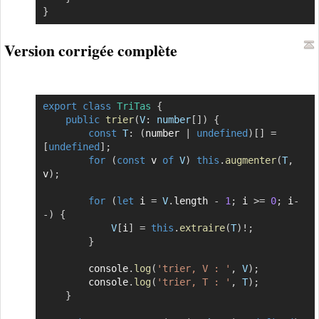
}
Version corrigée complète
export
class
TriTas
{
Copier
public
trier
(
V
:
 number
[
]
)
{
const
T
:
(
number 
|
undefined
)
[
]
=
[
undefined
]
;
for
(
const
 v 
of
V
)
this
.
augmenter
(
T
,
v
)
;
for
(
let
 i 
=
V
.
length 
-
1
;
 i 
>=
0
;
 i
-
-
)
{
V
[
i
]
=
this
.
extraire
(
T
)
!
;
}
        console
.
log
(
'trier, V : '
,
V
)
;
        console
.
log
(
'trier, T : '
,
T
)
;
}