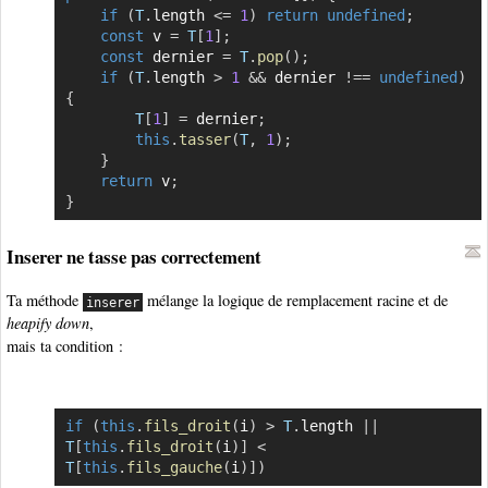
if
(
T
.
length 
<=
1
)
return
undefined
;
const
 v 
=
T
[
1
]
;
const
 dernier 
=
T
.
pop
(
)
;
if
(
T
.
length 
>
1
&&
 dernier 
!==
undefined
)
{
T
[
1
]
=
 dernier
;
this
.
tasser
(
T
,
1
)
;
}
return
 v
;
}
Inserer ne tasse pas correctement
Ta méthode
mélange la logique de remplacement racine et de
inserer
heapify down
,
mais ta condition :
if
(
this
.
fils_droit
(
i
)
>
T
.
length 
||
Copier
T
[
this
.
fils_droit
(
i
)
]
<
T
[
this
.
fils_gauche
(
i
)
]
)