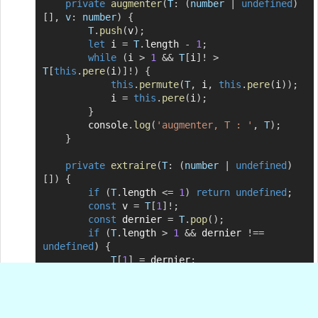
private
augmenter
(
T
:
(
number 
|
undefined
)
[
]
,
v
:
 number
)
{
T
.
push
(
v
)
;
let
 i 
=
T
.
length 
-
1
;
while
(
i 
>
1
&&
T
[
i
]
!
>
T
[
this
.
pere
(
i
)
]
!
)
{
this
.
permute
(
T
,
 i
,
this
.
pere
(
i
)
)
;
            i 
=
this
.
pere
(
i
)
;
}
        console
.
log
(
'augmenter, T : '
,
T
)
;
}
private
extraire
(
T
:
(
number 
|
undefined
)
[
]
)
{
if
(
T
.
length 
<=
1
)
return
undefined
;
const
 v 
=
T
[
1
]
!
;
const
 dernier 
=
T
.
pop
(
)
;
if
(
T
.
length 
>
1
&&
 dernier 
!==
undefined
)
{
T
[
1
]
=
 dernier
;
this
.
tasser
(
T
,
1
)
;
}
return
 v
;
}