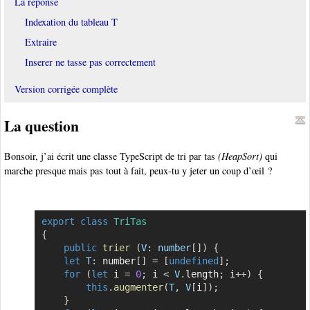
La réponse
Indexation du tableau T
Extraire
Inserer ne tasse pas correctement
Version corrigée complète
La question
Bonsoir, j’ai écrit une classe TypeScript de tri par tas
(HeapSort)
qui
marche presque mais pas tout à fait, peux-tu y jeter un coup d’œil ?
export
class
TriTas
Copier
{
public
trier
(
V
:
 number
[
]
)
{
let
T
:
 number
[
]
=
[
undefined
]
;
for
(
let
 i 
=
0
;
 i 
<
V
.
length
;
 i
++
)
{
this
.
augmenter
(
T
,
V
[
i
]
)
;
}