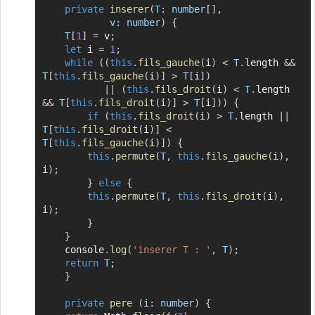
private
inserer
(
T
:
 number
[
]
,
v
:
 number
)
{
T
[
1
]
=
 v
;
let
 i 
=
1
;
while
(
(
this
.
fils_gauche
(
i
)
<
T
.
length 
&&
T
[
this
.
fils_gauche
(
i
)
]
>
T
[
i
]
)
||
(
this
.
fils_droit
(
i
)
<
T
.
length 
&&
T
[
this
.
fils_droit
(
i
)
]
>
T
[
i
]
)
)
{
if
(
this
.
fils_droit
(
i
)
>
T
.
length 
||
T
[
this
.
fils_droit
(
i
)
]
<
T
[
this
.
fils_gauche
(
i
)
]
)
{
this
.
permute
(
T
,
this
.
fils_gauche
(
i
)
,
i
)
;
}
else
{
this
.
permute
(
T
,
this
.
fils_droit
(
i
)
,
i
)
;
}
}
	console
.
log
(
'inserer T : '
,
T
)
;
return
T
;
}
private
pere
(
i
:
 number
)
{