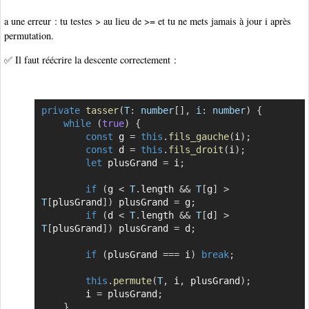
a une erreur : tu testes > au lieu de >= et tu ne mets jamais à jour i après
permutation.
✅ Il faut réécrire la descente correctement :
private
tasser
(
T
:
 number
[
]
,
i
:
 number
)
{
Copier
while
(
true
)
{
const
 g 
=
this
.
fils_gauche
(
i
)
;
const
 d 
=
this
.
fils_droit
(
i
)
;
let
 plusGrand 
=
 i
;
if
(
g 
<
T
.
length 
&&
T
[
g
]
>
T
[
plusGrand
]
)
 plusGrand 
=
 g
;
if
(
d 
<
T
.
length 
&&
T
[
d
]
>
T
[
plusGrand
]
)
 plusGrand 
=
 d
;
if
(
plusGrand 
===
 i
)
break
;
this
.
permute
(
T
,
 i
,
 plusGrand
)
;
        i 
=
 plusGrand
;
}