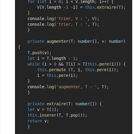
for
(
let
 i 
=
0
;
 i 
<
V
.
length
;
 i
++
)
{
V
[
V
.
length 
-
1
-
i
]
=
this
.
extraire
(
T
)
;
}
	console
.
log
(
'trier, V : '
,
V
)
;
	console
.
log
(
'trier, T : '
,
T
)
;
}
private
augmenter
(
T
:
 number
[
]
,
v
:
 number
)
{
T
.
push
(
v
)
;
let
 i 
=
T
.
length 
-
1
;
while
(
i 
>
0
&&
T
[
i
]
>
T
[
this
.
pere
(
i
)
]
)
{
this
.
permute
(
T
,
 i
,
this
.
pere
(
i
)
)
;
	    i 
=
this
.
pere
(
i
)
;
}
	console
.
log
(
'augmenter, T : '
,
T
)
;
}
private
extraire
(
T
:
 number
[
]
)
{
let
 v 
=
T
[
1
]
;
this
.
inserer
(
T
,
T
.
pop
(
)
)
;
return
 v
;
}