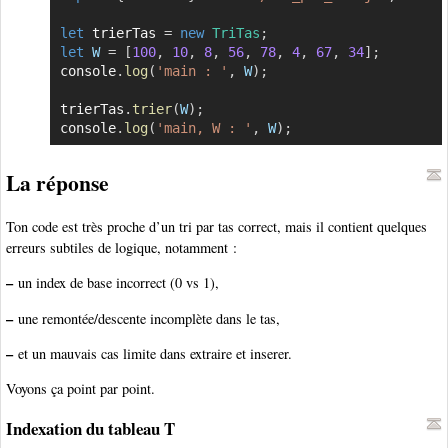
let
 trierTas 
=
new
TriTas
;
let
W
=
[
100
,
10
,
8
,
56
,
78
,
4
,
67
,
34
]
;
console
.
log
(
'main : '
,
W
)
;
trierTas
.
trier
(
W
)
;
console
.
log
(
'main, W : '
,
W
)
;
La réponse
Ton code est très proche d’un tri par tas correct, mais il contient quelques
erreurs subtiles de logique, notamment :
–
un index de base incorrect (0 vs 1),
–
une remontée/descente incomplète dans le tas,
–
et un mauvais cas limite dans extraire et inserer.
Voyons ça point par point.
Indexation du tableau T