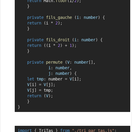
return
 Math
.
floor
(
i
/
2
)
;
}
private
fils_gauche
(
i
:
 number
)
{
return
(
i 
*
2
)
;
}
private
fils_droit
(
i
:
 number
)
{
return
(
(
i 
*
2
)
+
1
)
;
}
private
permute
(
V
:
 number
[
]
,
i
:
 number
,
j
:
 number
)
{
let
tmp
:
 number 
=
V
[
i
]
;
V
[
i
]
=
V
[
j
]
;
V
[
j
]
=
 tmp
;
return
(
V
)
;
}
}
import
{
 TriTas 
}
from
"./tri_par_tas.js"
;
Copier