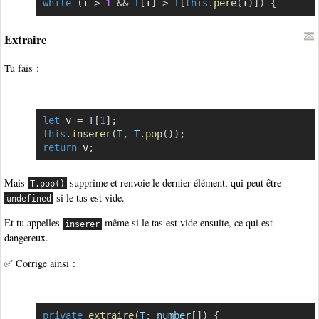
while
(
i 
>
1
&&
T
[
i
]
>
T
[
this
.
pere
(
i
)
]
)
{
Copier
Extraire
Tu fais :
let
 v 
=
T
[
1
]
;
Copier
this
.
inserer
(
T
,
T
.
pop
(
)
)
;
return
 v
;
Mais
supprime et renvoie le dernier élément, qui peut être
T.pop()
si le tas est vide.
undefined
Et tu appelles
même si le tas est vide ensuite, ce qui est
inserer
dangereux.
✅ Corrige ainsi :
private
extraire
(
T
:
 number
[
]
)
{
Copier