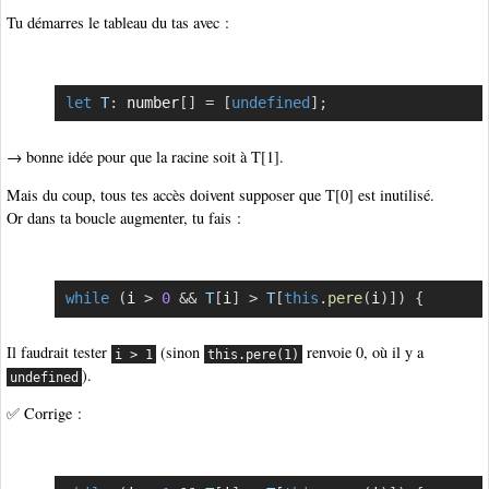
Tu démarres le tableau du tas avec :
let
T
:
 number
[
]
=
[
undefined
]
;
Copier
→ bonne idée pour que la racine soit à T[1].
Mais du coup, tous tes accès doivent supposer que T[0] est inutilisé.
Or dans ta boucle augmenter, tu fais :
while
(
i 
>
0
&&
T
[
i
]
>
T
[
this
.
pere
(
i
)
]
)
{
Copier
Il faudrait tester
(sinon
renvoie 0, où il y a
i > 1
this.pere(1)
).
undefined
✅ Corrige :