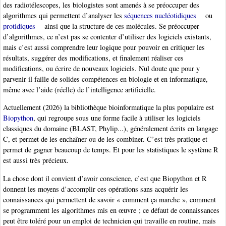
des radiotélescopes, les biologistes sont amenés à se préoccuper des
algorithmes qui permettent d’analyser les
séquences nucléotidiques
ou
protidiques
ainsi que la structure de ces molécules. Se préoccuper
d’algorithmes, ce n’est pas se contenter d’utiliser des logiciels existants,
mais c’est aussi comprendre leur logique pour pouvoir en critiquer les
résultats, suggérer des modifications, et finalement réaliser ces
modifications, ou écrire de nouveaux logiciels. Nul doute que pour y
parvenir il faille de solides compétences en biologie et en informatique,
même avec l’aide (réelle) de l’intelligence artificielle.
Actuellement (2026) la bibliothèque bioinformatique la plus populaire est
Biopython
, qui regroupe sous une forme facile à utiliser les logiciels
classiques du domaine (BLAST, Phylip...), généralement écrits en langage
C, et permet de les enchaîner ou de les combiner. C’est très pratique et
permet de gagner beaucoup de temps. Et pour les statistiques le système R
est aussi très précieux.
La chose dont il convient d’avoir conscience, c’est que Biopython et R
donnent les moyens d’accomplir ces opérations sans acquérir les
connaissances qui permettent de savoir « comment ça marche », comment
se programment les algorithmes mis en œuvre ; ce défaut de connaissances
peut être toléré pour un emploi de technicien qui travaille en routine, mais