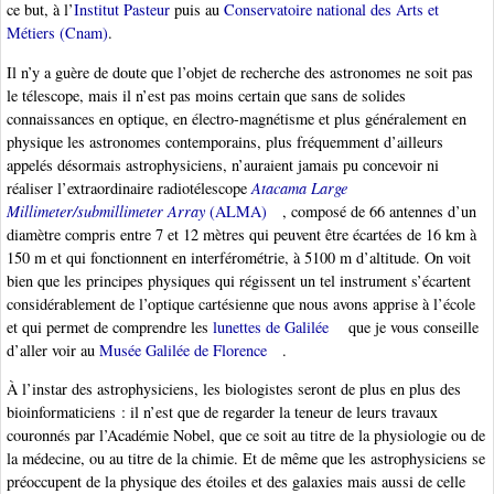
ce but, à l’
Institut Pasteur
puis au
Conservatoire national des Arts et
Métiers (Cnam)
.
Il n’y a guère de doute que l’objet de recherche des astronomes ne soit pas
le télescope, mais il n’est pas moins certain que sans de solides
connaissances en optique, en électro-magnétisme et plus généralement en
physique les astronomes contemporains, plus fréquemment d’ailleurs
appelés désormais astrophysiciens, n’auraient jamais pu concevoir ni
réaliser l’extraordinaire radiotélescope
Atacama Large
Millimeter/submillimeter Array
(ALMA)
, composé de 66 antennes d’un
diamètre compris entre 7 et 12 mètres qui peuvent être écartées de 16 km à
150 m et qui fonctionnent en interférométrie, à 5100 m d’altitude. On voit
bien que les principes physiques qui régissent un tel instrument s’écartent
considérablement de l’optique cartésienne que nous avons apprise à l’école
et qui permet de comprendre les
lunettes de Galilée
que je vous conseille
d’aller voir au
Musée Galilée de Florence
.
À l’instar des astrophysiciens, les biologistes seront de plus en plus des
bioinformaticiens : il n’est que de regarder la teneur de leurs travaux
couronnés par l’Académie Nobel, que ce soit au titre de la physiologie ou de
la médecine, ou au titre de la chimie. Et de même que les astrophysiciens se
préoccupent de la physique des étoiles et des galaxies mais aussi de celle