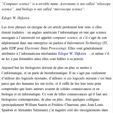
“Computer science” is a terrible name. Astronomy is not called “telescope
science”, and biology is not called “microscope science”.
Edsger W. Dijkstra
Les trois phrases en exergue de cet article perdraient leur sens si elles
étaient traduites : en anglais américain l’informatique en tant que science
enseignée à l’université est appelée
computer science
, et s’il s’agit de son
déploiement dans une entreprise on parlera d’
Information Technology
(IT,
jadis EDP pour
Electronic Data Processing
). Elles sont généralement
attribuées à l’informaticien néerlandais
Edsger W. Dijkstra
, et même s’il
ne les a pas formulées ainsi elles sont fidèles à sa pensée.
Aujourd’hui les biologistes doivent de plus en plus se mettre à
l’informatique, et on parle de bioinformatique. Il ne s’agit pas seulement
d’utiliser des logiciels existants, d’ailleurs si ces logiciels existent c’est bien
parce que des humains les ont écrits, et il suffit de lire leur texte pour
comprendre que leurs auteurs avaient de solides connaissances et en
biologie et en informatique. Ce sont de telles connaissances qu’il faut aux
biologistes contemporains, de plus en plus. Avec quelques collègues
(principalement William Saurin et Frédéric Chauveau, puis Jean-Louis
Spadoni et Alexandre Salzmann) j’ai naguère créé des enseignements dans